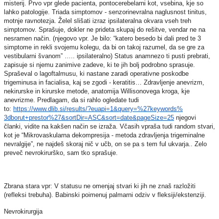
misterij. Prvo vpr glede pacienta, pontocerebelarni kot, vsebina, kje so
lahko patologije. Triada simptomov - senzorinevralna naglusnost tinitus,
motnje ravnotezja. Želel slišati izraz ipsilateralna okvara vseh treh
simptomov. Sprašuje, dokler ne prideta skupaj do rešitve, vendar ne na
nesramen način. (njegovo vpr. Je bilo: “katero besedo bi dali pred te 3
simptome in rekli svojemu kolegu, da bi on takoj razumel, da se gre za
vestibularni švanom” ….. ipsilateralno) Status anamnezo ti pusti prebrati,
zapisuje si njemu zanimive zadeve, ki te jih bolj podrobno sprasuje.
Spraševal o lagoftalmusu, ki nastane zaradi operativne poskodbe
trigeminusa in facialisa, kaj se zgodi - keratitis… Zdravljenje anevrizm,
nekirurske in kirurske metode, anatomija Willisonovega kroga, kje
anevrizme. Predlagam, da si rahlo ogledate tudi
to:
https://www.dlib.si/results/?
euapi=1&query=%27keywords%
3dborut+prestor%27&sortDir=
ASC&sort=date&pageSize=25
njegovi
članki, vidite na kakšen način se izraža. Včasih vpraša tudi random stvari,
kot je “Mikrovaskularna dekompresija - metoda zdravljenja trigeminalne
nevralgije”, ne najdeš skoraj nič v učb, on se pa s tem ful ukvarja.. Zelo
preveč nevrokirurško, sam tko sprašuje.
Zbrana stara vpr: V statusu ne omenjaj stvari ki jih ne znaš razložiti
(refleksi trebuha). Babinski poimenuj palmarni odziv v fleksiji/ekstenziji.
Nevrokirurgija