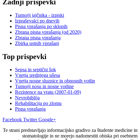
Zadnji prispevki
Tumorji jajčnika - izpiski
Izpraševalci po dnevih
Pisna vprašanja po sklopih
Zbrana pisna vprašanja (od 2020)
Zbrana pisna vprašanja
Zbirka ustnih vprašanj
Top prispevki
Sepsa in septični šok
Vnetja srednjega ušesa
Vnetja nosne sluznice in obnosnih votlin
Tumorji nosu in nosne votline
Rezistence na vratu (2007-01-09)
Nevrobiblija
Rehabilitacija po zlomu
Pisna vprašanja
Facebook
Twitter
Google+
Te strani predstavljajo informacijsko gradivo za študente medicine in
stomatologije in ne morejo nadomestiti obiska pri osebnem