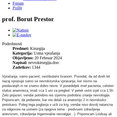
Forum
Pošlji
prof. Borut Prestor
Podrobnosti
Predmet:
Kirurgija
Kategorija:
Ustna vprašanja
Objavljeno:
20 Februar 2024
Napisal:
nevrokirurgija.doo
Zadetkov:
1344
Vprašanja: samo pacient, vestibularni švanom. Povedal, da od dveh let
nazaj sprasuje samo se nevrokirurska vprasanja, ker nismo na
predavanjih in ne znamo dobro nevre. V ponedeljek imel pacienta, celoten
status anamneza, imaš cca 1 uro za pregled. V petek ustni izpit cca 1.5h.
Zelo prijazen, vendar potrebno res izjemno podrobno znanje nevrologije.
Priporocam, da preberete, kar ste delali za anatomijo 2 in nevrolosko
preiskavo. Poleg tega poglavja v ucb za krg, vendar niso dovolj natancna
za odgovore na ustnem (za njegove teme - predvsem zdravljenje
anevrizem, zdravljenje trigeminalne nevralgije…). Priporocam Lindsay ali