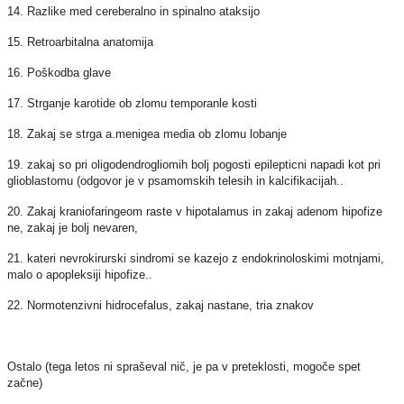
14. Razlike med cereberalno in spinalno ataksijo
15. Retroarbitalna anatomija
16. Poškodba glave
17. Strganje karotide ob zlomu temporanle kosti
1
8. Zakaj se strga a.menigea media ob zlomu lobanje
19. zakaj so pri oligodendrogliomih bolj pogosti epilepticni napadi kot pri
glioblastomu (odgovor je v psamomskih telesih in kalcifikacijah..
20. Zakaj kraniofaringeom raste v hipotalamus in zakaj adenom hipofize
ne, zakaj je bolj nevaren,
21. kateri nevrokirurski sindromi se kazejo z endokrinoloskimi motnjami,
malo o apopleksiji hipofize..
22. Normotenzivni hidrocefalus, zakaj nastane, tria znakov
Ostalo (tega letos ni spraševal nič, je pa v preteklosti, mogoče spet
začne)