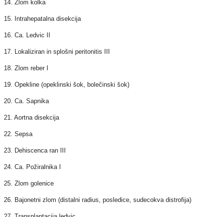
14. Zlom kolka
15. Intrahepatalna disekcija
16. Ca. Ledvic II
17. Lokaliziran in splošni peritonitis III
18. Zlom reber I
19. Opekline (opeklinski šok, bolečinski šok)
20. Ca. Sapnika
21. Aortna disekcija
22. Sepsa
23. Dehiscenca ran III
24. Ca. Požiralnika I
25. Zlom golenice
26. Bajonetni zlom (distalni radius, posledice, sudecokva distrofija)
27. Transplantacija ledvic