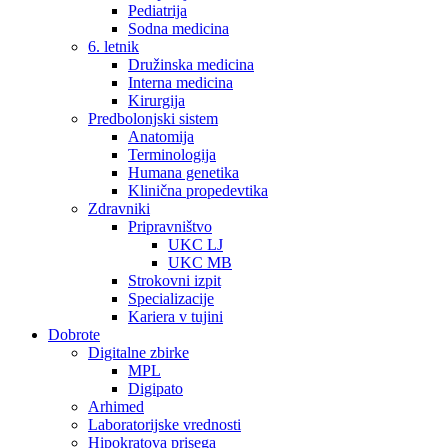
Pediatrija
Sodna medicina
6. letnik
Družinska medicina
Interna medicina
Kirurgija
Predbolonjski sistem
Anatomija
Terminologija
Humana genetika
Klinična propedevtika
Zdravniki
Pripravništvo
UKC LJ
UKC MB
Strokovni izpit
Specializacije
Kariera v tujini
Dobrote
Digitalne zbirke
MPL
Digipato
Arhimed
Laboratorijske vrednosti
Hipokratova prisega