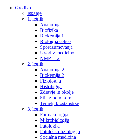
Gradiva
Iskanje
1. letnik
Anatomija 1
Biofizika
Biokemija 1
Biologija celice
Sporazumevanje
Uvod v medicino
NMP 1+2
2. letnik
Anatomija 2
Biokemija 2
Fiziologija
Histologija
Zdravje in okolje
Stik z bolnikom
Temelji biostatistike
3. letnik
Farmakologija
Mikrobiologija
Patologija
Patološka fiziologija
Socialna medicina