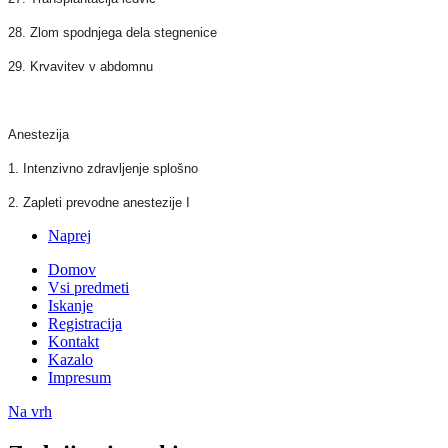
28. Zlom spodnjega dela stegnenice
2
9. Krvavitev v abdomnu
Anestezija
1. Intenzivno zdravljenje splošno
2. Zapleti prevodne anestezije I
Naprej
Domov
Vsi predmeti
Iskanje
Registracija
Kontakt
Kazalo
Impresum
Na vrh