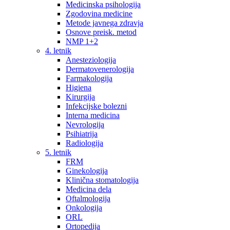
Medicinska psihologija
Zgodovina medicine
Metode javnega zdravja
Osnove preisk. metod
NMP 1+2
4. letnik
Anesteziologija
Dermatovenerologija
Farmakologija
Higiena
Kirurgija
Infekcijske bolezni
Interna medicina
Nevrologija
Psihiatrija
Radiologija
5. letnik
FRM
Ginekologija
Klinična stomatologija
Medicina dela
Oftalmologija
Onkologija
ORL
Ortopedija