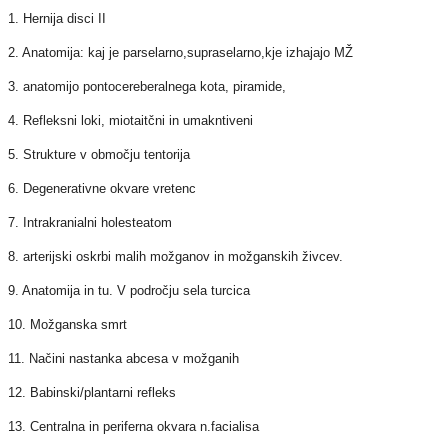
1. Hernija disci II
2. Anatomija: kaj je parselarno,supraselarno,kje izhajajo MŽ
3. anatomijo pontocereberalnega kota, piramide,
4. Refleksni loki, miotaitčni in umakntiveni
5. Strukture v območju tentorija
6. Degenerativne okvare vretenc
7. Intrakranialni holesteatom
8. arterijski oskrbi malih možganov in možganskih živcev.
9. Anatomija in tu. V področju sela turcica
10. Možganska smrt
11. Načini nastanka abcesa v možganih
12. Babinski/plantarni refleks
13. Centralna in periferna okvara n.facialisa