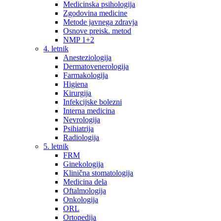
Medicinska psihologija
Zgodovina medicine
Metode javnega zdravja
Osnove preisk. metod
NMP 1+2
4. letnik
Anesteziologija
Dermatovenerologija
Farmakologija
Higiena
Kirurgija
Infekcijske bolezni
Interna medicina
Nevrologija
Psihiatrija
Radiologija
5. letnik
FRM
Ginekologija
Klinična stomatologija
Medicina dela
Oftalmologija
Onkologija
ORL
Ortopedija