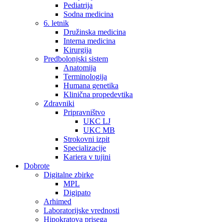
Pediatrija
Sodna medicina
6. letnik
Družinska medicina
Interna medicina
Kirurgija
Predbolonjski sistem
Anatomija
Terminologija
Humana genetika
Klinična propedevtika
Zdravniki
Pripravništvo
UKC LJ
UKC MB
Strokovni izpit
Specializacije
Kariera v tujini
Dobrote
Digitalne zbirke
MPL
Digipato
Arhimed
Laboratorijske vrednosti
Hipokratova prisega