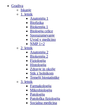
Gradiva
Iskanje
1. letnik
Anatomija 1
Biofizika
Biokemija 1
Biologija celice
Sporazumevanje
Uvod v medicino
NMP 1+2
2. letnik
Anatomija 2
Biokemija 2
Fiziologija
Histologija
Zdravje in okolje
Stik z bolnikom
Temelji biostatistike
3. letnik
Farmakologija
Mikrobiologija
Patologija
Patološka fiziologija
Socialna medicina