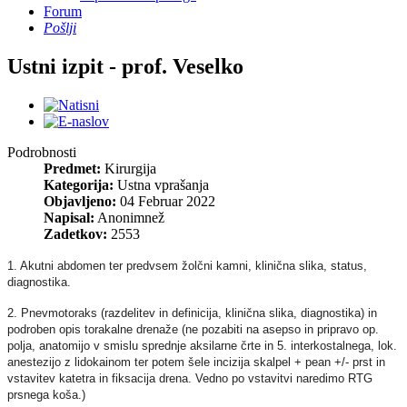
Forum
Pošlji
Ustni izpit - prof. Veselko
Podrobnosti
Predmet:
Kirurgija
Kategorija:
Ustna vprašanja
Objavljeno:
04 Februar 2022
Napisal:
Anonimnež
Zadetkov:
2553
1. Akutni abdomen ter predvsem žolčni kamni, klinična slika, status,
diagnostika.
2. Pnevmotoraks (razdelitev in definicija, klinična slika, diagnostika) in
podroben opis torakalne drenaže (ne pozabiti na asepso in pripravo op.
polja, anatomijo v smislu sprednje aksilarne črte in 5. interkostalnega, lok.
anestezijo z lidokainom ter potem šele incizija skalpel + pean +/- prst in
vstavitev katetra in fiksacija drena. Vedno po vstavitvi naredimo RTG
prsnega koša.)