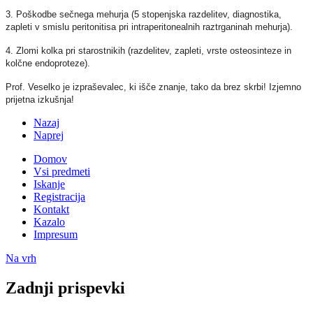
3. Poškodbe sečnega mehurja (5 stopenjska razdelitev, diagnostika,
zapleti v smislu peritonitisa pri intraperitonealnih raztrganinah mehurja).
4. Zlomi kolka pri starostnikih (razdelitev, zapleti, vrste osteosinteze in
kolčne endoproteze).
Prof. Veselko je izpraševalec, ki išče znanje, tako da brez skrbi! Izjemno
prijetna izkušnja!
Nazaj
Naprej
Domov
Vsi predmeti
Iskanje
Registracija
Kontakt
Kazalo
Impresum
Na vrh
Zadnji prispevki