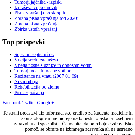
Tumorji jajčnika - izpiski
Izpraševalci po dnevih
Pisna vprašanja po sklopih
Zbrana pisna vprašanja (od 2020)
Zbrana pisna vprašanja
Zbirka ustnih vprašanj
Top prispevki
Sepsa in septični šok
Vnetja srednjega ušesa
Vnetja nosne sluznice in obnosnih votlin
Tumorji nosu in nosne votline
Rezistence na vratu (2007-01-09)
Nevrobiblija
Rehabilitacija po zlomu
Pisna vprašanja
Facebook
Twitter
Google+
Te strani predstavljajo informacijsko gradivo za študente medicine in
stomatologije in ne morejo nadomestiti obiska pri osebnem
zdravniku ali specialistu. Če menite, da potrebujete zdravniško
pomoč, se obrnite na izbranega zdravnika ali na ustrezno
zdravstveno ustanovo.