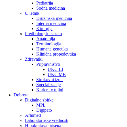
Pediatrija
Sodna medicina
6. letnik
Družinska medicina
Interna medicina
Kirurgija
Predbolonjski sistem
Anatomija
Terminologija
Humana genetika
Klinična propedevtika
Zdravniki
Pripravništvo
UKC LJ
UKC MB
Strokovni izpit
Specializacije
Kariera v tujini
Dobrote
Digitalne zbirke
MPL
Digipato
Arhimed
Laboratorijske vrednosti
Hipokratova prisega