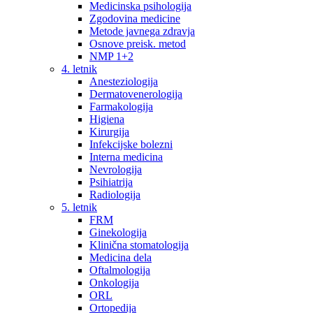
Medicinska psihologija
Zgodovina medicine
Metode javnega zdravja
Osnove preisk. metod
NMP 1+2
4. letnik
Anesteziologija
Dermatovenerologija
Farmakologija
Higiena
Kirurgija
Infekcijske bolezni
Interna medicina
Nevrologija
Psihiatrija
Radiologija
5. letnik
FRM
Ginekologija
Klinična stomatologija
Medicina dela
Oftalmologija
Onkologija
ORL
Ortopedija