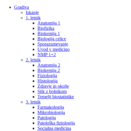
Gradiva
Iskanje
1. letnik
Anatomija 1
Biofizika
Biokemija 1
Biologija celice
Sporazumevanje
Uvod v medicino
NMP 1+2
2. letnik
Anatomija 2
Biokemija 2
Fiziologija
Histologija
Zdravje in okolje
Stik z bolnikom
Temelji biostatistike
3. letnik
Farmakologija
Mikrobiologija
Patologija
Patološka fiziologija
Socialna medicina