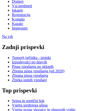
Domov
Vsi predmeti
Iskanje
Registracija
Kontakt
Kazalo
Impresum
Na vrh
Zadnji prispevki
Tumorji jajčnika - izpiski
Izpraševalci po dnevih
Pisna vprašanja po sklopih
Zbrana pisna vprašanja (od 2020)
Zbrana pisna vprašanja
Zbirka ustnih vprašanj
Top prispevki
Sepsa in septični šok
Vnetja srednjega ušesa
Vnetja nosne sluznice in obnosnih votlin