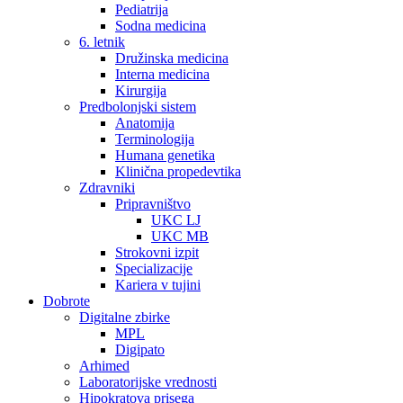
Pediatrija
Sodna medicina
6. letnik
Družinska medicina
Interna medicina
Kirurgija
Predbolonjski sistem
Anatomija
Terminologija
Humana genetika
Klinična propedevtika
Zdravniki
Pripravništvo
UKC LJ
UKC MB
Strokovni izpit
Specializacije
Kariera v tujini
Dobrote
Digitalne zbirke
MPL
Digipato
Arhimed
Laboratorijske vrednosti
Hipokratova prisega