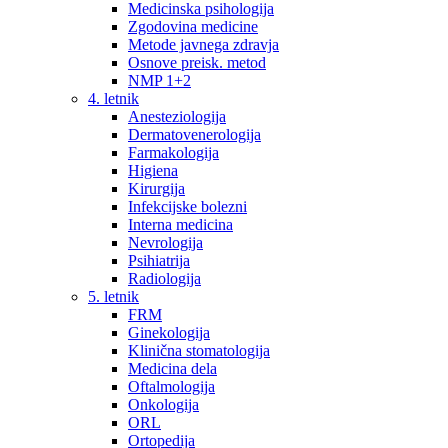
Medicinska psihologija
Zgodovina medicine
Metode javnega zdravja
Osnove preisk. metod
NMP 1+2
4. letnik
Anesteziologija
Dermatovenerologija
Farmakologija
Higiena
Kirurgija
Infekcijske bolezni
Interna medicina
Nevrologija
Psihiatrija
Radiologija
5. letnik
FRM
Ginekologija
Klinična stomatologija
Medicina dela
Oftalmologija
Onkologija
ORL
Ortopedija