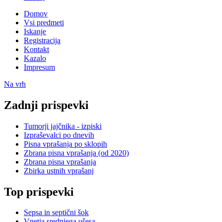
Domov
Vsi predmeti
Iskanje
Registracija
Kontakt
Kazalo
Impresum
Na vrh
Zadnji prispevki
Tumorji jajčnika - izpiski
Izpraševalci po dnevih
Pisna vprašanja po sklopih
Zbrana pisna vprašanja (od 2020)
Zbrana pisna vprašanja
Zbirka ustnih vprašanj
Top prispevki
Sepsa in septični šok
Vnetja srednjega ušesa