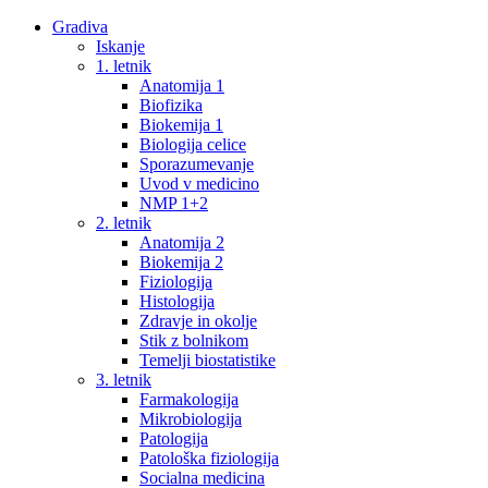
Gradiva
Iskanje
1. letnik
Anatomija 1
Biofizika
Biokemija 1
Biologija celice
Sporazumevanje
Uvod v medicino
NMP 1+2
2. letnik
Anatomija 2
Biokemija 2
Fiziologija
Histologija
Zdravje in okolje
Stik z bolnikom
Temelji biostatistike
3. letnik
Farmakologija
Mikrobiologija
Patologija
Patološka fiziologija
Socialna medicina