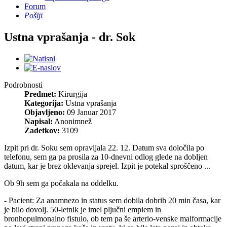
Forum
Pošlji
Ustna vprašanja - dr. Sok
Podrobnosti
Predmet:
Kirurgija
Kategorija:
Ustna vprašanja
Objavljeno:
09 Januar 2017
Napisal:
Anonimnež
Zadetkov:
3109
Izpit pri dr. Soku sem opravljala 22. 12. Datum sva določila po
telefonu, sem ga pa prosila za 10-dnevni odlog glede na dobljen
datum, kar je brez oklevanja sprejel. Izpit je potekal sproščeno ...
Ob 9h sem ga počakala na oddelku.
- Pacient: Za anamnezo in status sem dobila dobrih 20 min časa, kar
je bilo dovolj. 50-letnik je imel pljučni empiem in
bronhopulmonalno fistulo, ob tem pa še arterio-venske malformacije