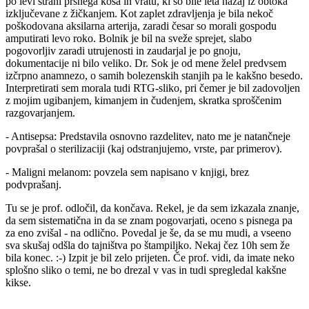
po levi strani prsnega koša in vratu, ki so bile leta nazaj iz obtoka
izključevane z žičkanjem. Kot zaplet zdravljenja je bila nekoč
poškodovana aksilarna arterija, zaradi česar so morali gospodu
amputirati levo roko. Bolnik je bil na sveže sprejet, slabo
pogovorljiv zaradi utrujenosti in zaudarjal je po gnoju,
dokumentacije ni bilo veliko. Dr. Sok je od mene želel predvsem
izčrpno anamnezo, o samih bolezenskih stanjih pa le kakšno besedo.
Interpretirati sem morala tudi RTG-sliko, pri čemer je bil zadovoljen
z mojim ugibanjem, kimanjem in čudenjem, skratka sproščenim
razgovarjanjem.
- Antisepsa: Predstavila osnovno razdelitev, nato me je natančneje
povprašal o sterilizaciji (kaj odstranjujemo, vrste, par primerov).
- Maligni melanom: povzela sem napisano v knjigi, brez
podvprašanj.
Tu se je prof. odločil, da končava. Rekel, je da sem izkazala znanje,
da sem sistematična in da se znam pogovarjati, oceno s pisnega pa
za eno zvišal - na odlično. Povedal je še, da se mu mudi, a vseeno
sva skušaj odšla do tajništva po štampiljko. Nekaj čez 10h sem že
bila konec. :-) Izpit je bil zelo prijeten. Če prof. vidi, da imate neko
splošno sliko o temi, ne bo drezal v vas in tudi spregledal kakšne
kikse.