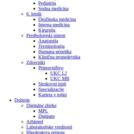
Pediatrija
Sodna medicina
6. letnik
Družinska medicina
Interna medicina
Kirurgija
Predbolonjski sistem
Anatomija
Terminologija
Humana genetika
Klinična propedevtika
Zdravniki
Pripravništvo
UKC LJ
UKC MB
Strokovni izpit
Specializacije
Kariera v tujini
Dobrote
Digitalne zbirke
MPL
Digipato
Arhimed
Laboratorijske vrednosti
Hipokratova prisega