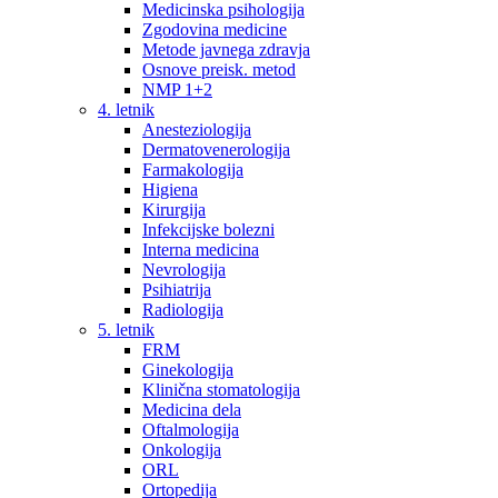
Medicinska psihologija
Zgodovina medicine
Metode javnega zdravja
Osnove preisk. metod
NMP 1+2
4. letnik
Anesteziologija
Dermatovenerologija
Farmakologija
Higiena
Kirurgija
Infekcijske bolezni
Interna medicina
Nevrologija
Psihiatrija
Radiologija
5. letnik
FRM
Ginekologija
Klinična stomatologija
Medicina dela
Oftalmologija
Onkologija
ORL
Ortopedija