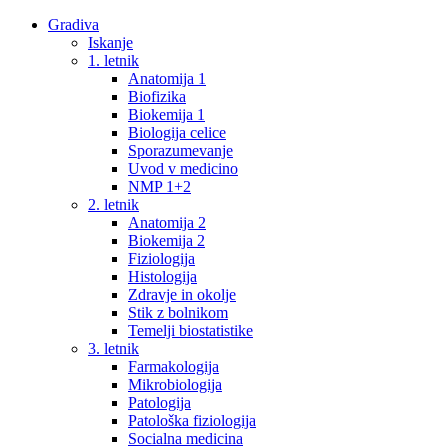
Gradiva
Iskanje
1. letnik
Anatomija 1
Biofizika
Biokemija 1
Biologija celice
Sporazumevanje
Uvod v medicino
NMP 1+2
2. letnik
Anatomija 2
Biokemija 2
Fiziologija
Histologija
Zdravje in okolje
Stik z bolnikom
Temelji biostatistike
3. letnik
Farmakologija
Mikrobiologija
Patologija
Patološka fiziologija
Socialna medicina