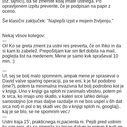
(oz. tajnici), da se zmenite kdaj imate ustnega. Po
opravljenem izpitu preverite, če je podpisan na papir z
oceno.
Še klasični zaključek: "Najlepši izpit v mojem življenju."
Nekaj vtisov kolegov:
---
Oi! Ko se greta zment za ustni res preverta, če on lhko in da
si kam to zabelež. Prepošiljam kar sm tkrt dobila na mail,
poglejta tist na medenem. Mene je samo kvk spraševal 10
min. :)
---
Uf, sej se bolj malo spomnem, ampak mene je spraseval o
David valve sparing operaciji, pa se eni, k je ful podobno
(ime?), potem ta minimalna invazivna ful bolj podrobno kot je
v knjigi. Uno v knjigi ga sploh ni zanimalo vbistvu, potem pri
tx srca, ko imajo uno skatlo, v kateri srce lahko deluje
samostojno (ce mas daljse razdalje in ne bos uspel v 6h dat
srca not) in pol o tej skatli vec (to v knjigi sploh ni, googlaj)..
kaj je se blo, se ne spomnim vec:/
---
Ustni traja 15', prakticnega ni,pacienta ni. Pejdi pred ustnim
tja cim prej, da se zmenita za tocen datum in potem ti tudi on