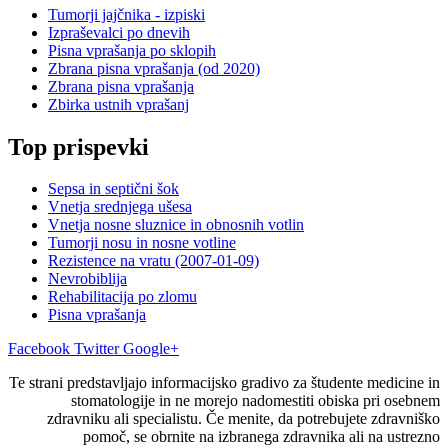
Tumorji jajčnika - izpiski
Izpraševalci po dnevih
Pisna vprašanja po sklopih
Zbrana pisna vprašanja (od 2020)
Zbrana pisna vprašanja
Zbirka ustnih vprašanj
Top prispevki
Sepsa in septični šok
Vnetja srednjega ušesa
Vnetja nosne sluznice in obnosnih votlin
Tumorji nosu in nosne votline
Rezistence na vratu (2007-01-09)
Nevrobiblija
Rehabilitacija po zlomu
Pisna vprašanja
Facebook
Twitter
Google+
Te strani predstavljajo informacijsko gradivo za študente medicine in
stomatologije in ne morejo nadomestiti obiska pri osebnem
zdravniku ali specialistu. Če menite, da potrebujete zdravniško
pomoč, se obrnite na izbranega zdravnika ali na ustrezno