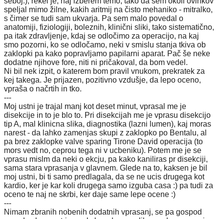
seboj:), rekel je, naj izberem temo, tako da sem okoli ovinkov
speljal mimo žilne, kakih aritmij na čisto mehaniko - mitralko,
s čimer se tudi sam ukvarja. Pa sem malo povedal o
anatomiji, fiziologiji, boleznih, klinični sliki, tako sistematično,
pa itak zdravljenje, kdaj se odločimo za operacijo, na kaj
smo pozorni, ko se odločamo, neki v smislu stanja tkiva ob
zaklopki pa kako popravljamo papilarni aparat. Pač še neke
dodatne njihove fore, niti ni pričakoval, da bom vedel.
Ni bil nek izpit, o katerem bom pravil vnukom, prekratek za
kej takega. Je prijazen, pozitivno vzdušje, da lepo oceno,
vpraša o načrtih in tko.
---
Moj ustni je trajal manj kot deset minut, vprasal me je
disekcije in to je blo to. Pri disekcijah me je vprasu disekcijo
tip A, mal klinicna slika, diagnostika (lazni lumen), kaj moras
narest - da lahko zamenjas skupi z zaklopko po Bentalu, al
pa brez zaklopke valve sparing Tirone David operacija (to
mors vedt no, ceprou tega ni v ucbeniku). Potem me je se
vprasu mislm da neki o ekcju, pa kako kaniliras pr disekciji,
sama stara vprasanja v glavnem. Glede na to, kaksen je bil
moj ustni, bi ti samo predlagala, da se ne ucis drugega kot
kardio, ker je kar koli drugega samo izguba casa :) pa tudi za
oceno te naj ne skrbi, ker daje same lepe ocene :)
---
Nimam zbranih nobenih dodatnih vprasanj, se pa gospod