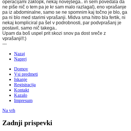
operacijami zaklopk, nekaj novejšega.. in sem povedala da
ne piše nič o tem pa je kr sam malo razlagal), eno vprašanje
pa iz abdominalne, samo se ne spomnim kaj točno je blo, ga
pa ni blo med starimi vprašanji. Midva sma hitro bla fertik, ni
nekaj kompliciral pa šel v podrobnosti, par podvprašanj je
postavil, samo nič takega..
Upam da boš uspel prit skozi snov pa dost sreče z
vprašanji!!:)
---
Nazaj
Naprej
Domov
Vsi predmeti
Iskanje
Registracija
Kontakt
Kazalo
Impresum
Na vrh
Zadnji prispevki