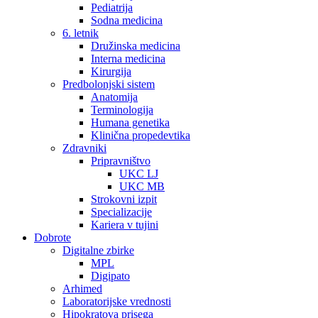
Pediatrija
Sodna medicina
6. letnik
Družinska medicina
Interna medicina
Kirurgija
Predbolonjski sistem
Anatomija
Terminologija
Humana genetika
Klinična propedevtika
Zdravniki
Pripravništvo
UKC LJ
UKC MB
Strokovni izpit
Specializacije
Kariera v tujini
Dobrote
Digitalne zbirke
MPL
Digipato
Arhimed
Laboratorijske vrednosti
Hipokratova prisega