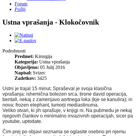
Forum
Pošlji
Ustna vprašanja - Klokočovnik
Podrobnosti
Predmet:
Kirurgija
Kategorija:
Ustna vprašanja
Objavljeno:
05 Julij 2016
Napisal:
Svizec
Zadetkov:
3425
Ustni je trajal 15 minut. Spraševal je svoja klasična
vprašanja: ishemična bolezen srca, tirone david operacija,
bentall, nekaj z zamenjavo aortnega loka (kje se kanulira);
in
nova: frozen elephant, tumorji mediastinuma.
Veliko stvari, ki jih sprašuje, v knjigi ni. Na pubmedu je nekaj
njegovih člankov o minimalno invazivnih operacijah, sicer pa
youtube, uptodate.
Čim prej po objavi seznama se oglasite osebno pri njemu