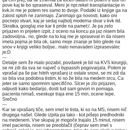
pove kaj te bo spraseval. Meni je npr.rekel transplantacije in
kvk.in me je potem res samo to dvoje. Podatki iz knjige ga na
zalost sploh ne zanimajo. Zanimajo ga novosti, kako oni
pocnejo stvari, kaj je sedaj najbolj moderna stvar v kvk itd.
Skratka, googlaj vse kar ti pride na pamet:/. Je pa zelo
prijazen in prijeten izpit, z oceno na koncu pa jaz nisem bila
zadovoljna.. no, glede na to kaj me je spraseval in da nisem
imela pojma je bila ok, samo moje znanje je bilo glede na
snov v knjigi veliko boljse.. malo nenavaden izprasevalec
je:D
---
Detalje sem že malo pozabil, povdarek je bil na KVS kirurgiji,
se mi zdi da sva se največ o bypassih pogovarjala. Potem je
vprašal pa še par hitrih vprašanj iz ostale snovi, se mi zdi da
so bila vsa podobna tistim, ki so že bila na medem srcu, Ca
jeter se samo spomnim specifično. SIcer je zlo prijazen,
odpusti kako bedarijo, dosti tud sam govori in pomaga,
pacienta nimaš, vseskupi traja ene 15 min, ocene lepe.
Srečno
---
Kar se vprašanj tiče, sem imel le tista, ki so na MS, nisem nič
drugega našel. Glede izpita pa tako - kot pišejo predhodniki
na medenem. Vse skupaj je mogoče trajalo 15 minut, nisem
imel pacienta, nisem se preoblačil (čeprav sem imel s