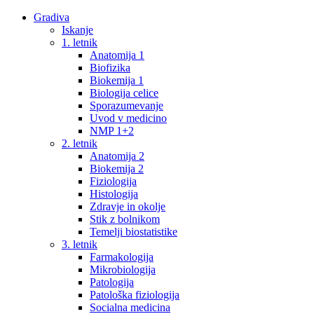
Gradiva
Iskanje
1. letnik
Anatomija 1
Biofizika
Biokemija 1
Biologija celice
Sporazumevanje
Uvod v medicino
NMP 1+2
2. letnik
Anatomija 2
Biokemija 2
Fiziologija
Histologija
Zdravje in okolje
Stik z bolnikom
Temelji biostatistike
3. letnik
Farmakologija
Mikrobiologija
Patologija
Patološka fiziologija
Socialna medicina