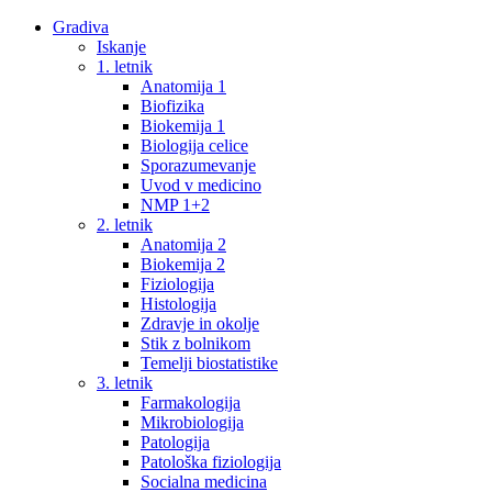
Gradiva
Iskanje
1. letnik
Anatomija 1
Biofizika
Biokemija 1
Biologija celice
Sporazumevanje
Uvod v medicino
NMP 1+2
2. letnik
Anatomija 2
Biokemija 2
Fiziologija
Histologija
Zdravje in okolje
Stik z bolnikom
Temelji biostatistike
3. letnik
Farmakologija
Mikrobiologija
Patologija
Patološka fiziologija
Socialna medicina