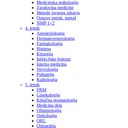
Medicinska psihologija
Zgodovina medicine
Metode javnega zdravja
Osnove preisk. metod
NMP 1+2
4. letnik
Anesteziologija
Dermatovenerologija
Farmakologija
Higiena
Kirurgija
Infekcijske bolezni
Interna medicina
Nevrologija
Psihiatrija
Radiologija
5. letnik
FRM
Ginekologija
Klinična stomatologija
Medicina dela
Oftalmologija
Onkologija
ORL
Ortopedija