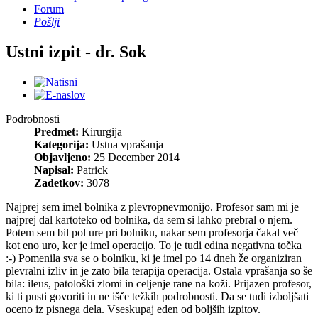
Forum
Pošlji
Ustni izpit - dr. Sok
Podrobnosti
Predmet:
Kirurgija
Kategorija:
Ustna vprašanja
Objavljeno:
25 December 2014
Napisal:
Patrick
Zadetkov:
3078
Najprej sem imel bolnika z plevropnevmonijo. Profesor sam mi je
najprej dal kartoteko od bolnika, da sem si lahko prebral o njem.
Potem sem bil pol ure pri bolniku, nakar sem profesorja čakal več
kot eno uro, ker je imel operacijo. To je tudi edina negativna točka
:-) Pomenila sva se o bolniku, ki je imel po 14 dneh že organiziran
plevralni izliv in je zato bila terapija operacija. Ostala vprašanja so še
bila: ileus, patološki zlomi in celjenje rane na koži. Prijazen profesor,
ki ti pusti govoriti in ne išče težkih podrobnosti. Da se tudi izboljšati
oceno iz pisnega dela. Vseskupaj eden od boljših izpitov.