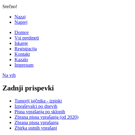
Srečno!
Nazaj
Naprej
Domov
Vsi predmeti
Iskanje
Registracija
Kontakt
Kazalo
Impresum
Na vrh
Zadnji prispevki
Tumorji jajčnika - izpiski
Izpraševalci po dnevih
Pisna vprašanja po sklopih
Zbrana pisna vprašanja (od 2020)
Zbrana pisna vprašanja
Zbirka ustnih vprašanj