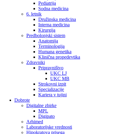
Pediatrija
Sodna medicina
6. letnik
Družinska medicina
Interna medicina
Kirurgija
Predbolonjski sistem
Anatomija
Terminologija
Humana genetika
Klinična propedevtika
Zdravniki
Pripravništvo
UKC LJ
UKC MB
Strokovni izpit
Specializacije
Kariera v tujini
Dobrote
Digitalne zbirke
MPL
Digipato
Arhimed
Laboratorijske vrednosti
Hipokratova prisega