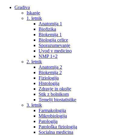
Gradiva
Iskanje
1. letnik
Anatomija 1
Biofizika
Biokemija 1
Biologija celice
Sporazumevanje
Uvod v medicino
NMP 1+2
2. letnik
Anatomija 2
Biokemija 2
Fiziologija
Histologija
Zdravje in okolje
Stik z bolnikom
Temelji biostatistike
3. letnik
Farmakologija
Mikrobiologija
Patologija
Patološka fiziologija
Socialna medicina