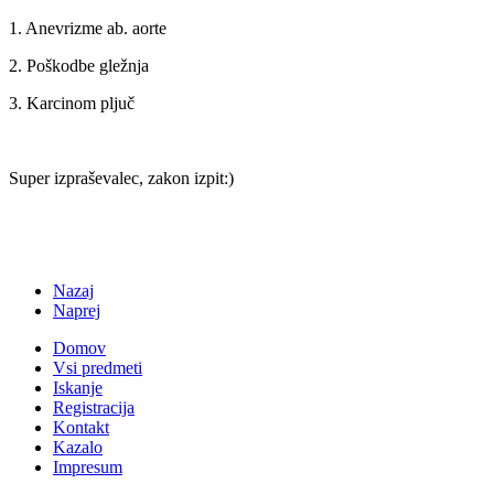
1. Anevrizme ab. aorte
2. Poškodbe gležnja
3. Karcinom pljuč
Super izpraševalec, zakon izpit:)
Nazaj
Naprej
Domov
Vsi predmeti
Iskanje
Registracija
Kontakt
Kazalo
Impresum