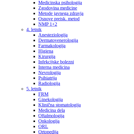
Medicinska psihologija
Zgodovina medicine
Metode javnega zdravja
Osnove preisk. metod
NMP 1+2
4. letnik
Anesteziologija
Dermatovenerologija
Farmakologija
Higiena
Kirurgija
Infekcijske bolezni
Interna medicina
Nevrologija
Psihiatrija
Radiologija
5. letnik
FRM
Ginekologija
Klinična stomatologija
Medicina dela
Oftalmologija
Onkologija
ORL
Ortopedija