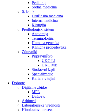
Pediatrija
Sodna medicina
6. letnik
Družinska medicina
Interna medicina
Kirurgija
Predbolonjski sistem
Anatomija
Terminologija
Humana genetika
Klinična propedevtika
Zdravniki
Pripravništvo
UKC LJ
UKC MB
Strokovni izpit
Specializacije
Kariera v tujini
Dobrote
Digitalne zbirke
MPL
Digipato
Arhimed
Laboratorijske vrednosti
Hipokratova prisega