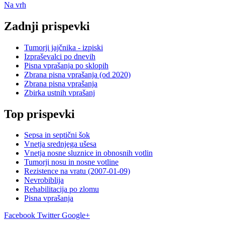
Na vrh
Zadnji prispevki
Tumorji jajčnika - izpiski
Izpraševalci po dnevih
Pisna vprašanja po sklopih
Zbrana pisna vprašanja (od 2020)
Zbrana pisna vprašanja
Zbirka ustnih vprašanj
Top prispevki
Sepsa in septični šok
Vnetja srednjega ušesa
Vnetja nosne sluznice in obnosnih votlin
Tumorji nosu in nosne votline
Rezistence na vratu (2007-01-09)
Nevrobiblija
Rehabilitacija po zlomu
Pisna vprašanja
Facebook
Twitter
Google+