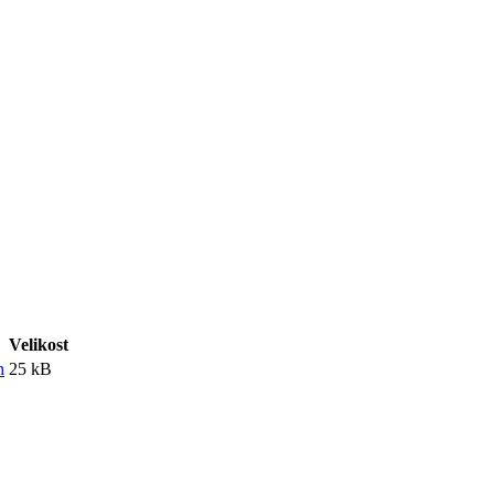
Velikost
h
25 kB