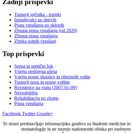
Zadnji prispevki
Tumorji jajčnika - izpiski
Izpraševalci po dnevih
Pisna vprašanja po sklopih
Zbrana pisna vprašanja (od 2020)
Zbrana pisna vprašanja
Zbirka ustnih vprašanj
Top prispevki
Sepsa in septični šok
Vnetja srednjega ušesa
Vnetja nosne sluznice in obnosnih votlin
Tumorji nosu in nosne votline
Rezistence na vratu (2007-01-09)
Nevrobiblija
Rehabilitacija po zlomu
Pisna vprašanja
Facebook
Twitter
Google+
Te strani predstavljajo informacijsko gradivo za študente medicine in
stomatologije in ne morejo nadomestiti obiska pri osebnem