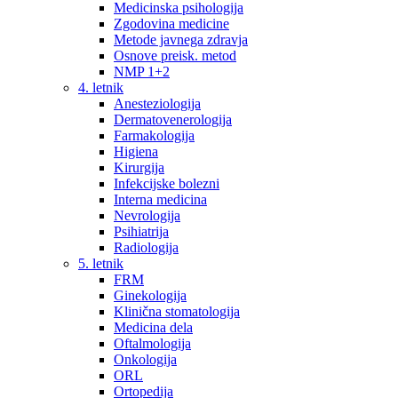
Medicinska psihologija
Zgodovina medicine
Metode javnega zdravja
Osnove preisk. metod
NMP 1+2
4. letnik
Anesteziologija
Dermatovenerologija
Farmakologija
Higiena
Kirurgija
Infekcijske bolezni
Interna medicina
Nevrologija
Psihiatrija
Radiologija
5. letnik
FRM
Ginekologija
Klinična stomatologija
Medicina dela
Oftalmologija
Onkologija
ORL
Ortopedija