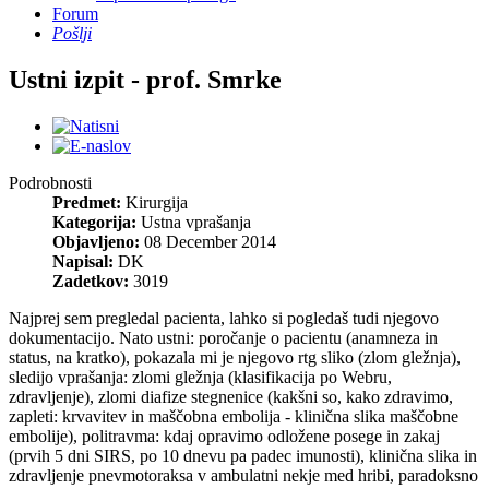
Forum
Pošlji
Ustni izpit - prof. Smrke
Podrobnosti
Predmet:
Kirurgija
Kategorija:
Ustna vprašanja
Objavljeno:
08 December 2014
Napisal:
DK
Zadetkov:
3019
Najprej sem pregledal pacienta, lahko si pogledaš tudi njegovo
dokumentacijo. Nato ustni: poročanje o pacientu (anamneza in
status, na kratko), pokazala mi je njegovo rtg sliko (zlom gležnja),
sledijo vprašanja: zlomi gležnja (klasifikacija po Webru,
zdravljenje), zlomi diafize stegnenice (kakšni so, kako zdravimo,
zapleti: krvavitev in maščobna embolija - klinična slika maščobne
embolije), politravma: kdaj opravimo odložene posege in zakaj
(prvih 5 dni SIRS, po 10 dnevu pa padec imunosti), klinična slika in
zdravljenje pnevmotoraksa v ambulatni nekje med hribi, paradoksno