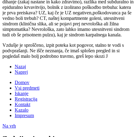
dihanje (zakaj nastane in kako zdravimo), razlika med subduralno in
epiduralno krvavitvijo, bolnik z izolirano poškodbo trebuha: katera
je prva preiskava? UZ, kaj če je UZ negativen,poškodovanca pa še
vedno boli trebuh? CT, naštej kompartmente goleni, utesnitveni
sindrom (klinična slika, ali se pojavi prej nevrološka ali žilna
simptomatika? Nevrološka, zato lahko imamo utesnitveni sindrom
tudi ob še prisotnem pulzu), kaj je sindrom karpalnega kanala.
Vzdušje je sproščeno, izpit poteka kot pogovor, stalno te vodi s
podvprašanji. Ne išče neznanja, če imaš splošen pregled in si
pogledaš malo bolj podrobno travmo, greš lepo skozi
J
Nazaj
Naprej
Domov
Vsi predmeti
Iskanje
Registracija
Kontakt
Kazalo
Impresum
Na vrh