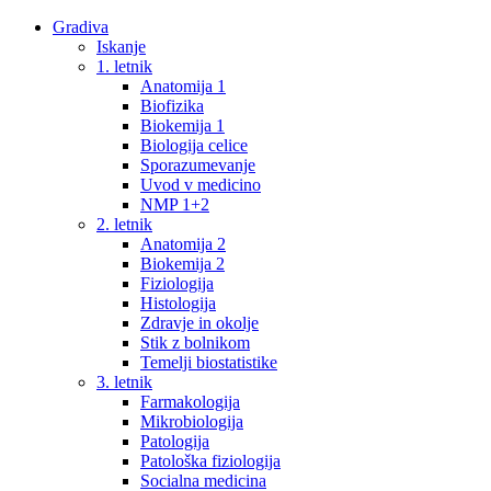
Gradiva
Iskanje
1. letnik
Anatomija 1
Biofizika
Biokemija 1
Biologija celice
Sporazumevanje
Uvod v medicino
NMP 1+2
2. letnik
Anatomija 2
Biokemija 2
Fiziologija
Histologija
Zdravje in okolje
Stik z bolnikom
Temelji biostatistike
3. letnik
Farmakologija
Mikrobiologija
Patologija
Patološka fiziologija
Socialna medicina