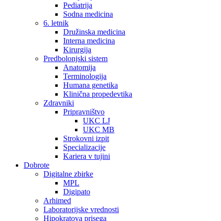
Pediatrija
Sodna medicina
6. letnik
Družinska medicina
Interna medicina
Kirurgija
Predbolonjski sistem
Anatomija
Terminologija
Humana genetika
Klinična propedevtika
Zdravniki
Pripravništvo
UKC LJ
UKC MB
Strokovni izpit
Specializacije
Kariera v tujini
Dobrote
Digitalne zbirke
MPL
Digipato
Arhimed
Laboratorijske vrednosti
Hipokratova prisega