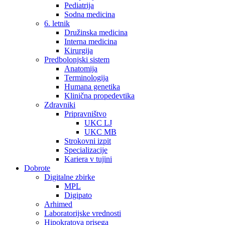
Pediatrija
Sodna medicina
6. letnik
Družinska medicina
Interna medicina
Kirurgija
Predbolonjski sistem
Anatomija
Terminologija
Humana genetika
Klinična propedevtika
Zdravniki
Pripravništvo
UKC LJ
UKC MB
Strokovni izpit
Specializacije
Kariera v tujini
Dobrote
Digitalne zbirke
MPL
Digipato
Arhimed
Laboratorijske vrednosti
Hipokratova prisega