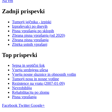
Na vrh
Zadnji prispevki
Tumorji jajčnika - izpiski
Izpraševalci po dnevih
Pisna vprašanja po sklopih
Zbrana pisna vprašanja (od 2020)
Zbrana pisna vprašanja
Zbirka ustnih vprašanj
Top prispevki
Sepsa in septični šok
Vnetja srednjega ušesa
Vnetja nosne sluznice in obnosnih votlin
Tumorji nosu in nosne votline
Rezistence na vratu (2007-01-09)
Nevrobiblija
Rehabilitacija po zlomu
Pisna vprašanja
Facebook
Twitter
Google+