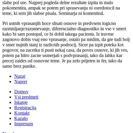
slabe pol ure. Najprej pogleda delne rezultate izpita in malo
pokomentira, ampak se potem pri sprasevanju ni osredotocil na
teme, ki sem jih slabse pisala. Seminarja ni komentiral.
Pri ustnih vprasanjih hoce slisati osnove in predvsem logicno
razmisljanje/razumevanje, diferencialno diagnostiko in vse v smeri
kako bi sam postopal, ce bi dobil takega pacienta. Iz travme
zagotovo dobis vsaj eno vprasanje, ostalo pa mislim, da gre tudi bolj
v smer nujnih stanj iz razlicnih podrocij. Sicer pa izpit poteka kot
pogovor, na zacetku ti pusti nekaj casa, da poves osnove, ki jih ves,
potem pa hitro zacne usmerjati s podvprasanji, tako da lahko kar
precej zaides od osnovne teme. Je pa zelo prijeten in fer, tako da
samo brez panike.
Nazaj
Naprej
Domov
Vsi predmeti
Iskanje
Registracija
Kontakt
Kazalo
Impresum