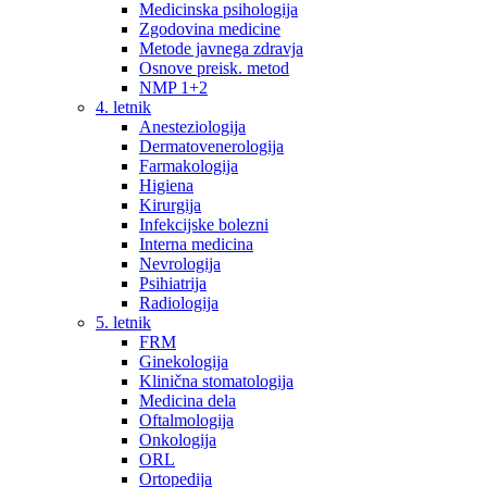
Medicinska psihologija
Zgodovina medicine
Metode javnega zdravja
Osnove preisk. metod
NMP 1+2
4. letnik
Anesteziologija
Dermatovenerologija
Farmakologija
Higiena
Kirurgija
Infekcijske bolezni
Interna medicina
Nevrologija
Psihiatrija
Radiologija
5. letnik
FRM
Ginekologija
Klinična stomatologija
Medicina dela
Oftalmologija
Onkologija
ORL
Ortopedija