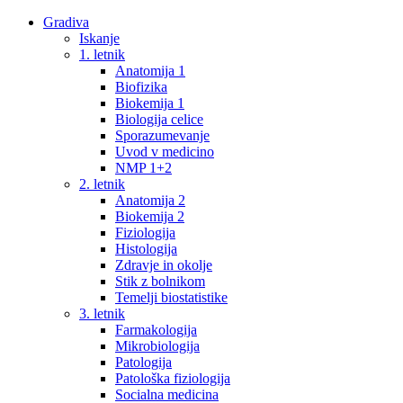
Gradiva
Iskanje
1. letnik
Anatomija 1
Biofizika
Biokemija 1
Biologija celice
Sporazumevanje
Uvod v medicino
NMP 1+2
2. letnik
Anatomija 2
Biokemija 2
Fiziologija
Histologija
Zdravje in okolje
Stik z bolnikom
Temelji biostatistike
3. letnik
Farmakologija
Mikrobiologija
Patologija
Patološka fiziologija
Socialna medicina