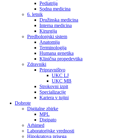
Pediatrija
Sodna medicina
6. letnik
Družinska medicina
Interna medicina
Kirurgija
Predbolonjski sistem
Anatomija
Terminologija
Humana genetika
Klinična propedevtika
Zdravniki
Pripravništvo
UKC LJ
UKC MB
Strokovni izpit
Specializacije
Kariera v tujini
Dobrote
Digitalne zbirke
MPL
Digipato
Arhimed
Laboratorijske vrednosti
Hipokratova prisega