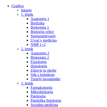
Gradiva
Iskanje
1. letnik
Anatomija 1
Biofizika
Biokemija 1
Biologija celice
Sporazumevanje
Uvod v medicino
NMP 1+2
2. letnik
Anatomija 2
Biokemija 2
Fiziologija
Histologija
Zdravje in okolje
Stik z bolnikom
Temelji biostatistike
3. letnik
Farmakologija
Mikrobiologija
Patologija
Patološka fiziologija
Socialna medicina