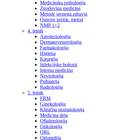
Medicinska psihologija
Zgodovina medicine
Metode javnega zdravja
Osnove preisk. metod
NMP 1+2
4. letnik
Anesteziologija
Dermatovenerologija
Farmakologija
Higiena
Kirurgija
Infekcijske bolezni
Interna medicina
Nevrologija
Psihiatrija
Radiologija
5. letnik
FRM
Ginekologija
Klinična stomatologija
Medicina dela
Oftalmologija
Onkologija
ORL
Ortopedija