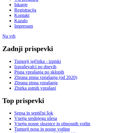
Iskanje
Registracija
Kontakt
Kazalo
Impresum
Na vrh
Zadnji prispevki
Tumorji jajčnika - izpiski
Izpraševalci po dnevih
Pisna vprašanja po sklopih
Zbrana pisna vprašanja (od 2020)
Zbrana pisna vprašanja
Zbirka ustnih vprašanj
Top prispevki
Sepsa in septični šok
Vnetja srednjega ušesa
Vnetja nosne sluznice in obnosnih votlin
Tumorji nosu in nosne votline