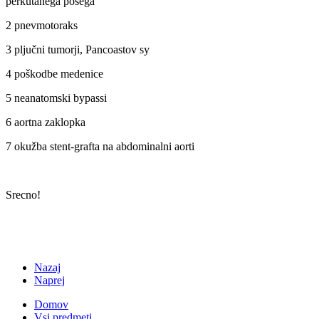
perkutanega posega
2 pnevmotoraks
3 pljučni tumorji, Pancoastov sy
4 poškodbe medenice
5 neanatomski bypassi
6 aortna zaklopka
7 okužba stent-grafta na abdominalni aorti
Srecno!
Nazaj
Naprej
Domov
Vsi predmeti