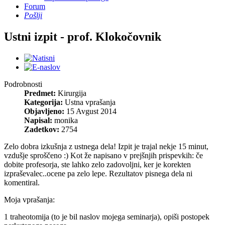
Forum
Pošlji
Ustni izpit - prof. Klokočovnik
Podrobnosti
Predmet:
Kirurgija
Kategorija:
Ustna vprašanja
Objavljeno:
15 Avgust 2014
Napisal:
monika
Zadetkov:
2754
Zelo dobra izkušnja z ustnega dela! Izpit je trajal nekje 15 minut,
vzdušje sproščeno :) Kot že napisano v prejšnjih prispevkih: če
dobite profesorja, ste lahko zelo zadovoljni, ker je korekten
izpraševalec..ocene pa zelo lepe. Rezultatov pisnega dela ni
komentiral.
Moja vprašanja:
1 traheotomija (to je bil naslov mojega seminarja), opiši postopek