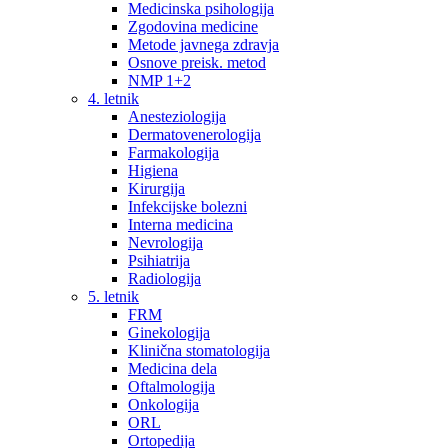
Medicinska psihologija
Zgodovina medicine
Metode javnega zdravja
Osnove preisk. metod
NMP 1+2
4. letnik
Anesteziologija
Dermatovenerologija
Farmakologija
Higiena
Kirurgija
Infekcijske bolezni
Interna medicina
Nevrologija
Psihiatrija
Radiologija
5. letnik
FRM
Ginekologija
Klinična stomatologija
Medicina dela
Oftalmologija
Onkologija
ORL
Ortopedija