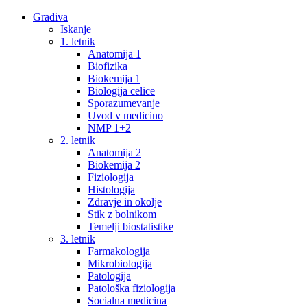
Gradiva
Iskanje
1. letnik
Anatomija 1
Biofizika
Biokemija 1
Biologija celice
Sporazumevanje
Uvod v medicino
NMP 1+2
2. letnik
Anatomija 2
Biokemija 2
Fiziologija
Histologija
Zdravje in okolje
Stik z bolnikom
Temelji biostatistike
3. letnik
Farmakologija
Mikrobiologija
Patologija
Patološka fiziologija
Socialna medicina