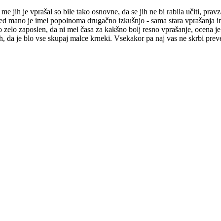
e jih je vprašal so bile tako osnovne, da se jih ne bi rabila učiti, pra
ed mano je imel popolnoma drugačno izkušnjo - sama stara vprašanja in i
ko zelo zaposlen, da ni mel časa za kakšno bolj resno vprašanje, ocena j
, da je blo vse skupaj malce krneki. Vsekakor pa naj vas ne skrbi preveč