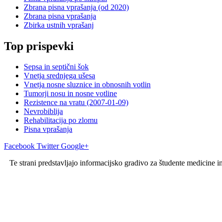
Zbrana pisna vprašanja (od 2020)
Zbrana pisna vprašanja
Zbirka ustnih vprašanj
Top prispevki
Sepsa in septični šok
Vnetja srednjega ušesa
Vnetja nosne sluznice in obnosnih votlin
Tumorji nosu in nosne votline
Rezistence na vratu (2007-01-09)
Nevrobiblija
Rehabilitacija po zlomu
Pisna vprašanja
Facebook
Twitter
Google+
Te strani predstavljajo informacijsko gradivo za študente medicine i