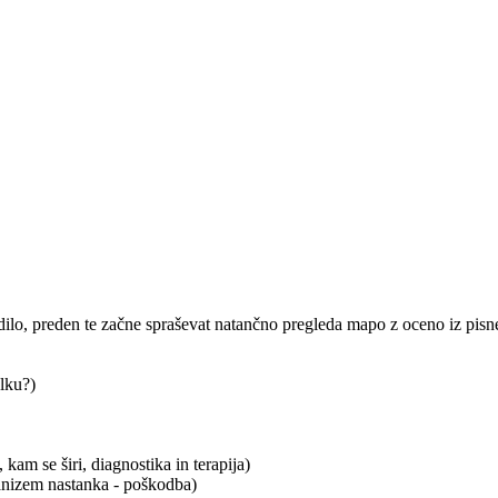
udilo, preden te začne spraševat natančno pregleda mapo z oceno iz pisneg
olku?)
 kam se širi, diagnostika in terapija)
anizem nastanka - poškodba)