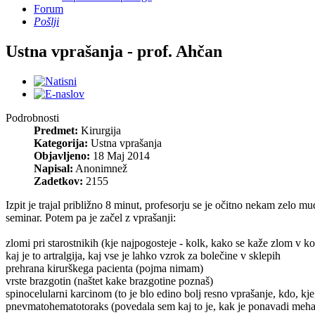
Forum
Pošlji
Ustna vprašanja - prof. Ahčan
Podrobnosti
Predmet:
Kirurgija
Kategorija:
Ustna vprašanja
Objavljeno:
18 Maj 2014
Napisal:
Anonimnež
Zadetkov:
2155
Izpit je trajal približno 8 minut, profesorju se je očitno nekam zelo m
seminar. Potem pa je začel z vprašanji:
zlomi pri starostnikih (kje najpogosteje - kolk, kako se kaže zlom v k
kaj je to artralgija, kaj vse je lahko vzrok za bolečine v sklepih
prehrana kirurškega pacienta (pojma nimam)
vrste brazgotin (naštet kake brazgotine poznaš)
spinocelularni karcinom (to je blo edino bolj resno vprašanje, kdo, kje,
pnevmatohematotoraks (povedala sem kaj to je, kak je ponavadi meh