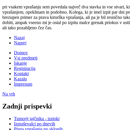
pri vsakem vprašanju sem povedala največ dva stavka in vse stvari, ki m
vprašanjem, opeklinam in podobno. Kolega, ki je imel izpit par dni pr
brezupen primer za prava kirurška vprašanja, ali pa je bil resnično ta
dobiti, ampak vseeno mi je ostal po izpitu malce grenak priokus v ustih
ali tako pozabljeno čez čas.
Nazaj
Naprej
Domov
Vsi predmeti
Iskanje
Registracija
Kontakt
Kazalo
Impresum
Na vrh
Zadnji prispevki
Tumorji jajčnika - izpiski
Izpraševalci po dnevih
Pisna vprašanja po sklopih