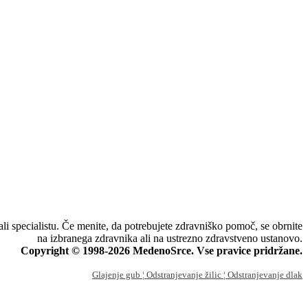
li specialistu. Če menite, da potrebujete zdravniško pomoč, se obrnite
na izbranega zdravnika ali na ustrezno zdravstveno ustanovo.
Copyright © 1998-2026 MedenoSrce. Vse pravice pridržane.
Glajenje gub
¦ Odstranjevanje žilic
¦ Odstranjevanje dlak