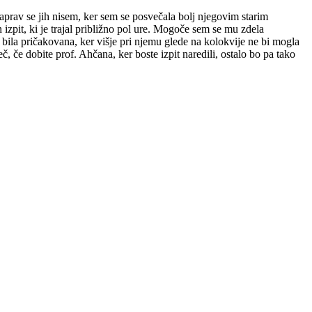
vzaprav se jih nisem, ker sem se posvečala bolj njegovim starim
zpit, ki je trajal približno pol ure. Mogoče sem se mu zdela
e bila pričakovana, ker višje pri njemu glede na kolokvije ne bi mogla
, če dobite prof. Ahčana, ker boste izpit naredili, ostalo bo pa tako