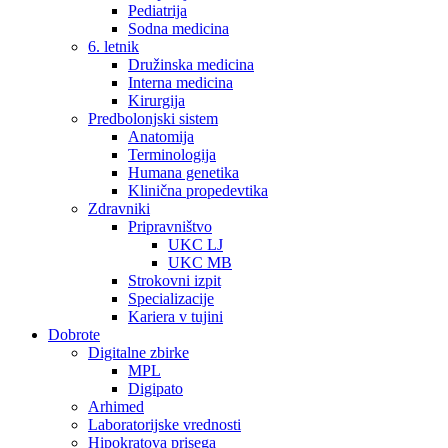
Pediatrija
Sodna medicina
6. letnik
Družinska medicina
Interna medicina
Kirurgija
Predbolonjski sistem
Anatomija
Terminologija
Humana genetika
Klinična propedevtika
Zdravniki
Pripravništvo
UKC LJ
UKC MB
Strokovni izpit
Specializacije
Kariera v tujini
Dobrote
Digitalne zbirke
MPL
Digipato
Arhimed
Laboratorijske vrednosti
Hipokratova prisega