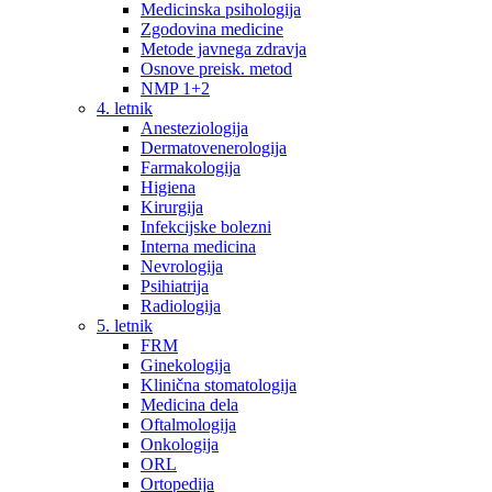
Medicinska psihologija
Zgodovina medicine
Metode javnega zdravja
Osnove preisk. metod
NMP 1+2
4. letnik
Anesteziologija
Dermatovenerologija
Farmakologija
Higiena
Kirurgija
Infekcijske bolezni
Interna medicina
Nevrologija
Psihiatrija
Radiologija
5. letnik
FRM
Ginekologija
Klinična stomatologija
Medicina dela
Oftalmologija
Onkologija
ORL
Ortopedija