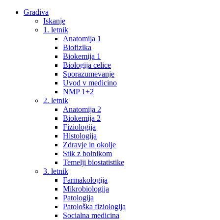
Gradiva
Iskanje
1. letnik
Anatomija 1
Biofizika
Biokemija 1
Biologija celice
Sporazumevanje
Uvod v medicino
NMP 1+2
2. letnik
Anatomija 2
Biokemija 2
Fiziologija
Histologija
Zdravje in okolje
Stik z bolnikom
Temelji biostatistike
3. letnik
Farmakologija
Mikrobiologija
Patologija
Patološka fiziologija
Socialna medicina