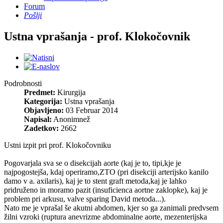
Forum
Pošlji
Ustna vprašanja - prof. Klokočovnik
Podrobnosti
Predmet:
Kirurgija
Kategorija:
Ustna vprašanja
Objavljeno:
03 Februar 2014
Napisal:
Anonimnež
Zadetkov:
2662
Ustni izpit pri prof. Klokočovniku
Pogovarjala sva se o disekcijah aorte (kaj je to, tipi,kje je
najpogostejša, kdaj operiramo,ZTO (pri disekciji arterijsko kanilo
damo v a. axilaris), kaj je to stent graft metoda,kaj je lahko
pridruženo in moramo pazit (insuficienca aortne zaklopke), kaj je
problem pri arkusu, valve sparing David metoda...).
Nato me je vprašal še akutni abdomen, kjer so ga zanimali predvsem
žilni vzroki (ruptura anevrizme abdominalne aorte, mezenterijska