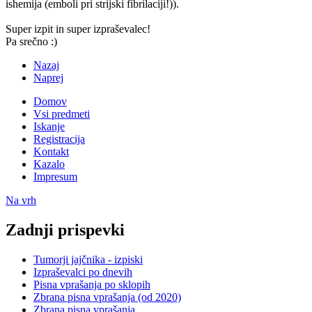
ishemija (emboli pri strijski fibrilaciji!)).
Super izpit in super izpraševalec!
Pa srečno :)
Nazaj
Naprej
Domov
Vsi predmeti
Iskanje
Registracija
Kontakt
Kazalo
Impresum
Na vrh
Zadnji prispevki
Tumorji jajčnika - izpiski
Izpraševalci po dnevih
Pisna vprašanja po sklopih
Zbrana pisna vprašanja (od 2020)
Zbrana pisna vprašanja