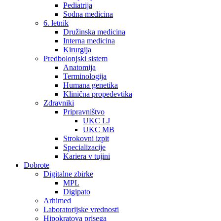
Pediatrija
Sodna medicina
6. letnik
Družinska medicina
Interna medicina
Kirurgija
Predbolonjski sistem
Anatomija
Terminologija
Humana genetika
Klinična propedevtika
Zdravniki
Pripravništvo
UKC LJ
UKC MB
Strokovni izpit
Specializacije
Kariera v tujini
Dobrote
Digitalne zbirke
MPL
Digipato
Arhimed
Laboratorijske vrednosti
Hipokratova prisega