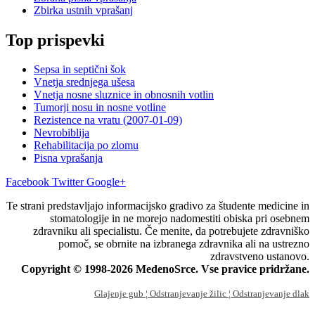
Zbirka ustnih vprašanj
Top prispevki
Sepsa in septični šok
Vnetja srednjega ušesa
Vnetja nosne sluznice in obnosnih votlin
Tumorji nosu in nosne votline
Rezistence na vratu (2007-01-09)
Nevrobiblija
Rehabilitacija po zlomu
Pisna vprašanja
Facebook
Twitter
Google+
Te strani predstavljajo informacijsko gradivo za študente medicine in
stomatologije in ne morejo nadomestiti obiska pri osebnem
zdravniku ali specialistu. Če menite, da potrebujete zdravniško
pomoč, se obrnite na izbranega zdravnika ali na ustrezno
zdravstveno ustanovo.
Copyright © 1998-2026 MedenoSrce. Vse pravice pridržane.
Glajenje gub
¦ Odstranjevanje žilic
¦ Odstranjevanje dlak