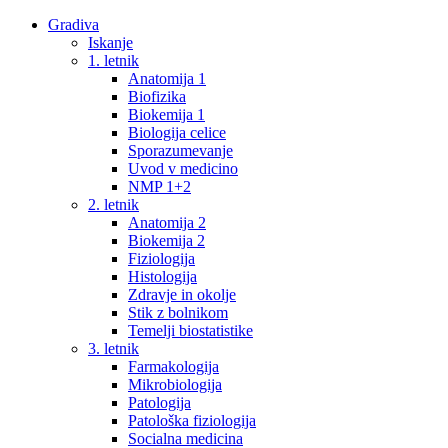
Gradiva
Iskanje
1. letnik
Anatomija 1
Biofizika
Biokemija 1
Biologija celice
Sporazumevanje
Uvod v medicino
NMP 1+2
2. letnik
Anatomija 2
Biokemija 2
Fiziologija
Histologija
Zdravje in okolje
Stik z bolnikom
Temelji biostatistike
3. letnik
Farmakologija
Mikrobiologija
Patologija
Patološka fiziologija
Socialna medicina