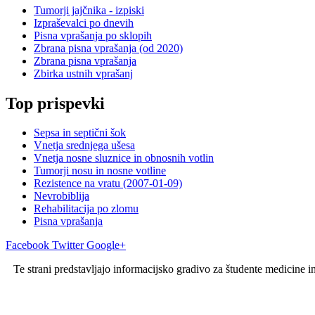
Tumorji jajčnika - izpiski
Izpraševalci po dnevih
Pisna vprašanja po sklopih
Zbrana pisna vprašanja (od 2020)
Zbrana pisna vprašanja
Zbirka ustnih vprašanj
Top prispevki
Sepsa in septični šok
Vnetja srednjega ušesa
Vnetja nosne sluznice in obnosnih votlin
Tumorji nosu in nosne votline
Rezistence na vratu (2007-01-09)
Nevrobiblija
Rehabilitacija po zlomu
Pisna vprašanja
Facebook
Twitter
Google+
Te strani predstavljajo informacijsko gradivo za študente medicine i