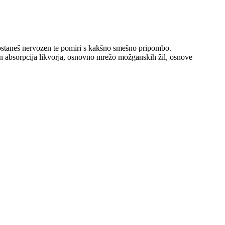
e postaneš nervozen te pomiri s kakšno smešno pripombo.
 in absorpcija likvorja, osnovno mrežo možganskih žil, osnove