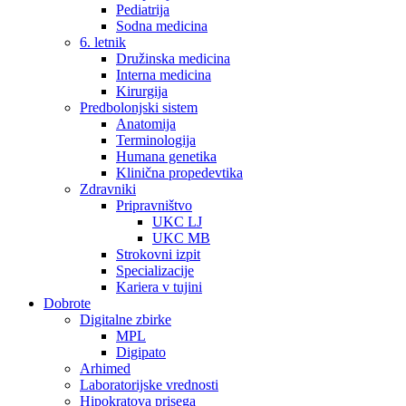
Pediatrija
Sodna medicina
6. letnik
Družinska medicina
Interna medicina
Kirurgija
Predbolonjski sistem
Anatomija
Terminologija
Humana genetika
Klinična propedevtika
Zdravniki
Pripravništvo
UKC LJ
UKC MB
Strokovni izpit
Specializacije
Kariera v tujini
Dobrote
Digitalne zbirke
MPL
Digipato
Arhimed
Laboratorijske vrednosti
Hipokratova prisega