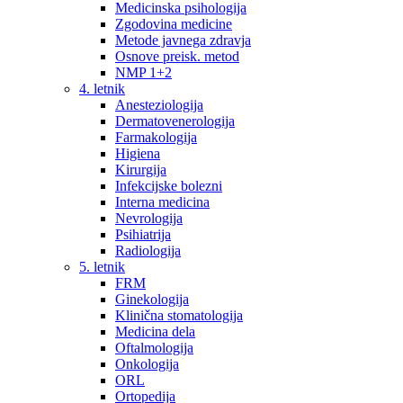
Medicinska psihologija
Zgodovina medicine
Metode javnega zdravja
Osnove preisk. metod
NMP 1+2
4. letnik
Anesteziologija
Dermatovenerologija
Farmakologija
Higiena
Kirurgija
Infekcijske bolezni
Interna medicina
Nevrologija
Psihiatrija
Radiologija
5. letnik
FRM
Ginekologija
Klinična stomatologija
Medicina dela
Oftalmologija
Onkologija
ORL
Ortopedija