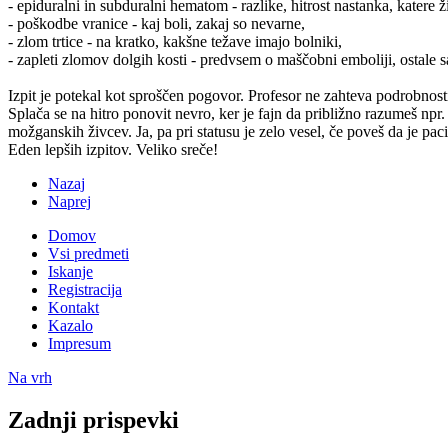
- epiduralni in subduralni hematom - razlike, hitrost nastanka, kat
- poškodbe vranice - kaj boli, zakaj so nevarne,
- zlom trtice - na kratko, kakšne težave imajo bolniki,
- zapleti zlomov dolgih kosti - predvsem o maščobni emboliji, ostale s
Izpit je potekal kot sproščen pogovor. Profesor ne zahteva podrobnosti
Splača se na hitro ponovit nevro, ker je fajn da približno razumeš np
možganskih živcev. Ja, pa pri statusu je zelo vesel, če poveš da je paci
Eden lepših izpitov. Veliko sreče!
Nazaj
Naprej
Domov
Vsi predmeti
Iskanje
Registracija
Kontakt
Kazalo
Impresum
Na vrh
Zadnji prispevki