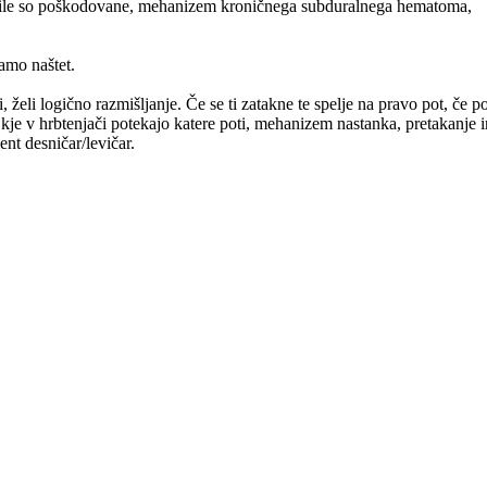
ere žile so poškodovane, mehanizem kroničnega subduralnega hematoma,
amo naštet.
, želi logično razmišljanje. Če se ti zatakne te spelje na pravo pot, č
r. kje v hrbtenjači potekajo katere poti, mehanizem nastanka, pretakanje
ent desničar/levičar.