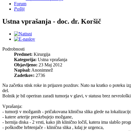
Forum
Pošlji
Ustna vprašanja - doc. dr. Koršič
Podrobnosti
Predmet:
Kirurgija
Kategorija:
Ustna vprašanja
Objavljeno:
23 Maj 2012
Napisal:
Anonimnež
Zadetkov:
2736
Na začetku stisk roke in prijazen pozdrav. Nato na kratko o poteku iz
del.
Bolnik je bil operiran zaradi tumorja v glavi, v statusu brez nevrološk
Vprašanja:
- tumorji v možganih - pričakovana klinična slika glede na lokalizacijo
- katere arterije preskrbujejo možgane,
- hernija diska - 2 vrsti, kako jih klinično ločiš, katera ima slabšo pro
- poškodbe hrbtenjače - klinična slika , kdaj je urgenca,