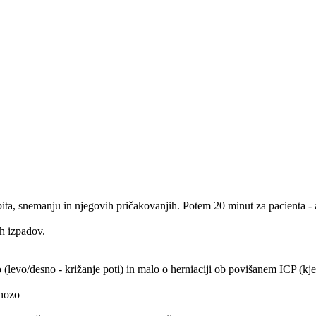
pita, snemanju in njegovih pričakovanjih. Potem 20 minut za pacienta - 
ih izpadov.
 (levo/desno - križanje poti) in malo o herniaciji ob povišanem ICP (kje,
gnozo