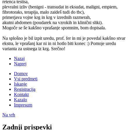
retenca testisa,
plevralni izliv (benigni - transudat in eksudat, maligni, empiem,
fibrotoraks, terapija, malo zaideš tudi do tbc),
primerjava vojne krg in krg v izrednih razmerah,
akutni abdomen (poudarek na vzrokih in klinični sliki).
Mogoče se še kakšno vprašanje spomnim, bom dopisala.
Na splošno je bil izpit uredu, prof. fer in mi je povedal kakšno stvar
ekstra, le vprašanj kar ni in ni hotlo biti konec :) Pomoje uredu
varianta za ustnega iz krg. Srečno!
Nazaj
Naprej
Domov
Vsi predmeti
Iskanje
Registracija
Kontakt
Kazalo
Impresum
Na vrh
Zadnji prispevki