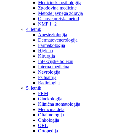
Medicinska psihologija
Zgodovina medicine
Metode javnega zdravja
Osnove preisk. metod
NMP 1+2
4. letnik
Anesteziologija
Dermatovenerologija
Farmakologija
Higiena
Kirurgija
Infekcijske bolezni
Interna medicina
Nevrologija
Psihiatrija
Radiologija
5. letnik
FRM
Ginekologija
Klinična stomatologija
Medicina dela
Oftalmologija
Onkologija
ORL
Ortopedija