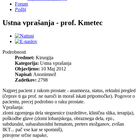
Forum
Pošlji
Ustna vprašanja - prof. Kmetec
Podrobnosti
Predmet:
Kirurgija
Kategorija:
Ustna vprašanja
Objavljeno:
10 Maj 2012
Napisal:
Anonimnež
Zadetkov:
2798
Najprej pacient z rakom prostate - anamneza, status, rektalni pregled
(čeprav ti ga prof. ne naroči in moraš iskati pripomočke). Pogovor o
pacientu, precej podrobno o raku prostate.
Vprašanja:
zlomi zgornjega dela stegnenice (razdelitve, klinična slika, terapija),
poškodbe glave (zlomi lobanjskega, obraznega dela, epi-,
subduralni, subarahnoidni hematom, pretres možganov, zvišan
IKT... pač vse kar se spomniš),
prirojene srčne napake,