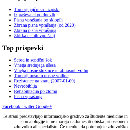
Tumorji jajčnika - izpiski
Izpraševalci po dnevih
Pisna vprašanja po sklopih
Zbrana pisna vprašanja (od 2020)
Zbrana pisna vprašanja
Zbirka ustnih vprašanj
Top prispevki
Sepsa in septični šok
Vnetja srednjega ušesa
Vnetja nosne sluznice in obnosnih votlin
Tumorji nosu in nosne votline
Rezistence na vratu (2007-01-09)
Nevrobiblija
Rehabilitacija po zlomu
Pisna vprašanja
Facebook
Twitter
Google+
Te strani predstavljajo informacijsko gradivo za študente medicine in
stomatologije in ne morejo nadomestiti obiska pri osebnem
zdravniku ali specialistu. Če menite, da potrebujete zdravniško