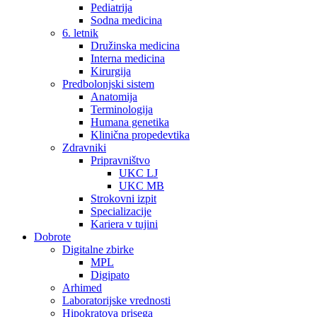
Pediatrija
Sodna medicina
6. letnik
Družinska medicina
Interna medicina
Kirurgija
Predbolonjski sistem
Anatomija
Terminologija
Humana genetika
Klinična propedevtika
Zdravniki
Pripravništvo
UKC LJ
UKC MB
Strokovni izpit
Specializacije
Kariera v tujini
Dobrote
Digitalne zbirke
MPL
Digipato
Arhimed
Laboratorijske vrednosti
Hipokratova prisega