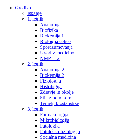
Gradiva
Iskanje
1. letnik
Anatomija 1
Biofizika
Biokemija 1
Biologija celice
Sporazumevanje
Uvod v medicino
NMP 1+2
2. letnik
Anatomija 2
Biokemija 2
Fiziologija
Histologija
Zdravje in okolje
Stik z bolnikom
Temelji biostatistike
3. letnik
Farmakologija
Mikrobiologija
Patologija
Patološka fiziologija
Socialna medicina