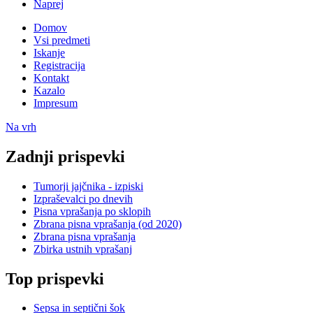
Naprej
Domov
Vsi predmeti
Iskanje
Registracija
Kontakt
Kazalo
Impresum
Na vrh
Zadnji prispevki
Tumorji jajčnika - izpiski
Izpraševalci po dnevih
Pisna vprašanja po sklopih
Zbrana pisna vprašanja (od 2020)
Zbrana pisna vprašanja
Zbirka ustnih vprašanj
Top prispevki
Sepsa in septični šok