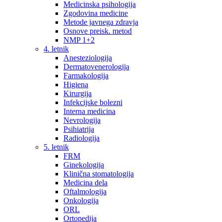
Medicinska psihologija
Zgodovina medicine
Metode javnega zdravja
Osnove preisk. metod
NMP 1+2
4. letnik
Anesteziologija
Dermatovenerologija
Farmakologija
Higiena
Kirurgija
Infekcijske bolezni
Interna medicina
Nevrologija
Psihiatrija
Radiologija
5. letnik
FRM
Ginekologija
Klinična stomatologija
Medicina dela
Oftalmologija
Onkologija
ORL
Ortopedija