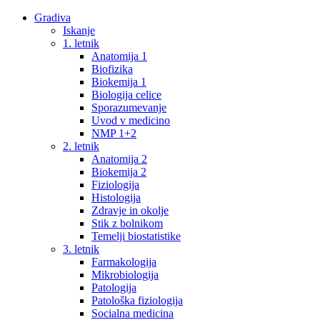
Gradiva
Iskanje
1. letnik
Anatomija 1
Biofizika
Biokemija 1
Biologija celice
Sporazumevanje
Uvod v medicino
NMP 1+2
2. letnik
Anatomija 2
Biokemija 2
Fiziologija
Histologija
Zdravje in okolje
Stik z bolnikom
Temelji biostatistike
3. letnik
Farmakologija
Mikrobiologija
Patologija
Patološka fiziologija
Socialna medicina