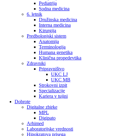
Pediatrija
Sodna medicina
6. letnik
Družinska medicina
Interna medicina
Kirurgija
Predbolonjski sistem
Anatomija
Terminologija
Humana genetika
Klinična propedevtika
Zdravniki
Pripravništvo
UKC LJ
UKC MB
Strokovni izpit
Specializacije
Kariera v tujini
Dobrote
Digitalne zbirke
MPL
Digipato
Arhimed
Laboratorijske vrednosti
Hipokratova prisega