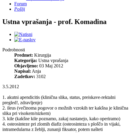
Forum
Pošlji
Ustna vprašanja - prof. Komadina
Podrobnosti
Predmet:
Kirurgija
Kategorija:
Ustna vprašanja
Objavljeno:
03 Maj 2012
Napisal:
Anja
Zadetkov:
3102
3.5.2012
1. akutni apendicitis (klinična slika, status, preiskave-rektalni
pregled!, zdravljenje)
2. ileus (večinoma pogovor o možnih vzrokih ter kakšna je klinična
slika pri visokem/nizkem)
3. kile (kakšne kile poznamo, zakaj nastanejo, kako operiramo)
4. osteosinteze pri zlomih diafiz (osteosinteza s ploščo in vijaki,
intramedularna z žeblji, zunanji fiksator, potem našteti