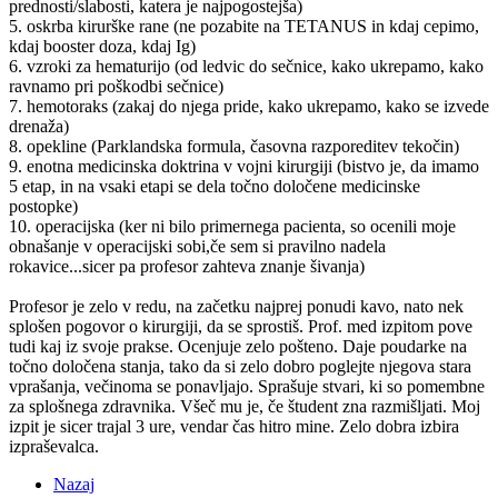
prednosti/slabosti, katera je najpogostejša)
5. oskrba kirurške rane (ne pozabite na TETANUS in kdaj cepimo,
kdaj booster doza, kdaj Ig)
6. vzroki za hematurijo (od ledvic do sečnice, kako ukrepamo, kako
ravnamo pri poškodbi sečnice)
7. hemotoraks (zakaj do njega pride, kako ukrepamo, kako se izvede
drenaža)
8. opekline (Parklandska formula, časovna razporeditev tekočin)
9. enotna medicinska doktrina v vojni kirurgiji (bistvo je, da imamo
5 etap, in na vsaki etapi se dela točno določene medicinske
postopke)
10. operacijska (ker ni bilo primernega pacienta, so ocenili moje
obnašanje v operacijski sobi,če sem si pravilno nadela
rokavice...sicer pa profesor zahteva znanje šivanja)
Profesor je zelo v redu, na začetku najprej ponudi kavo, nato nek
splošen pogovor o kirurgiji, da se sprostiš. Prof. med izpitom pove
tudi kaj iz svoje prakse. Ocenjuje zelo pošteno. Daje poudarke na
točno določena stanja, tako da si zelo dobro poglejte njegova stara
vprašanja, večinoma se ponavljajo. Sprašuje stvari, ki so pomembne
za splošnega zdravnika. Všeč mu je, če študent zna razmišljati. Moj
izpit je sicer trajal 3 ure, vendar čas hitro mine. Zelo dobra izbira
izpraševalca.
Nazaj