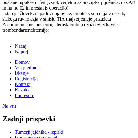
postane hipoksemičen (vzrok verjetno aspiracijska pljuènica, das AB
in nujno 02 in prestavis operacijo)
- starejsi človek, napadi vrtoglavice, omotice, sumenja v usesih,
slabega ravnotezja v smislu TIA (najverjetneje prizadeta
A.communicans posterior, aterosklerotična zozitev, zdravis s
trombendarteriektomijo)
Nazaj
Naprej
Domov
Vsi predmeti
Iskanje
Registracija
Kontakt
Kazalo
Impresum
Na vrh
Zadnji prispevki
Tumorji jajčnika - izpiski
Izpraševalci po dnevih