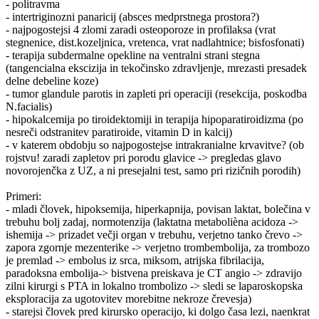
- politravma
- intertriginozni panaricij (absces medprstnega prostora?)
- najpogostejsi 4 zlomi zaradi osteoporoze in profilaksa (vrat
stegnenice, dist.kozeljnica, vretenca, vrat nadlahtnice; bisfosfonati)
- terapija subdermalne opekline na ventralni strani stegna
(tangencialna ekscizija in tekočinsko zdravljenje, mrezasti presadek
delne debeline koze)
- tumor glandule parotis in zapleti pri operaciji (resekcija, poskodba
N.facialis)
- hipokalcemija po tiroidektomiji in terapija hipoparatiroidizma (po
nesreči odstranitev paratiroide, vitamin D in kalcij)
- v katerem obdobju so najpogostejse intrakranialne krvavitve? (ob
rojstvu! zaradi zapletov pri porodu glavice -> pregledas glavo
novorojenčka z UZ, a ni presejalni test, samo pri rizičnih porodih)
Primeri:
- mladi človek, hipoksemija, hiperkapnija, povisan laktat, bolečina v
trebuhu bolj zadaj, normotenzija (laktatna metabolièna acidoza ->
ishemija -> prizadet večji organ v trebuhu, verjetno tanko črevo ->
zapora zgornje mezenterike -> verjetno trombembolija, za trombozo
je premlad -> embolus iz srca, miksom, atrijska fibrilacija,
paradoksna embolija-> bistvena preiskava je CT angio -> zdravijo
zilni kirurgi s PTA in lokalno trombolizo -> sledi se laparoskopska
eksploracija za ugotovitev morebitne nekroze črevesja)
- starejsi človek pred kirursko operacijo, ki dolgo časa lezi, naenkrat