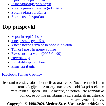
Pisna vprašanja po sklopih
Zbrana pisna vprašanja (od 2020)
Zbrana pisna vprašanja
Zbirka ustnih vprašanj
Top prispevki
Sepsa in septični šok
Vnetja srednjega ušesa
Vnetja nosne sluznice in obnosnih votlin
Tumorji nosu in nosne votline
Rezistence na vratu (2007-01-09)
Nevrobiblija
Rehabilitacija po zlomu
Pisna vprašanja
Facebook
Twitter
Google+
Te strani predstavljajo informacijsko gradivo za študente medicine in
stomatologije in ne morejo nadomestiti obiska pri osebnem
zdravniku ali specialistu. Če menite, da potrebujete zdravniško
pomoč, se obrnite na izbranega zdravnika ali na ustrezno
zdravstveno ustanovo.
Copyright © 1998-2026 MedenoSrce. Vse pravice pridržane.