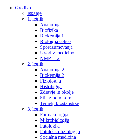
Gradiva
Iskanje
1. letnik
Anatomija 1
Biofizika
Biokemija 1
Biologija celice
Sporazumevanje
Uvod v medicino
NMP 1+2
2. letnik
Anatomija 2
Biokemija 2
Fiziologija
Histologija
Zdravje in okolje
Stik z bolnikom
Temelji biostatistike
3. letnik
Farmakologija
Mikrobiologija
Patologija
Patološka fiziologija
Socialna medicina