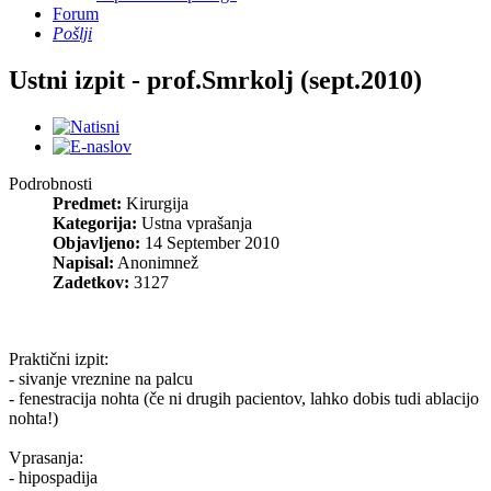
Forum
Pošlji
Ustni izpit - prof.Smrkolj (sept.2010)
Podrobnosti
Predmet:
Kirurgija
Kategorija:
Ustna vprašanja
Objavljeno:
14 September 2010
Napisal:
Anonimnež
Zadetkov:
3127
Praktični izpit:
- sivanje vreznine na palcu
- fenestracija nohta (če ni drugih pacientov, lahko dobis tudi ablacijo
nohta!)
Vprasanja:
- hipospadija