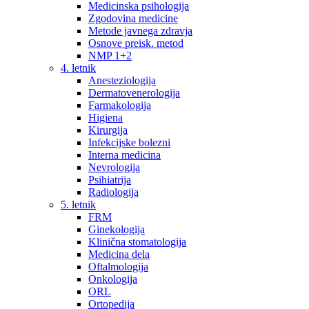
Medicinska psihologija
Zgodovina medicine
Metode javnega zdravja
Osnove preisk. metod
NMP 1+2
4. letnik
Anesteziologija
Dermatovenerologija
Farmakologija
Higiena
Kirurgija
Infekcijske bolezni
Interna medicina
Nevrologija
Psihiatrija
Radiologija
5. letnik
FRM
Ginekologija
Klinična stomatologija
Medicina dela
Oftalmologija
Onkologija
ORL
Ortopedija