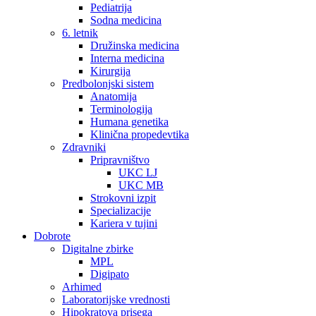
Pediatrija
Sodna medicina
6. letnik
Družinska medicina
Interna medicina
Kirurgija
Predbolonjski sistem
Anatomija
Terminologija
Humana genetika
Klinična propedevtika
Zdravniki
Pripravništvo
UKC LJ
UKC MB
Strokovni izpit
Specializacije
Kariera v tujini
Dobrote
Digitalne zbirke
MPL
Digipato
Arhimed
Laboratorijske vrednosti
Hipokratova prisega