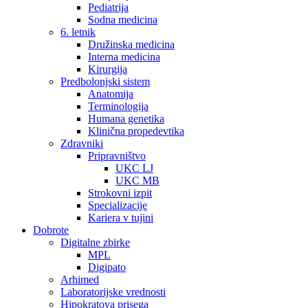
Pediatrija
Sodna medicina
6. letnik
Družinska medicina
Interna medicina
Kirurgija
Predbolonjski sistem
Anatomija
Terminologija
Humana genetika
Klinična propedevtika
Zdravniki
Pripravništvo
UKC LJ
UKC MB
Strokovni izpit
Specializacije
Kariera v tujini
Dobrote
Digitalne zbirke
MPL
Digipato
Arhimed
Laboratorijske vrednosti
Hipokratova prisega