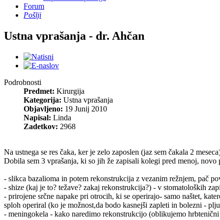
Forum
Pošlji
Ustna vprašanja - dr. Ahčan
Podrobnosti
Predmet:
Kirurgija
Kategorija:
Ustna vprašanja
Objavljeno:
19 Junij 2010
Napisal:
Linda
Zadetkov:
2968
Na ustnega se res čaka, ker je zelo zaposlen (jaz sem čakala 2 meseca).
Dobila sem 3 vprašanja, ki so jih že zapisali kolegi pred menoj, novo p
- slikca bazalioma in potem rekonstrukcija z vezanim režnjem, pač pove
- shize (kaj je to? težave? zakaj rekonstrukcija?) - v stomatoloških zap
- prirojene srčne napake pri otrocih, ki se operirajo- samo naštet, kate
sploh operiral (ko je možnost,da bodo kasnejši zapleti in bolezni - plj
- meningokela - kako naredimo rekonstrukcijo (oblikujemo hrbtenični 