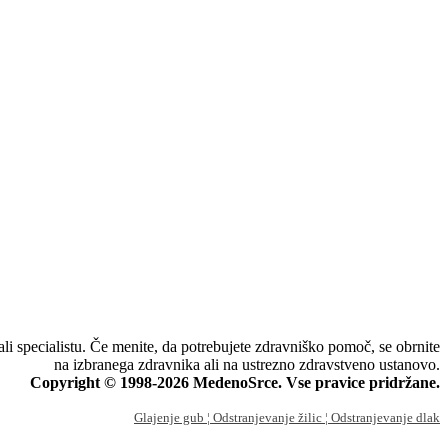
li specialistu. Če menite, da potrebujete zdravniško pomoč, se obrnite
na izbranega zdravnika ali na ustrezno zdravstveno ustanovo.
Copyright © 1998-2026 MedenoSrce. Vse pravice pridržane.
Glajenje gub
¦ Odstranjevanje žilic
¦ Odstranjevanje dlak