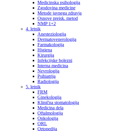
Medicinska psihologija
Zgodovina medicine
Metode javnega zdravja
Osnove preisk. metod
NMP 1+2
4. letnik
Anesteziologija
Dermatovenerologija
Farmakologija
Higiena
Kirurgija
Infekcijske bolezni
Interna medicina
Nevrologija
Psihiatrija
Radiologija
5. letnik
FRM
Ginekologija
Klinična stomatologija
Medicina dela
Oftalmologija
Onkologija
ORL
Ortopedija