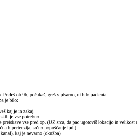
 Prideš ob 9h, počakaš, greš v pisarno, ni bilo pacienta.
a je bilo:
š kaj je in zakaj.
iskih je vse potrebno
re preiskave vse pred op. (UZ srca, da pac ugotoviš lokacijo in velikost 
učna hipertenzija, srčno popuščanje ipd.)
kanal), kaj je nevarno (okužba)