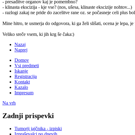
- presaditve organov kaj je pomembno?
- klinasta ekscizija - kje vse? (nos, ušesa, klinaste ekscizije nohtov...)
- razlogi zakaj ne pride do zacelitve rane oz. se počasneje celi plus bol
Mine hitro, te usmerja do odgovora, ki ga želi slišati, ocena je lepa, j
Veliko sreče vsem, ki jih krg še čaka:)
Nazaj
Naprej
Domov
Vsi predmeti
Iskanje
Registracija
Kontakt
Kazalo
Impresum
Na vrh
Zadnji prispevki
Tumorji jajčnika - izpiski
Izpraševalci po dnevih