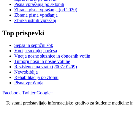
Pisna vprašanja po sklopih
Zbrana pisna vprašanja (od 2020)
Zbrana pisna vprašanja
Zbirka ustnih vprašanj
Top prispevki
Sepsa in septični šok
Vnetja srednjega ušesa
Vnetja nosne sluznice in obnosnih votlin
Tumorji nosu in nosne votline
Rezistence na vratu (2007-01-09)
Nevrobiblija
Rehabilitacija po zlomu
Pisna vprašanja
Facebook
Twitter
Google+
Te strani predstavljajo informacijsko gradivo za študente medicine i