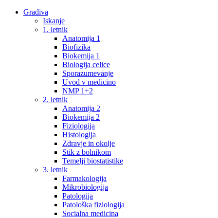
Gradiva
Iskanje
1. letnik
Anatomija 1
Biofizika
Biokemija 1
Biologija celice
Sporazumevanje
Uvod v medicino
NMP 1+2
2. letnik
Anatomija 2
Biokemija 2
Fiziologija
Histologija
Zdravje in okolje
Stik z bolnikom
Temelji biostatistike
3. letnik
Farmakologija
Mikrobiologija
Patologija
Patološka fiziologija
Socialna medicina