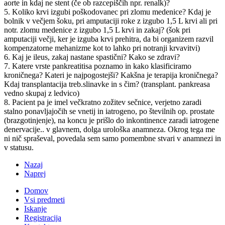
aorte in kdaj ne stent (če ob razcepiščih npr. renalk)?
5. Koliko krvi izgubi poškodovanec pri zlomu medenice? Kdaj je
bolnik v večjem šoku, pri amputaciji roke z izgubo 1,5 L krvi ali pri
notr. zlomu medenice z izgubo 1,5 L krvi in zakaj? (šok pri
amputaciji večji, ker je izguba krvi prehitra, da bi organizem razvil
kompenzatorne mehanizme kot to lahko pri notranji krvavitvi)
6. Kaj je ileus, zakaj nastane spastični? Kako se zdravi?
7. Katere vrste pankreatitisa poznamo in kako klasificiramo
kroničnega? Kateri je najpogostejši? Kakšna je terapija kroničnega?
Kdaj transplantacija treb.slinavke in s čim? (transplant. pankreasa
vedno skupaj z ledvico)
8. Pacient pa je imel večkratno zožitev sečnice, verjetno zaradi
stalno ponavljajočih se vnetij in iatrogeno, po številnih op. prostate
(brazgotinjenje), na koncu je prišlo do inkontinence zaradi iatrogene
denervacije.. v glavnem, dolga urološka anamneza. Okrog tega me
ni nič spraševal, povedala sem samo pomembne stvari v anamnezi in
v statusu.
Nazaj
Naprej
Domov
Vsi predmeti
Iskanje
Registracija