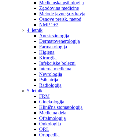
Medicinska psihologija
Zgodovina medicine
Metode javnega zdravja
Osnove preisk. metod
NMP 1+2
4. letnik
Anesteziologija
Dermatovenerologija
Farmakologija
Higiena
Kirurgija
Infekcijske bolezni
Interna medicina
Nevrologija
Psihiatrija
Radiologija
5. letnik
FRM
Ginekologija
Klinična stomatologija
Medicina dela
Oftalmologija
Onkologija
ORL
Ortopedija