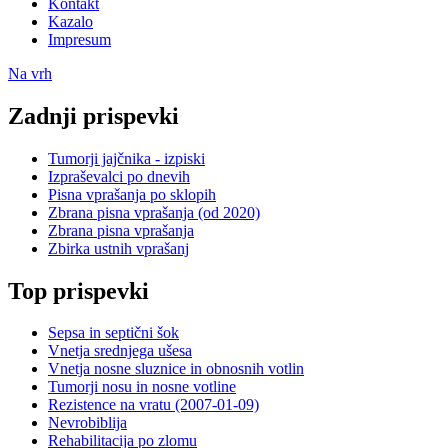
Kontakt
Kazalo
Impresum
Na vrh
Zadnji prispevki
Tumorji jajčnika - izpiski
Izpraševalci po dnevih
Pisna vprašanja po sklopih
Zbrana pisna vprašanja (od 2020)
Zbrana pisna vprašanja
Zbirka ustnih vprašanj
Top prispevki
Sepsa in septični šok
Vnetja srednjega ušesa
Vnetja nosne sluznice in obnosnih votlin
Tumorji nosu in nosne votline
Rezistence na vratu (2007-01-09)
Nevrobiblija
Rehabilitacija po zlomu