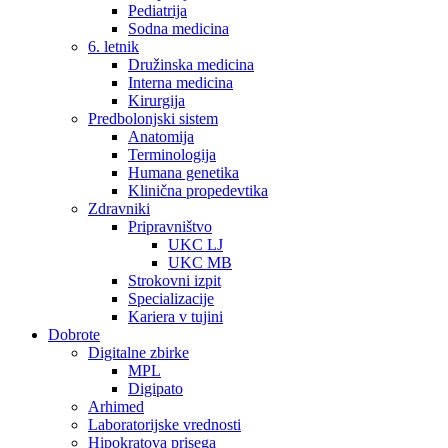
Pediatrija
Sodna medicina
6. letnik
Družinska medicina
Interna medicina
Kirurgija
Predbolonjski sistem
Anatomija
Terminologija
Humana genetika
Klinična propedevtika
Zdravniki
Pripravništvo
UKC LJ
UKC MB
Strokovni izpit
Specializacije
Kariera v tujini
Dobrote
Digitalne zbirke
MPL
Digipato
Arhimed
Laboratorijske vrednosti
Hipokratova prisega