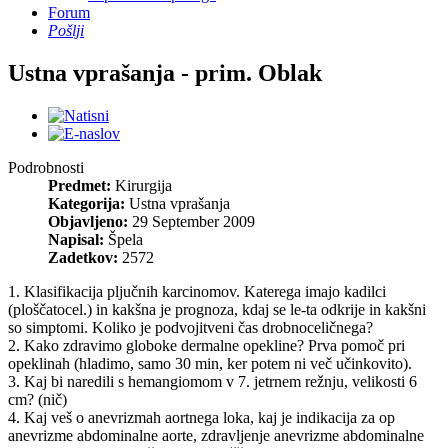
Forum
Pošlji
Ustna vprašanja - prim. Oblak
Podrobnosti
Predmet:
Kirurgija
Kategorija:
Ustna vprašanja
Objavljeno:
29 September 2009
Napisal:
Špela
Zadetkov:
2572
1. Klasifikacija pljučnih karcinomov. Katerega imajo kadilci
(ploščatocel.) in kakšna je prognoza, kdaj se le-ta odkrije in kakšni
so simptomi. Koliko je podvojitveni čas drobnoceličnega?
2. Kako zdravimo globoke dermalne opekline? Prva pomoč pri
opeklinah (hladimo, samo 30 min, ker potem ni več učinkovito).
3. Kaj bi naredili s hemangiomom v 7. jetrnem režnju, velikosti 6
cm? (nič)
4. Kaj veš o anevrizmah aortnega loka, kaj je indikacija za op
anevrizme abdominalne aorte, zdravljenje anevrizme abdominalne