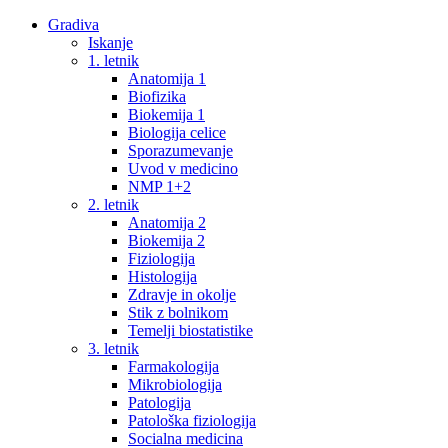
Gradiva
Iskanje
1. letnik
Anatomija 1
Biofizika
Biokemija 1
Biologija celice
Sporazumevanje
Uvod v medicino
NMP 1+2
2. letnik
Anatomija 2
Biokemija 2
Fiziologija
Histologija
Zdravje in okolje
Stik z bolnikom
Temelji biostatistike
3. letnik
Farmakologija
Mikrobiologija
Patologija
Patološka fiziologija
Socialna medicina