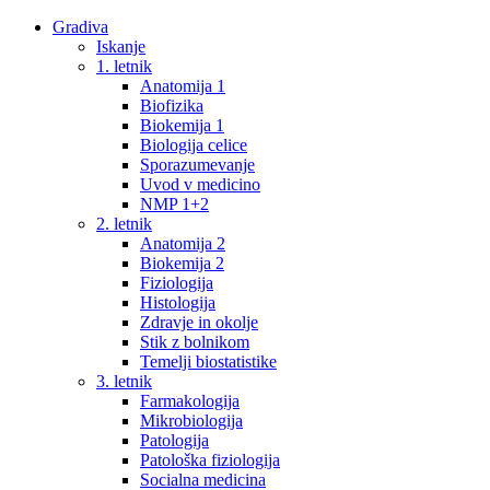
Gradiva
Iskanje
1. letnik
Anatomija 1
Biofizika
Biokemija 1
Biologija celice
Sporazumevanje
Uvod v medicino
NMP 1+2
2. letnik
Anatomija 2
Biokemija 2
Fiziologija
Histologija
Zdravje in okolje
Stik z bolnikom
Temelji biostatistike
3. letnik
Farmakologija
Mikrobiologija
Patologija
Patološka fiziologija
Socialna medicina