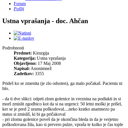
Forum
Pošlji
Ustna vprašanja - doc. Ahčan
Podrobnosti
Predmet:
Kirurgija
Kategorija:
Ustna vprašanja
Objavljeno:
17 Maj 2008
Napisal:
Anonimnež
Zadetkov:
3355
Prideš ko se zmenita (je zlo odsoten), ga malo počakaš. Pacienta ni
blo.
- da ti dve slikci: odprti zlom golenice in vreznina na podlakti in si
morš zmislit zgodbico kot da si na urgenci: 50 letni moški je prišel,
ker se je pred 2 urama poškodoval....neko kratko anamnezo pa
status si zmisliš, ki bi ga pričakoval
- pri zlomu golenice poveš da je okončina bleda in da je verjetno
poškodovana žila, kao si prevero pulze, vpraša te kolko je čas tople