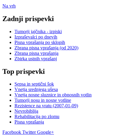
Na vrh
Zadnji prispevki
Tumorji jajčnika - izpiski
Izpraševalci po dnevih
Pisna vprašanja po sklopih
Zbrana pisna vprašanja (od 2020)
Zbrana pisna vprašanja
Zbirka ustnih vprašanj
Top prispevki
Sepsa in septični šok
Vnetja srednjega ušesa
Vnetja nosne sluznice in obnosnih votlin
Tumorji nosu in nosne votline
Rezistence na vratu (2007-01-09)
Nevrobiblija
Rehabilitacija po zlomu
Pisna vprašanja
Facebook
Twitter
Google+