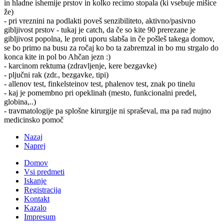
in hladne ishemije prstov in kolko recimo stopala (ki vsebuje mišice
že)
- pri vreznini na podlakti poveš senzibiliteto, aktivno/pasivno
gibljivost prstov - tukaj je catch, da če so kite 90 prerezane je
gibljivost popolna, le proti uporu slabša in če pošleš takega domov,
se bo primo na busu za ročaj ko bo ta zabremzal in bo mu strgalo do
konca kite in pol bo Ahčan jezn :)
- karcinom rektuma (zdravljenje, kere bezgavke)
- pljučni rak (zdr., bezgavke, tipi)
- allenov test, finkelsteinov test, phalenov test, znak po tinelu
- kaj je pomembno pri opeklinah (mesto, funkcionalni predel,
globina,..)
- travmatologije pa splošne kirurgije ni spraševal, ma pa rad nujno
medicinsko pomoč
Nazaj
Naprej
Domov
Vsi predmeti
Iskanje
Registracija
Kontakt
Kazalo
Impresum