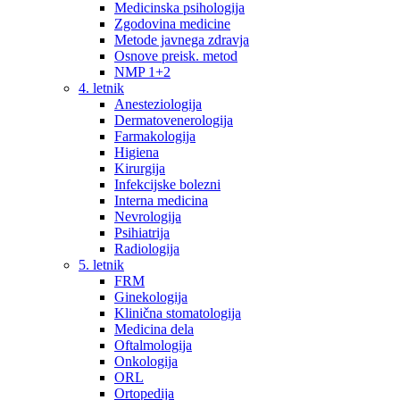
Medicinska psihologija
Zgodovina medicine
Metode javnega zdravja
Osnove preisk. metod
NMP 1+2
4. letnik
Anesteziologija
Dermatovenerologija
Farmakologija
Higiena
Kirurgija
Infekcijske bolezni
Interna medicina
Nevrologija
Psihiatrija
Radiologija
5. letnik
FRM
Ginekologija
Klinična stomatologija
Medicina dela
Oftalmologija
Onkologija
ORL
Ortopedija