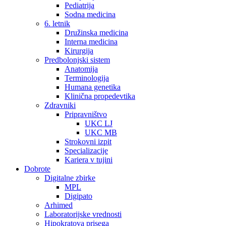
Pediatrija
Sodna medicina
6. letnik
Družinska medicina
Interna medicina
Kirurgija
Predbolonjski sistem
Anatomija
Terminologija
Humana genetika
Klinična propedevtika
Zdravniki
Pripravništvo
UKC LJ
UKC MB
Strokovni izpit
Specializacije
Kariera v tujini
Dobrote
Digitalne zbirke
MPL
Digipato
Arhimed
Laboratorijske vrednosti
Hipokratova prisega