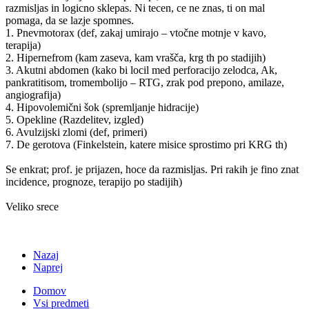
razmisljas in logicno sklepas. Ni tecen, ce ne znas, ti on mal
pomaga, da se lazje spomnes.
1. Pnevmotorax (def, zakaj umirajo – vtočne motnje v kavo,
terapija)
2. Hipernefrom (kam zaseva, kam vrašča, krg th po stadijih)
3. Akutni abdomen (kako bi locil med perforacijo zelodca, Ak,
pankratitisom, tromembolijo – RTG, zrak pod prepono, amilaze,
angiografija)
4. Hipovolemični šok (spremljanje hidracije)
5. Opekline (Razdelitev, izgled)
6. Avulzijski zlomi (def, primeri)
7. De gerotova (Finkelstein, katere misice sprostimo pri KRG th)
Se enkrat; prof. je prijazen, hoce da razmisljas. Pri rakih je fino znat
incidence, prognoze, terapijo po stadijih)
Veliko srece
Nazaj
Naprej
Domov
Vsi predmeti