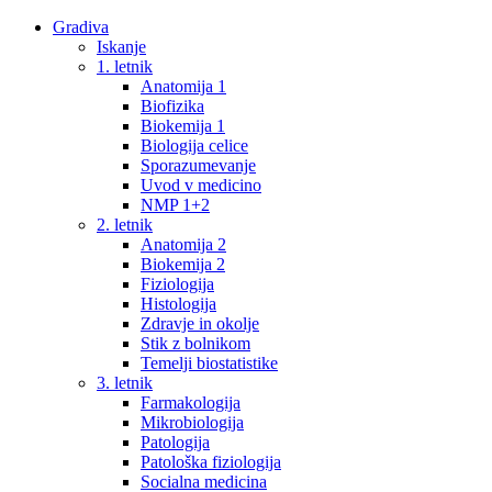
Gradiva
Iskanje
1. letnik
Anatomija 1
Biofizika
Biokemija 1
Biologija celice
Sporazumevanje
Uvod v medicino
NMP 1+2
2. letnik
Anatomija 2
Biokemija 2
Fiziologija
Histologija
Zdravje in okolje
Stik z bolnikom
Temelji biostatistike
3. letnik
Farmakologija
Mikrobiologija
Patologija
Patološka fiziologija
Socialna medicina