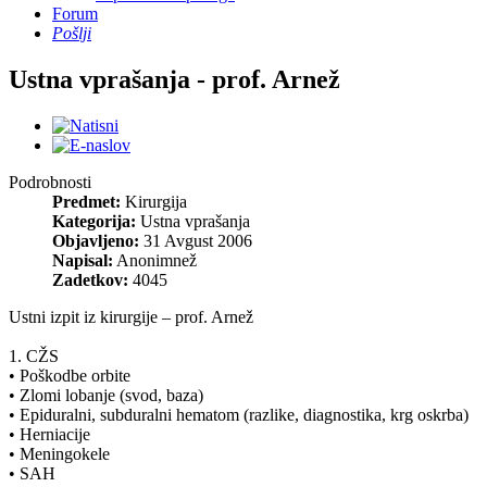
Forum
Pošlji
Ustna vprašanja - prof. Arnež
Podrobnosti
Predmet:
Kirurgija
Kategorija:
Ustna vprašanja
Objavljeno:
31 Avgust 2006
Napisal:
Anonimnež
Zadetkov:
4045
Ustni izpit iz kirurgije – prof. Arnež
1. CŽS
• Poškodbe orbite
• Zlomi lobanje (svod, baza)
• Epiduralni, subduralni hematom (razlike, diagnostika, krg oskrba)
• Herniacije
• Meningokele
• SAH