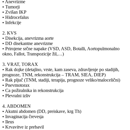
• Anevrizme
• Tumorji
• Zvišan IKP
• Hidrocefalus
• Infekcije
2. KVS
• Disekcija, anevrizma aorte
• DD disekantne anevrizme
• Prirojene srčne napake (VSD, ASD, Botalli, Aortopulmonalno
okno, Fallot, Transpozicije žil,…)
3. VRAT, TORAX
• Rak dojke (detajlno, vrste, kam zaseva, zdravljenje po stadijih,
prognoze, TNM, rekonstrukcija – TRAM, SIEA, DIEP)
• Rak pljuč (TNM, stadiji, terapija, prognoze veliko/malocelični)
• Pnevmotorax
• Ca požiralnika in rekonstrukcija
• Plevralni izliv
4. ABDOMEN
• Akutni abdomen (DD, preiskave, krg Th)
• Invaginacija črevesja
• Ileus
• Krvavitve iz prebavil