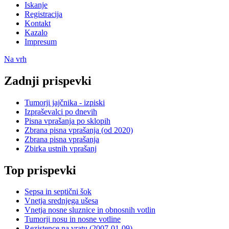
Iskanje
Registracija
Kontakt
Kazalo
Impresum
Na vrh
Zadnji prispevki
Tumorji jajčnika - izpiski
Izpraševalci po dnevih
Pisna vprašanja po sklopih
Zbrana pisna vprašanja (od 2020)
Zbrana pisna vprašanja
Zbirka ustnih vprašanj
Top prispevki
Sepsa in septični šok
Vnetja srednjega ušesa
Vnetja nosne sluznice in obnosnih votlin
Tumorji nosu in nosne votline
Rezistence na vratu (2007-01-09)