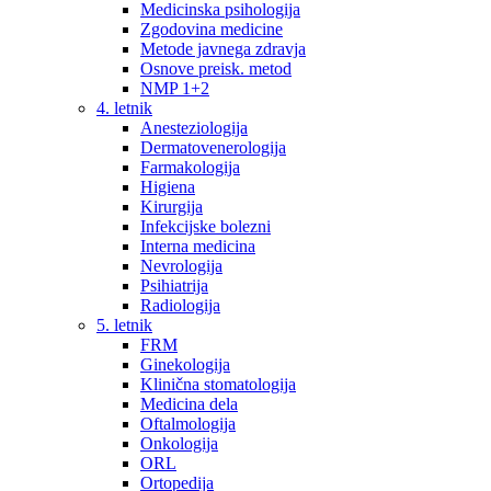
Medicinska psihologija
Zgodovina medicine
Metode javnega zdravja
Osnove preisk. metod
NMP 1+2
4. letnik
Anesteziologija
Dermatovenerologija
Farmakologija
Higiena
Kirurgija
Infekcijske bolezni
Interna medicina
Nevrologija
Psihiatrija
Radiologija
5. letnik
FRM
Ginekologija
Klinična stomatologija
Medicina dela
Oftalmologija
Onkologija
ORL
Ortopedija