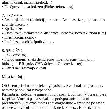
ulnarni kanal, radialni prehod…)
• De Querveinova bolezen (Finkelsteinov test)
7. TRAVMA
• Avulzijski zlomi (definicija, primeri – Benettov, iztrganje sartoriusa
iz criste iliace…)
• Epifiziolize
• Zlomi roke (metakarpale, dlančnice, Benetov, boxarski zlom in th)
• Klasifikacija zlomov
• Imobilizacija obskelpnih zlomov
8. SPLOŠNO
• Šok (vrste, th)
• Fluidoterapija (znaki dehidracije, hiperhidracije, monitoring
hidracije – RR, pulz, CVP, Schwan-Ganzov kateter)
• Kateri raki zasevajo v kosti
Moja izkušnja:
Ob 8 sem prisel na oddelek in ga poiskal. Rekel naj mal pocakam,
nato me je poklical v svojo sobo.
Pacienta ni. Zgledal je umirjen in prijazen. Dobil sem 7 vprasanj,vsa
iz spiska. Vmes ti pa da se kaksno podvprasanje, ki pa ni
prezahtevno. Obvezno moras znat diagnostiko – smiselno po fazah,
osnove zdravljenja – samo principi, ne kakih doz. Hoce da malo