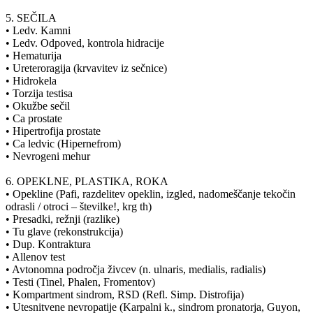
5. SEČILA
• Ledv. Kamni
• Ledv. Odpoved, kontrola hidracije
• Hematurija
• Ureteroragija (krvavitev iz sečnice)
• Hidrokela
• Torzija testisa
• Okužbe sečil
• Ca prostate
• Hipertrofija prostate
• Ca ledvic (Hipernefrom)
• Nevrogeni mehur
6. OPEKLNE, PLASTIKA, ROKA
• Opekline (Pafi, razdelitev opeklin, izgled, nadomeščanje tekočin
odrasli / otroci – številke!, krg th)
• Presadki, režnji (razlike)
• Tu glave (rekonstrukcija)
• Dup. Kontraktura
• Allenov test
• Avtonomna področja živcev (n. ulnaris, medialis, radialis)
• Testi (Tinel, Phalen, Fromentov)
• Kompartment sindrom, RSD (Refl. Simp. Distrofija)
• Utesnitvene nevropatije (Karpalni k., sindrom pronatorja, Guyon,