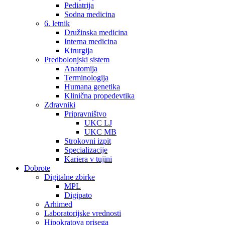
Pediatrija
Sodna medicina
6. letnik
Družinska medicina
Interna medicina
Kirurgija
Predbolonjski sistem
Anatomija
Terminologija
Humana genetika
Klinična propedevtika
Zdravniki
Pripravništvo
UKC LJ
UKC MB
Strokovni izpit
Specializacije
Kariera v tujini
Dobrote
Digitalne zbirke
MPL
Digipato
Arhimed
Laboratorijske vrednosti
Hipokratova prisega