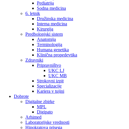
Pediatrija
Sodna medicina
6. letnik
Družinska medicina
Interna medicina
Kirurgija
Predbolonjski sistem
Anatomija
Terminologija
Humana genetika
Klinična propedevtika
Zdravniki
Pripravništvo
UKC LJ
UKC MB
Strokovni izpit
Specializacije
Kariera v tujini
Dobrote
Digitalne zbirke
MPL
Digipato
Arhimed
Laboratorijske vrednosti
Hipokratova prisega