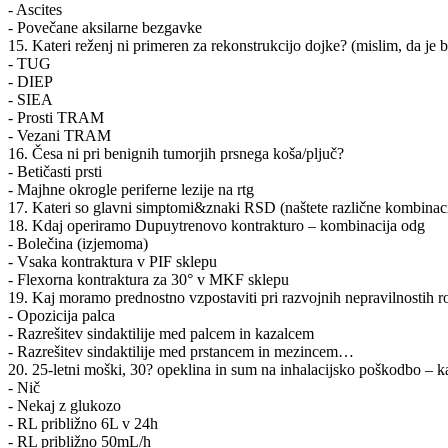
- Ascites
- Povečane aksilarne bezgavke
15. Kateri reženj ni primeren za rekonstrukcijo dojke? (mislim, da je 
- TUG
- DIEP
- SIEA
- Prosti TRAM
- Vezani TRAM
16. Česa ni pri benignih tumorjih prsnega koša/pljuč?
- Betičasti prsti
- Majhne okrogle periferne lezije na rtg
17. Kateri so glavni simptomi&znaki RSD (naštete različne kombinaci
18. Kdaj operiramo Dupuytrenovo kontrakturo – kombinacija odg
- Bolečina (izjemoma)
- Vsaka kontraktura v PIF sklepu
- Flexorna kontraktura za 30° v MKF sklepu
19. Kaj moramo prednostno vzpostaviti pri razvojnih nepravilnostih r
- Opozicija palca
- Razrešitev sindaktilije med palcem in kazalcem
- Razrešitev sindaktilije med prstancem in mezincem…
20. 25-letni moški, 30? opeklina in sum na inhalacijsko poškodbo – 
- Nič
- Nekaj z glukozo
- RL približno 6L v 24h
- RL približno 50mL/h