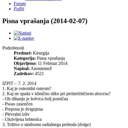
Forum
Pošlji
Pisna vprašanja (2014-02-07)
Podrobnosti
Predmet:
Kirurgija
Kategorija:
Pisna vprašanja
Objavljeno:
11 Februar 2014
Napisal:
Anonimnež
Zadetkov:
4521
IZPIT – 7. 2. 2014
1. Kaj je osteoidni osteom?
2. Kaj ne spada v klinično sliko pri perinefritičnem abscesu?
- Ob dihanju je ledvica bolj pomična
- Psoas zasenčen
- Prepona je dvignjena
- Plevralni izliv
- Ukrivljena hrbtenica
3. Trditve o sindromu radialnega prehoda (dolge)