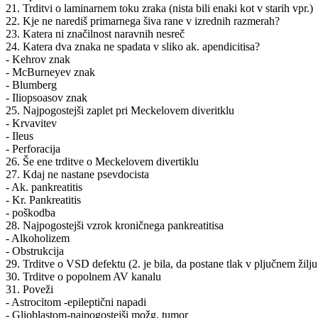
21. Trditvi o laminarnem toku zraka (nista bili enaki kot v starih vpr.)
22. Kje ne narediš primarnega šiva rane v izrednih razmerah?
23. Katera ni značilnost naravnih nesreč
24. Katera dva znaka ne spadata v sliko ak. apendicitisa?
- Kehrov znak
- McBurneyev znak
- Blumberg
- Iliopsoasov znak
25. Najpogostejši zaplet pri Meckelovem diveritklu
- Krvavitev
- Ileus
- Perforacija
26. Še ene trditve o Meckelovem divertiklu
27. Kdaj ne nastane psevdocista
- Ak. pankreatitis
- Kr. Pankreatitis
- poškodba
28. Najpogostejši vzrok kroničnega pankreatitisa
- Alkoholizem
- Obstrukcija
29. Trditve o VSD defektu (2. je bila, da postane tlak v pljučnem žilju 
30. Trditve o popolnem AV kanalu
31. Poveži
- Astrocitom ​​​​-epileptični napadi
- Glioblastom​​​​-najpogostejši možg. tumor