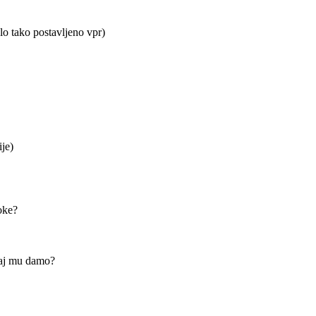
blo tako postavljeno vpr)
je)
oke?
kaj mu damo?