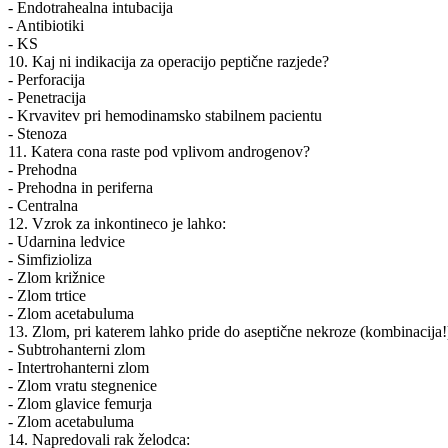
- Endotrahealna intubacija
- Antibiotiki
- KS
10. Kaj ni indikacija za operacijo peptične razjede?
- Perforacija
- Penetracija
- Krvavitev pri hemodinamsko stabilnem pacientu
- Stenoza
11. Katera cona raste pod vplivom androgenov?
- Prehodna
- Prehodna in periferna
- Centralna
12. Vzrok za inkontineco je lahko:
- Udarnina ledvice
- Simfizioliza
- Zlom križnice
- Zlom trtice
- Zlom acetabuluma
13. Zlom, pri katerem lahko pride do aseptične nekroze (kombinacija!
- Subtrohanterni zlom
- Intertrohanterni zlom
- Zlom vratu stegnenice
- Zlom glavice femurja
- Zlom acetabuluma
14. Napredovali rak želodca: