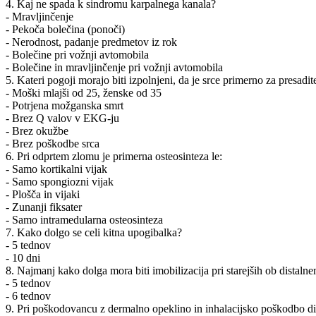
4. Kaj ne spada k sindromu karpalnega kanala?
- Mravljinčenje
- Pekoča bolečina (ponoči)
- Nerodnost, padanje predmetov iz rok
- Bolečine pri vožnji avtomobila
- Bolečine in mravljinčenje pri vožnji avtomobila
5. Kateri pogoji morajo biti izpolnjeni, da je srce primerno za presadit
- Moški mlajši od 25, ženske od 35
- Potrjena možganska smrt
- Brez Q valov v EKG-ju
- Brez okužbe
- Brez poškodbe srca
6. Pri odprtem zlomu je primerna osteosinteza le:
- Samo kortikalni vijak
- Samo spongiozni vijak
- Plošča in vijaki
- Zunanji fiksater
- Samo intramedularna osteosinteza
7. Kako dolgo se celi kitna upogibalka?
- 5 tednov
- 10 dni
8. Najmanj kako dolga mora biti imobilizacija pri starejših ob distal
- 5 tednov
- 6 tednov
9. Pri poškodovancu z dermalno opeklino in inhalacijsko poškodbo di