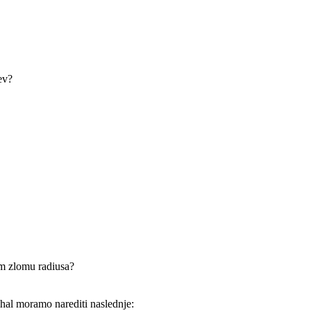
ev?
nem zlomu radiusa?
hal moramo narediti naslednje: