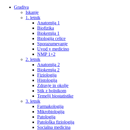
Gradiva
Iskanje
1. letnik
Anatomija 1
Biofizika
Biokemija 1
Biologija celice
Sporazumevanje
Uvod v medicino
NMP 1+2
2. letnik
Anatomija 2
Biokemija 2
Fiziologija
Histologija
Zdravje in okolje
Stik z bolnikom
Temelji biostatistike
3. letnik
Farmakologija
Mikrobiologija
Patologija
Patološka fiziologija
Socialna medicina