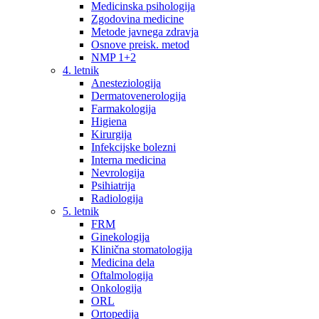
Medicinska psihologija
Zgodovina medicine
Metode javnega zdravja
Osnove preisk. metod
NMP 1+2
4. letnik
Anesteziologija
Dermatovenerologija
Farmakologija
Higiena
Kirurgija
Infekcijske bolezni
Interna medicina
Nevrologija
Psihiatrija
Radiologija
5. letnik
FRM
Ginekologija
Klinična stomatologija
Medicina dela
Oftalmologija
Onkologija
ORL
Ortopedija