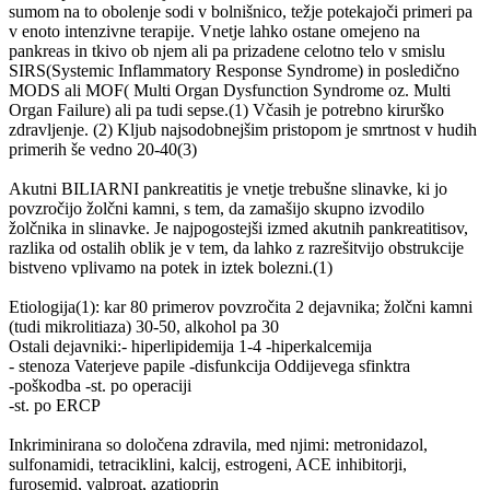
sumom na to obolenje sodi v bolnišnico, težje potekajoči primeri pa
v enoto intenzivne terapije. Vnetje lahko ostane omejeno na
pankreas in tkivo ob njem ali pa prizadene celotno telo v smislu
SIRS(Systemic Inflammatory Response Syndrome) in posledično
MODS ali MOF( Multi Organ Dysfunction Syndrome oz. Multi
Organ Failure) ali pa tudi sepse.(1) Včasih je potrebno kirurško
zdravljenje. (2) Kljub najsodobnejšim pristopom je smrtnost v hudih
primerih še vedno 20-40(3)
Akutni BILIARNI pankreatitis je vnetje trebušne slinavke, ki jo
povzročijo žolčni kamni, s tem, da zamašijo skupno izvodilo
žolčnika in slinavke. Je najpogostejši izmed akutnih pankreatitisov,
razlika od ostalih oblik je v tem, da lahko z razrešitvijo obstrukcije
bistveno vplivamo na potek in iztek bolezni.(1)
Etiologija(1): kar 80 primerov povzročita 2 dejavnika; žolčni kamni
(tudi mikrolitiaza) 30-50, alkohol pa 30
Ostali dejavniki:- hiperlipidemija 1-4 -hiperkalcemija
- stenoza Vaterjeve papile -disfunkcija Oddijevega sfinktra
-poškodba -st. po operaciji
-st. po ERCP
Inkriminirana so določena zdravila, med njimi: metronidazol,
sulfonamidi, tetraciklini, kalcij, estrogeni, ACE inhibitorji,
furosemid, valproat, azatioprin