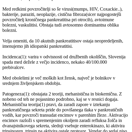
Med redkimi povzročitelji so še virusi(mumps, HIV, Coxackie..),
bakterije, paraziti, neoplazije, cistična fibroza(sicer najpogostejši
povzročitelj kroničnega pankreatitisa pri otrocih), avtoimune
bolezni, vaskulitisi. Obstaja tudi avtosomno dominantna oblika
bolezni.
Velja omeniti, da 10 akutnih pankreatitisov ostaja neopredeljenih,
imenujemo jih idiopatski pankreatitisi.
Incidenca(1): varira v odvisnosti od družbenih okoliščin, Slovenija
spada med dežele z večjo incidenco, nekako 40/100.000
prebivalcev.
Med obolelimi je več moških kot žensk, največ je bolnikov v
srednjem življenjskem obdobju.
Patogeneza(1): obstajata 2 teoriji, mehanistična in biokemična. Z
nobeno od teh ne pojasnimo podrobno, kaj se v resnici dogaja.
Mehanistična teorija(1) pravi, da zaradi zapore v iztekanju
pankreatičnega sekreta pride do povišanega tlaka v pankreatičnih
vodih, kar povzroči transudat encimov v parenhim žleze. Aktivacijo
encimov razloži s spremenjenim okoljem zaradi refluksa žolča in
dvanajstnikovega sekreta, slednji vsebuje enterokinazo, ki aktivira
tripsinogen, tripsin pa aktivira ostale proteaze. Vendar do sedaj niso