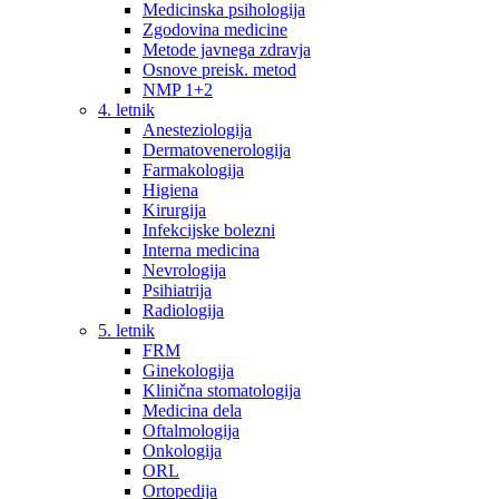
Medicinska psihologija
Zgodovina medicine
Metode javnega zdravja
Osnove preisk. metod
NMP 1+2
4. letnik
Anesteziologija
Dermatovenerologija
Farmakologija
Higiena
Kirurgija
Infekcijske bolezni
Interna medicina
Nevrologija
Psihiatrija
Radiologija
5. letnik
FRM
Ginekologija
Klinična stomatologija
Medicina dela
Oftalmologija
Onkologija
ORL
Ortopedija