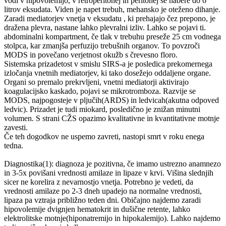
vodi v hipovolemijo, v retroperitonej in peritonej se nabere do 6
litrov eksudata. Viden je napet trebuh, mehansko je oteženo dihanje.
Zaradi mediatorjev vnetja v eksudatu , ki prehajajo čez prepono, je
dražena plevra, nastane lahko plevralni izliv. Lahko se pojavi ti.
abdominalni kompartment, če tlak v trebuhu preseže 25 cm vodnega
stolpca, kar zmanjša perfuzijo trebušnih organov. To povzroči
MODS in povečano verjetnost okužb s črevesno floro.
Sistemska prizadetost v smislu SIRS-a je posledica prekomernega
izločanja vnetnih mediatorjev, ki tako dosežejo oddaljene organe.
Organi so premalo prekrvljeni, vnetni mediatorji aktivirajo
koagulacijsko kaskado, pojavi se mikrotromboza. Razvije se
MODS, najpogosteje v pljučih(ARDS) in ledvicah(akutna odpoved
ledvic). Prizadet je tudi miokard, posledično je znižan minutni
volumen. S strani CŽS opazimo kvalitativne in kvantitativne motnje
zavesti.
Če teh dogodkov ne uspemo zavreti, nastopi smrt v roku enega
tedna.
Diagnostika(1): diagnoza je pozitivna, če imamo ustrezno anamnezo
in 3-5x povišani vrednosti amilaze in lipaze v krvi. Višina slednjih
sicer ne korelira z nevarnostjo vnetja. Potrebno je vedeti, da
vrednosti amilaze po 2-3 dneh upadejo na normalne vrednosti,
lipaza pa vztraja približno teden dni. Običajno najdemo zaradi
hipovolemije dvignjen hematokrit in dušične retente, lahko
elektrolitske motnje(hiponatremijo in hipokalemijo). Lahko najdemo