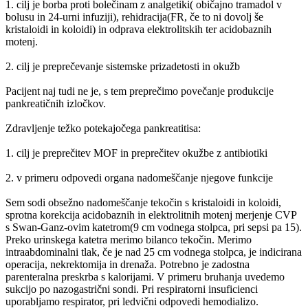
1. cilj je borba proti bolečinam z analgetiki( običajno tramadol v
bolusu in 24-urni infuziji), rehidracija(FR, če to ni dovolj še
kristaloidi in koloidi) in odprava elektrolitskih ter acidobaznih
motenj.
2. cilj je preprečevanje sistemske prizadetosti in okužb
Pacijent naj tudi ne je, s tem preprečimo povečanje produkcije
pankreatičnih izločkov.
Zdravljenje težko potekajočega pankreatitisa:
1. cilj je preprečitev MOF in preprečitev okužbe z antibiotiki
2. v primeru odpovedi organa nadomeščanje njegove funkcije
Sem sodi obsežno nadomeščanje tekočin s kristaloidi in koloidi,
sprotna korekcija acidobaznih in elektrolitnih motenj merjenje CVP
s Swan-Ganz-ovim katetrom(9 cm vodnega stolpca, pri sepsi pa 15).
Preko urinskega katetra merimo bilanco tekočin. Merimo
intraabdominalni tlak, če je nad 25 cm vodnega stolpca, je indicirana
operacija, nekrektomija in drenaža. Potrebno je zadostna
parenteralna preskrba s kalorijami. V primeru bruhanja uvedemo
sukcijo po nazogastrični sondi. Pri respiratorni insuficienci
uporabljamo respirator, pri ledvični odpovedi hemodializo.