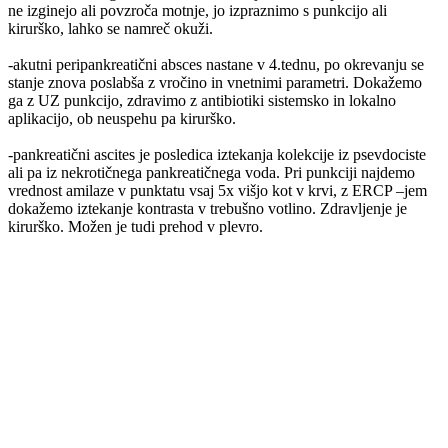
ne izginejo ali povzroča motnje, jo izpraznimo s punkcijo ali
kirurško, lahko se namreč okuži.
-akutni peripankreatični absces nastane v 4.tednu, po okrevanju se
stanje znova poslabša z vročino in vnetnimi parametri. Dokažemo
ga z UZ punkcijo, zdravimo z antibiotiki sistemsko in lokalno
aplikacijo, ob neuspehu pa kirurško.
-pankreatični ascites je posledica iztekanja kolekcije iz psevdociste
ali pa iz nekrotičnega pankreatičnega voda. Pri punkciji najdemo
vrednost amilaze v punktatu vsaj 5x višjo kot v krvi, z ERCP –jem
dokažemo iztekanje kontrasta v trebušno votlino. Zdravljenje je
kirurško. Možen je tudi prehod v plevro.