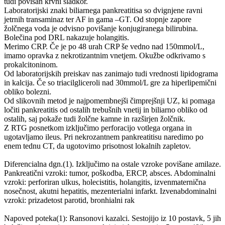
tudi povišan krvni sladkor.
Laboratorijski znaki biliarnega pankreatitisa so dvignjene ravni
jetrnih transaminaz ter AF in gama –GT. Od stopnje zapore
žolčnega voda je odvisno povišanje konjugiranega bilirubina.
Bolečina pod DRL nakazuje holangitis.
Merimo CRP. Če je po 48 urah CRP še vedno nad 150mmol/L,
imamo opravka z nekrotizantnim vnetjem. Okužbe odkrivamo s
prokalcitoninom.
Od laboratorijskih preiskav nas zanimajo tudi vrednosti lipidograma
in kalcija. Če so triacilgliceroli nad 30mmol/L gre za hiperlipemični
obliko bolezni.
Od slikovnih metod je najpomembnejši čimprejšnji UZ, ki pomaga
ločiti pankreatitis od ostalih trebušnih vnetij in biliarno obliko od
ostalih, saj pokaže tudi žolčne kamne in razširjen žolčnik.
Z RTG posnetkom izključimo perforacijo votlega organa in
ugotavljamo ileus. Pri nekrozantnem pankreatitisu naredimo po
enem tednu CT, da ugotovimo prisotnost lokalnih zapletov.
Diferencialna dgn.(1). Izključimo na ostale vzroke povišane amilaze.
Pankreatični vzroki: tumor, poškodba, ERCP, absces. Abdominalni
vzroki: perforiran ulkus, holecistitis, holangitis, izvenmaternična
nosečnost, akutni hepatitis, mezenterialni infarkt. Izvenabdominalni
vzroki: prizadetost parotid, bronhialni rak
Napoved poteka(1): Ransonovi kazalci. Sestojijo iz 10 postavk, 5 jih