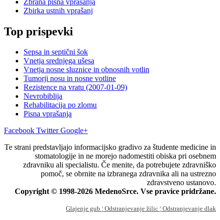
Zbrana pisna vprašanja
Zbirka ustnih vprašanj
Top prispevki
Sepsa in septični šok
Vnetja srednjega ušesa
Vnetja nosne sluznice in obnosnih votlin
Tumorji nosu in nosne votline
Rezistence na vratu (2007-01-09)
Nevrobiblija
Rehabilitacija po zlomu
Pisna vprašanja
Facebook
Twitter
Google+
Te strani predstavljajo informacijsko gradivo za študente medicine in
stomatologije in ne morejo nadomestiti obiska pri osebnem
zdravniku ali specialistu. Če menite, da potrebujete zdravniško
pomoč, se obrnite na izbranega zdravnika ali na ustrezno
zdravstveno ustanovo.
Copyright © 1998-2026 MedenoSrce. Vse pravice pridržane.
Glajenje gub
¦ Odstranjevanje žilic
¦ Odstranjevanje dlak