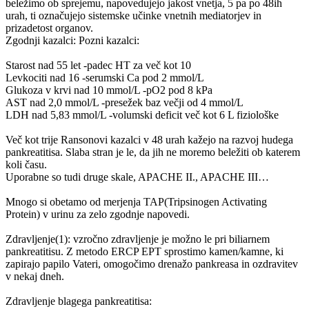
beležimo ob sprejemu, napovedujejo jakost vnetja, 5 pa po 48ih
urah, ti označujejo sistemske učinke vnetnih mediatorjev in
prizadetost organov.
Zgodnji kazalci: Pozni kazalci:
Starost nad 55 let -padec HT za več kot 10
Levkociti nad 16 -serumski Ca pod 2 mmol/L
Glukoza v krvi nad 10 mmol/L -pO2 pod 8 kPa
AST nad 2,0 mmol/L -presežek baz večji od 4 mmol/L
LDH nad 5,83 mmol/L -volumski deficit več kot 6 L fiziološke
Več kot trije Ransonovi kazalci v 48 urah kažejo na razvoj hudega
pankreatitisa. Slaba stran je le, da jih ne moremo beležiti ob katerem
koli času.
Uporabne so tudi druge skale, APACHE II., APACHE III…
Mnogo si obetamo od merjenja TAP(Tripsinogen Activating
Protein) v urinu za zelo zgodnje napovedi.
Zdravljenje(1): vzročno zdravljenje je možno le pri biliarnem
pankreatitisu. Z metodo ERCP EPT sprostimo kamen/kamne, ki
zapirajo papilo Vateri, omogočimo drenažo pankreasa in ozdravitev
v nekaj dneh.
Zdravljenje blagega pankreatitisa: