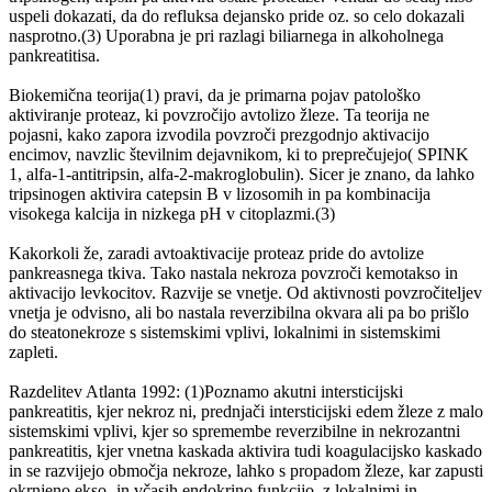
uspeli dokazati, da do refluksa dejansko pride oz. so celo dokazali
nasprotno.(3) Uporabna je pri razlagi biliarnega in alkoholnega
pankreatitisa.
Biokemična teorija(1) pravi, da je primarna pojav patološko
aktiviranje proteaz, ki povzročijo avtolizo žleze. Ta teorija ne
pojasni, kako zapora izvodila povzroči prezgodnjo aktivacijo
encimov, navzlic številnim dejavnikom, ki to preprečujejo( SPINK
1, alfa-1-antitripsin, alfa-2-makroglobulin). Sicer je znano, da lahko
tripsinogen aktivira catepsin B v lizosomih in pa kombinacija
visokega kalcija in nizkega pH v citoplazmi.(3)
Kakorkoli že, zaradi avtoaktivacije proteaz pride do avtolize
pankreasnega tkiva. Tako nastala nekroza povzroči kemotakso in
aktivacijo levkocitov. Razvije se vnetje. Od aktivnosti povzročiteljev
vnetja je odvisno, ali bo nastala reverzibilna okvara ali pa bo prišlo
do steatonekroze s sistemskimi vplivi, lokalnimi in sistemskimi
zapleti.
Razdelitev Atlanta 1992: (1)Poznamo akutni intersticijski
pankreatitis, kjer nekroz ni, prednjači intersticijski edem žleze z malo
sistemskimi vplivi, kjer so spremembe reverzibilne in nekrozantni
pankreatitis, kjer vnetna kaskada aktivira tudi koagulacijsko kaskado
in se razvijejo območja nekroze, lahko s propadom žleze, kar zapusti
okrnjeno ekso- in včasih endokrino funkcijo, z lokalnimi in