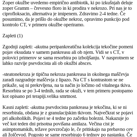
Zoper okužbe uvedemo empirično antibiotik, ki po izkušnjah deluje
zoper Gramm – črevesno floro in ki prodira v nekrozo. Pri nas je to
ciprofloksacin, alternativa je imipenem. Zdravimo 2-4 tedne. Če
posumimo, da je prišlo do okužbe nekroz, opravimo punkcijo pod
kontrolo CT, v primeru okužbe operiramo.
Zapleti (1)
Zgodnji zapleti: -akutna peripankreatična kolekcija tekočine pomeni
pojav eksudata v samem pankreasu ali ob njem. Vidi se s CT, v
polovici primerov se sama resorbira po izboljšanju. V nasprotnem se
lahko razvije psevdocista ali ob okužbi absces.
-steatonekroza je tipična nekroza pankreasa in okolnega maščevja
zaradi razgradnje maščevja z lipazo. Na CT s kontrastom se ne
prikaže, saj ni prekrvljena, na ta način jo ločimo od vitalnega tkiva.
Resorbira se po 3-4 tednih, rada se okuži, v tem primeru postopamo
kot opisano pri terapiji.velika smrtnost.
Kasni zapleti: -akutna psevdocista pankreasa je tekočina, ki se ni
resorbirala, obdana je z granulacijskim tkivom. Največkrat se pojavi
pri alkoholikih. Pojavi se 4 tedne po začetku bolezni. Nakazuje jo
več kot teden dni prisotna povišana amilaza. Večina cist je
asimptomatskih, težave povzročajo le, če pritiskajo na prebavno cev
ali žolčevod. Pogosto se same resorbirajo 6 tednov po nastanku. Če