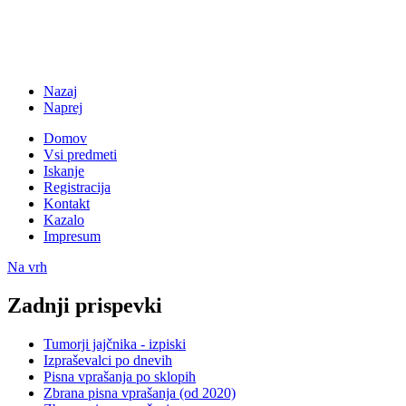
Nazaj
Naprej
Domov
Vsi predmeti
Iskanje
Registracija
Kontakt
Kazalo
Impresum
Na vrh
Zadnji prispevki
Tumorji jajčnika - izpiski
Izpraševalci po dnevih
Pisna vprašanja po sklopih
Zbrana pisna vprašanja (od 2020)