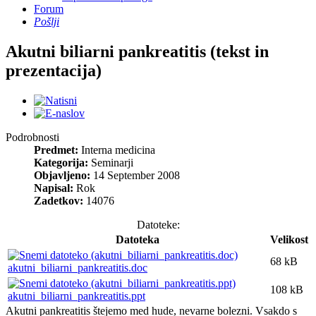
Forum
Pošlji
Akutni biliarni pankreatitis (tekst in
prezentacija)
Podrobnosti
Predmet:
Interna medicina
Kategorija:
Seminarji
Objavljeno:
14 September 2008
Napisal:
Rok
Zadetkov:
14076
Datoteke:
Datoteka
Velikost
68 kB
akutni_biliarni_pankreatitis.doc
108 kB
akutni_biliarni_pankreatitis.ppt
Akutni pankreatitis štejemo med hude, nevarne bolezni. Vsakdo s