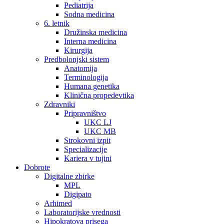
Pediatrija
Sodna medicina
6. letnik
Družinska medicina
Interna medicina
Kirurgija
Predbolonjski sistem
Anatomija
Terminologija
Humana genetika
Klinična propedevtika
Zdravniki
Pripravništvo
UKC LJ
UKC MB
Strokovni izpit
Specializacije
Kariera v tujini
Dobrote
Digitalne zbirke
MPL
Digipato
Arhimed
Laboratorijske vrednosti
Hipokratova prisega