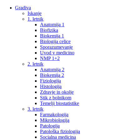
Gradiva
Iskanje
1. letnik
Anatomija 1
Biofizika
Biokemija 1
Biologija celice
Sporazumevanje
Uvod v medicino
NMP 1+2
2. letnik
Anatomija 2
Biokemija 2
Fiziologija
Histologija
Zdravje in okolje
Stik z bolnikom
Temelji biostatistike
3. letnik
Farmakologija
Mikrobiologija
Patologija
Patološka fiziologija
Socialna medicina