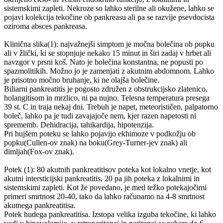
sistemskimi zapleti. Nekroze so lahko sterilne ali okužene, lahko se
pojavi kolekcija tekočine ob pankreasu ali pa se razvije psevdocista
oziroma absces pankreasa.
Klinična slika(1): najvažnejši simptom je močna bolečina ob popku
ali v žlički, ki se stopnjuje nekako 15 minut in širi zadaj v hrbet ali
navzgor v prsni koš. Nato je bolečina konstantna, ne popusti po
spazmolitikih. Možno jo je zamenjati z akutnim abdomnom. Lahko
je prisotno močno bruhanje, ki ne olajša bolečine.
Biliarni pankreatitis je pogosto združen z obstrukcijsko zlatenico,
holangitisom in mrzlico, ni pa nujno. Telesna temperatura presega
39 st. C in traja nekaj dni. Trebuh je napet, meteorističen, palpatorno
boleč, lahko pa je tudi zavajajoče nem, kjer razen napetosti ni
sprememb. Dehidracija, tahikardija, hipotenzija.
Pri hujšem poteku se lahko pojavijo ekhimoze v podkožju ob
popku(Cullen-ov znak) na boku(Grey-Turner-jev znak) ali
dimljah(Fox-ov znak).
Potek (1): 80 akutnih pankreatitisov poteka kot lokalno vnetje, kot
akutni intersticijski pankreatitis, 20 pa jih poteka z lokalnimi in
sistemskimi zapleti. Kot že povedano, je med težko potekajočimi
primeri smrtnost 20-40, tako da lahko računamo na 4-8 smrtnost
akutnega pankreatitisa.
Potek hudega pankreatitisa. Izstopa velika izguba tekočine, ki lahko