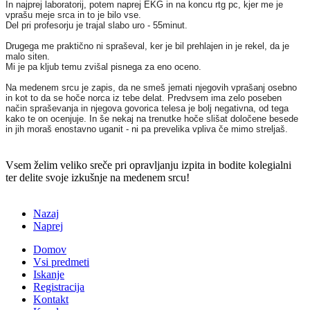
In najprej laboratorij, potem naprej EKG in na koncu rtg pc, kjer me je
vprašu meje srca in to je bilo vse.
Del pri profesorju je trajal slabo uro - 55minut.
Drugega me praktično ni spraševal, ker je bil prehlajen in je rekel, da je
malo siten.
Mi je pa kljub temu zvišal pisnega za eno oceno.
Na medenem srcu je zapis, da ne smeš jemati njegovih vprašanj osebno
in kot to da se hoče norca iz tebe delat. Predvsem ima zelo poseben
način spraševanja in njegova govorica telesa je bolj negativna, od tega
kako te on ocenjuje. In še nekaj na trenutke hoče slišat določene besede
in jih moraš enostavno uganit - ni pa prevelika vpliva če mimo streljaš.
Vsem želim veliko sreče pri opravljanju izpita in bodite kolegialni
ter delite svoje izkušnje na medenem srcu!
Nazaj
Naprej
Domov
Vsi predmeti
Iskanje
Registracija
Kontakt