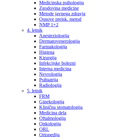
Medicinska psihologija
Zgodovina medicine
Metode javnega zdravja
Osnove preisk. metod
NMP 1+2
4. letnik
Anesteziologija
Dermatovenerologija
Farmakologija
Higiena
Kirurgija
Infekcijske bolezni
Interna medicina
Nevrologija
Psihiatrija
Radiologija
5. letnik
FRM
Ginekologija
Klinična stomatologija
Medicina dela
Oftalmologija
Onkologija
ORL
Ortopedija