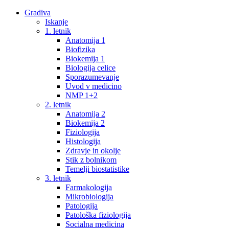
Gradiva
Iskanje
1. letnik
Anatomija 1
Biofizika
Biokemija 1
Biologija celice
Sporazumevanje
Uvod v medicino
NMP 1+2
2. letnik
Anatomija 2
Biokemija 2
Fiziologija
Histologija
Zdravje in okolje
Stik z bolnikom
Temelji biostatistike
3. letnik
Farmakologija
Mikrobiologija
Patologija
Patološka fiziologija
Socialna medicina