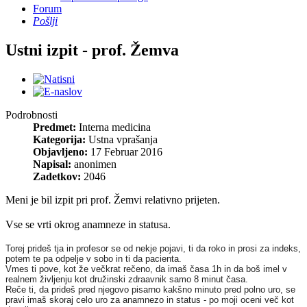
Forum
Pošlji
Ustni izpit - prof. Žemva
Podrobnosti
Predmet:
Interna medicina
Kategorija:
Ustna vprašanja
Objavljeno:
17 Februar 2016
Napisal:
anonimen
Zadetkov:
2046
Meni je bil izpit pri prof. Žemvi relativno prijeten.
Vse se vrti okrog anamneze in statusa.
Torej prideš tja in profesor se od nekje pojavi, ti da roko in prosi za indeks,
potem te pa odpelje v sobo in ti da pacienta.
Vmes ti pove, kot že večkrat rečeno, da imaš časa 1h in da boš imel v
realnem življenju kot družinski zdraavnik samo 8 minut časa.
Reče ti, da prideš pred njegovo pisarno kakšno minuto pred polno uro, se
pravi imaš skoraj celo uro za anamnezo in status - po moji oceni več kot