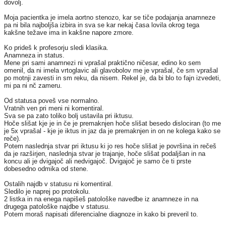
dovolj.
Moja pacientka je imela aortno stenozo, kar se tiče podajanja anamneze
pa ni bila najboljša izbira in sva se kar nekaj časa lovila okrog tega
kakšne težave ima in kakšne napore zmore.
Ko prideš k profesorju sledi klasika.
Anamneza in status.
Mene pri sami anamnezi ni vprašal praktično ničesar, edino ko sem
omenil, da ni imela vrtoglavic ali glavobolov me je vprašal, če sm vprašal
po motnji zavesti in sm reku, da nisem. Rekel je, da bi blo to fajn izvedeti,
mi pa ni nč zameru.
Od statusa poveš vse normalno.
Vratnih ven pri meni ni komentiral.
Sva se pa zato toliko bolj ustavila pri iktusu.
Hoče slišat kje je in če je premaknjen hoče slišat besedo dislociran (to me
je 5x vprašal - kje je iktus in jaz da je premaknjen in on ne kolega kako se
reče).
Potem naslednja stvar pri iktusu ki jo res hoče slišat je površina in rečeš
da je razširjen, naslednja stvar je trajanje, hoče slišat podaljšan in na
koncu ali je dvigajoč ali nedvigajoč. Dvigajoč je samo če ti prste
dobesedno odmika od stene.
Ostalih najdb v statusu ni komentiral.
Sledilo je naprej po protokolu.
2 listka in na enega napišeš patološke navedbe iz anamneze in na
drugega patološke najdbe v statusu.
Potem moraš napisati diferencialne diagnoze in kako bi preveril to.