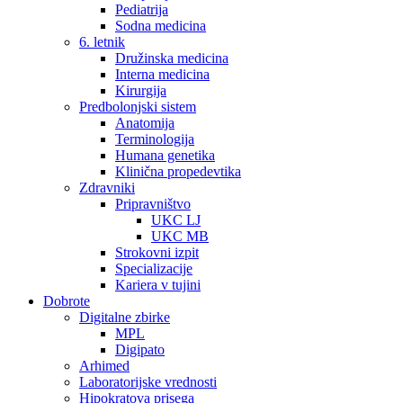
Pediatrija
Sodna medicina
6. letnik
Družinska medicina
Interna medicina
Kirurgija
Predbolonjski sistem
Anatomija
Terminologija
Humana genetika
Klinična propedevtika
Zdravniki
Pripravništvo
UKC LJ
UKC MB
Strokovni izpit
Specializacije
Kariera v tujini
Dobrote
Digitalne zbirke
MPL
Digipato
Arhimed
Laboratorijske vrednosti
Hipokratova prisega