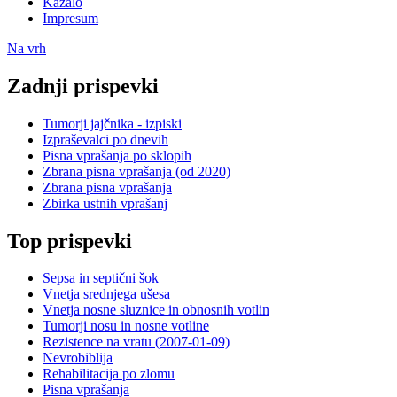
Kazalo
Impresum
Na vrh
Zadnji prispevki
Tumorji jajčnika - izpiski
Izpraševalci po dnevih
Pisna vprašanja po sklopih
Zbrana pisna vprašanja (od 2020)
Zbrana pisna vprašanja
Zbirka ustnih vprašanj
Top prispevki
Sepsa in septični šok
Vnetja srednjega ušesa
Vnetja nosne sluznice in obnosnih votlin
Tumorji nosu in nosne votline
Rezistence na vratu (2007-01-09)
Nevrobiblija
Rehabilitacija po zlomu
Pisna vprašanja