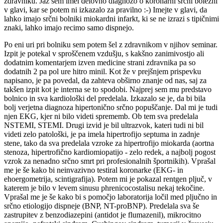
zdravniku. Jaz sem imel delovno diagnozo o koronarni srčni bolezni
v glavi, kar se potem ni izkazalo za pravilno :-) Imejte v glavi, da
lahko imajo srčni bolniki miokardni infarkt, ki se ne izrazi s tipičnimi
znaki, lahko imajo recimo samo dispnejo.
Po eni uri pri bolniku sem potem šel z zdravnikom v njihov seminar.
Izpit je potekal v sproščenem vzdušju, s kakšno zanimivostjo ali
dodatnim komentarjem izven medicine strani zdravnika pa so
dodatnih 2 pa pol ure hitro minil. Kot že v prejšnjem prispevku
napisano, je pa povedal, da zahteva obširno znanje od nas, saj za
takšen izpit kot je interna se to spodobi. Najprej sem mu predstavo
bolnico in sva kardiološki del predelala. Izkazalo se je, da bi bila
bolj verjetna diagnoza hipertonično srčno popuščanje. Dal mi je tudi
njen EKG, kjer ni bilo videti sprememb. Ob tem sva predelala
NSTEMI, STEMI. Drugi izvid je bil ultrazvok, kateri tudi ni bil
videti zelo patološki, je pa imela hipertrofijo septuma in zadnje
stene, tako da sva predelala vzroke za hipertrofijo miokarda (aortna
stenoza, hipertrofično kardiomiopatijo - zelo redek, a najbolj pogost
vzrok za nenadno srčno smrt pri profesionalnih športnikih). Vprašal
me je še kako bi neinvazivno testiral koronarke (EKG- in
ehoergometrija, scintigrafija). Potem mi je pokazal rentgen pljuč, v
katerem je bilo v levem sinusu phrenicocostalisu nekaj tekočine.
Vprašal me je še kako bi s pomočjo laboratorija ločil med pljučno in
srčno etiologijo dispneje (BNP, NT-proBNP). Predelala sva še
zastrupitev z benzodiazepini (antidot je flumazenil), mikrocitno