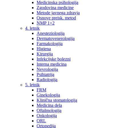
Medicinska psihologija
Zgodovina medicine
Metode javnega zdravja
Osnove preisk. metod
NMP 1+2
4. letnik
Anesteziologija
Dermatovenerologija
Farmakologija
Higiena
Kirurgija
Infekcijske bolezni
Interna medicina
Nevrologija
Psihiatrija
Radiologija
5. letnik
FRM
Ginekologija
Klinična stomatologija
Medicina dela
Oftalmologija
Onkologija
ORL
Ortopedija