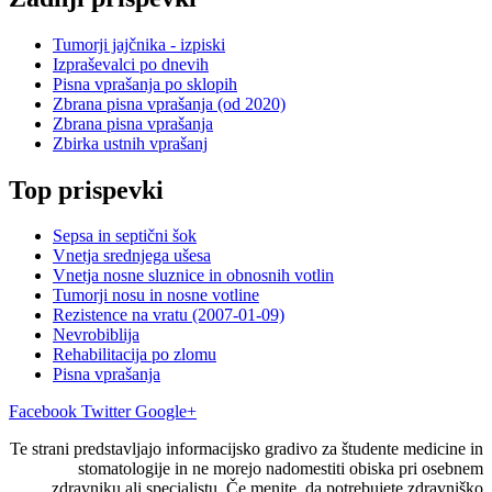
Tumorji jajčnika - izpiski
Izpraševalci po dnevih
Pisna vprašanja po sklopih
Zbrana pisna vprašanja (od 2020)
Zbrana pisna vprašanja
Zbirka ustnih vprašanj
Top prispevki
Sepsa in septični šok
Vnetja srednjega ušesa
Vnetja nosne sluznice in obnosnih votlin
Tumorji nosu in nosne votline
Rezistence na vratu (2007-01-09)
Nevrobiblija
Rehabilitacija po zlomu
Pisna vprašanja
Facebook
Twitter
Google+
Te strani predstavljajo informacijsko gradivo za študente medicine in
stomatologije in ne morejo nadomestiti obiska pri osebnem
zdravniku ali specialistu. Če menite, da potrebujete zdravniško