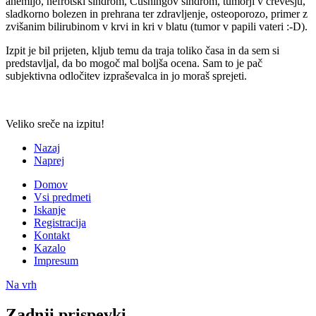
anemijo, nefrotski sindrom, Cushingov sindrom, tumorji v črevesju,
sladkorno bolezen in prehrana ter zdravljenje, osteoporozo, primer z
zvišanim bilirubinom v krvi in kri v blatu (tumor v papili vateri :-D).
Izpit je bil prijeten, kljub temu da traja toliko časa in da sem si
predstavljal, da bo mogoč mal boljša ocena. Sam to je pač
subjektivna odločitev izpraševalca in jo moraš sprejeti.
Veliko sreče na izpitu!
Nazaj
Naprej
Domov
Vsi predmeti
Iskanje
Registracija
Kontakt
Kazalo
Impresum
Na vrh
Zadnji prispevki