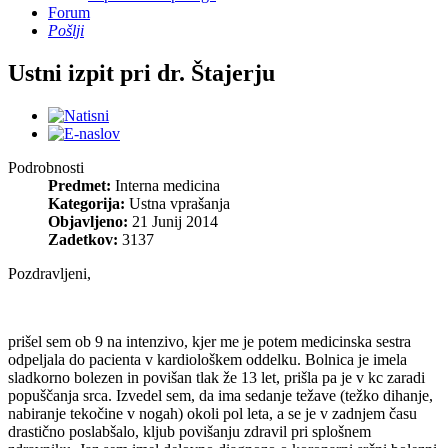
Forum
Pošlji
Ustni izpit pri dr. Štajerju
Podrobnosti
Predmet:
Interna medicina
Kategorija:
Ustna vprašanja
Objavljeno:
21 Junij 2014
Zadetkov:
3137
Pozdravljeni,
prišel sem ob 9 na intenzivo, kjer me je potem medicinska sestra
odpeljala do pacienta v kardiološkem oddelku. Bolnica je imela
sladkorno bolezen in povišan tlak že 13 let, prišla pa je v kc zaradi
popuščanja srca. Izvedel sem, da ima sedanje težave (težko dihanje,
nabiranje tekočine v nogah) okoli pol leta, a se je v zadnjem času
drastično poslabšalo, kljub povišanju zdravil pri splošnem