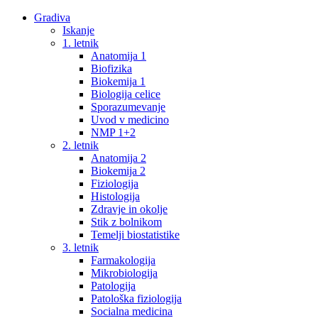
Gradiva
Iskanje
1. letnik
Anatomija 1
Biofizika
Biokemija 1
Biologija celice
Sporazumevanje
Uvod v medicino
NMP 1+2
2. letnik
Anatomija 2
Biokemija 2
Fiziologija
Histologija
Zdravje in okolje
Stik z bolnikom
Temelji biostatistike
3. letnik
Farmakologija
Mikrobiologija
Patologija
Patološka fiziologija
Socialna medicina