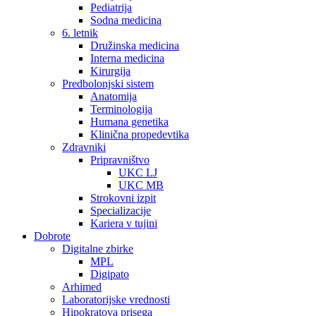
Pediatrija
Sodna medicina
6. letnik
Družinska medicina
Interna medicina
Kirurgija
Predbolonjski sistem
Anatomija
Terminologija
Humana genetika
Klinična propedevtika
Zdravniki
Pripravništvo
UKC LJ
UKC MB
Strokovni izpit
Specializacije
Kariera v tujini
Dobrote
Digitalne zbirke
MPL
Digipato
Arhimed
Laboratorijske vrednosti
Hipokratova prisega