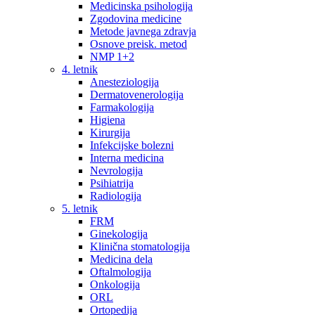
Medicinska psihologija
Zgodovina medicine
Metode javnega zdravja
Osnove preisk. metod
NMP 1+2
4. letnik
Anesteziologija
Dermatovenerologija
Farmakologija
Higiena
Kirurgija
Infekcijske bolezni
Interna medicina
Nevrologija
Psihiatrija
Radiologija
5. letnik
FRM
Ginekologija
Klinična stomatologija
Medicina dela
Oftalmologija
Onkologija
ORL
Ortopedija