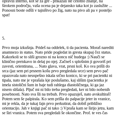
opravili interno, kot se za gre - prikazali ste celotno znanje, na
širokem področju, vaša ocena pa je dejansko taka kot jo zaslužite ...
Ponosni boste odšli v tajništvo po žig, nato na pivo ali pa v posteljo
spat!
5.
Prvo moja izkušnja. Prideš na oddelek, ti da pacienta. Moraš narediti
anamnezo in status. Nato pride pogledat in gresta skupaj čez status.
Kakorkoli se to sliši grozno ni na koncu nič hudega :) Nauči se
klinično preiskavo in delaj po njej. Začneš s splošnim ji govoriš pri
zavesti, orientirana, ... Nato glava, vrat, prsni koš. Ko sva prišli do
srca (jaz sem pri prsnem košu prvo pregledala srce) sem prvo pač
opazovala nato neuspešno iskala srčno konico, ki se pri pacientki ni
tipala, nato me je vprašala kje poslušamo, kaj slišim (pacientka je
imela sistolični šum in baje tudi rahlega diastoličnega, ki ga jaz
nisem slišala). Pljuč mi ni bilo treba pregledati, ker ni bilo nobenih
posebnosti. Nato sva šli na trebuh. Prvo opazuješ, nato avskultiraš!
Potem sem še palpirala. Ko sem prišla do palpacije jeter in vranice,
mi je rekla, da je tukaj fajn prvo perkutirat, da dobiš približno
orientacijo. Jah v knjigi pač ni tako :) Vpraša kam se širijo jetra, kam
se širi vranica. Potem sva pregledali še okončine. Prof. te ves čas