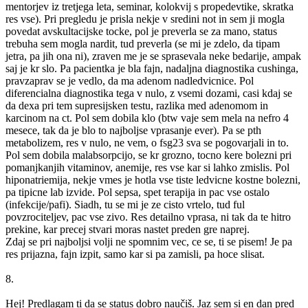
mentorjev iz tretjega leta, seminar, kolokvij s propedevtike, skratka
res vse). Pri pregledu je prisla nekje v sredini not in sem ji mogla
povedat avskultacijske tocke, pol je preverla se za mano, status
trebuha sem mogla nardit, tud preverla (se mi je zdelo, da tipam
jetra, pa jih ona ni), zraven me je se sprasevala neke bedarije, ampak
saj je kr slo. Pa pacientka je bla fajn, nadaljna diagnostika cushinga,
pravzaprav se je vedlo, da ma adenom nadledvicnice. Pol
diferencialna diagnostika tega v nulo, z vsemi dozami, casi kdaj se
da dexa pri tem supresijsken testu, razlika med adenomom in
karcinom na ct. Pol sem dobila klo (btw vaje sem mela na nefro 4
mesece, tak da je blo to najboljse vprasanje ever). Pa se pth
metabolizem, res v nulo, ne vem, o fsg23 sva se pogovarjali in to.
Pol sem dobila malabsorpcijo, se kr grozno, tocno kere bolezni pri
pomanjkanjih vitaminov, anemije, res vse kar si lahko zmislis. Pol
hiponatriemija, nekje vmes je hotla vse tiste ledvicne kostne bolezni,
pa tipicne lab izvide. Pol sepsa, spet terapija in pac vse ostalo
(infekcije/pafi). Siadh, tu se mi je ze cisto vrtelo, tud ful
povzrociteljev, pac vse zivo. Res detailno vprasa, ni tak da te hitro
prekine, kar precej stvari moras nastet preden gre naprej.
Zdaj se pri najboljsi volji ne spomnim vec, ce se, ti se pisem! Je pa
res prijazna, fajn izpit, samo kar si pa zamisli, pa hoce slisat.
8.
Hej! Predlagam ti da se status dobro naučiš. Jaz sem si en dan pred