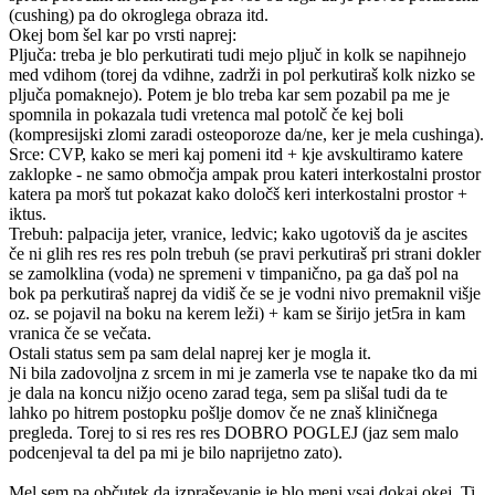
(cushing) pa do okroglega obraza itd.
Okej bom šel kar po vrsti naprej:
Pljuča: treba je blo perkutirati tudi mejo pljuč in kolk se napihnejo
med vdihom (torej da vdihne, zadrži in pol perkutiraš kolk nizko se
pljuča pomaknejo). Potem je blo treba kar sem pozabil pa me je
spomnila in pokazala tudi vretenca mal potolč če kej boli
(kompresijski zlomi zaradi osteoporoze da/ne, ker je mela cushinga).
Srce: CVP, kako se meri kaj pomeni itd + kje avskultiramo katere
zaklopke - ne samo območja ampak prou kateri interkostalni prostor
katera pa morš tut pokazat kako določš keri interkostalni prostor +
iktus.
Trebuh: palpacija jeter, vranice, ledvic; kako ugotoviš da je ascites
če ni glih res res res poln trebuh (se pravi perkutiraš pri strani dokler
se zamolklina (voda) ne spremeni v timpanično, pa ga daš pol na
bok pa perkutiraš naprej da vidiš če se je vodni nivo premaknil višje
oz. se pojavil na boku na kerem leži) + kam se širijo jet5ra in kam
vranica če se večata.
Ostali status sem pa sam delal naprej ker je mogla it.
Ni bila zadovoljna z srcem in mi je zamerla vse te napake tko da mi
je dala na koncu nižjo oceno zarad tega, sem pa slišal tudi da te
lahko po hitrem postopku pošlje domov če ne znaš kliničnega
pregleda. Torej to si res res res DOBRO POGLEJ (jaz sem malo
podcenjeval ta del pa mi je bilo naprijetno zato).
Mel sem pa občutek da izpraševanje je blo meni vsaj dokaj okej. Ti