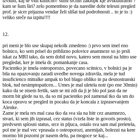
izvidih, kaj se vidi klinično? šumi srčnih zaklopk kje avskultiramo ?
kam se šum širi? zelo pomembno je da naredite dobr telesni pregled
prof. je sicer prijazna vendar želi slišat tud podrobnosti .. to je to :)
veliko sreče na izpitu!!!!
12.
pri meni je blo use skupaj nekolk zmedeno :) prvo sem imel eno
bolnico, ko sem prisel do priblizno polovice anamneze so jo prsli
iskat za MRI tako, da sem dobil novo, katero sem moral na hitro use
pregledat, ker je imela dr. pomankanje casa.
Pacientko je imela osteoporozo, povecano scitnico, v bolnici pa je
bila na opazovanju zaradi uvedbe novega zdravila, mela je tud
insuficienco mitralke ampak to bol blago obliko in pa desnostranski
blok, tud nesimptopaticen... Umes je mal uletela notr (po ene 30min)
kako da se nisem fertik, sam se mi zdi da ji je blo pol jasn da ne
morm bit glede na to, da so mi pacientko pol zamenal tko da sm do
koca opravu se pregled in pocaku da je koncala z izprasevanjem
Alenke.
Zame je mela res mal casa tko da sva sla na hitr cez anamnezo,
stvari, ki sem jih izprasal, cez status (vzela liste in govoris prosto),
predvsem splosni status, srce in pljuca, ostalo sva sam mal preletela,
pol me je mal vec vprasala o osteoporozi, anemijah, bolezni na kere
mormo bit pozorni pr nasem delu, pa mogoce se kaj...