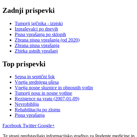
Zadnji prispevki
Tumorji jajčnika - izpiski
Izpraševalci po dnevih
Pisna vprašanja po sklopih
Zbrana pisna vprašanja (od 2020)
Zbrana pisna vprašanja
Zbirka ustnih vprašanj
Top prispevki
Sepsa in septični šok
Vnetja srednjega ušesa
Vnetja nosne sluznice in obnosnih votlin
Tumorji nosu in nosne votline
Rezistence na vratu (2007-01-09)
Nevrobiblija
Rehabilitacija po zlomu
Pisna vprašanja
Facebook
Twitter
Google+
Te strani predstavljajo informacijsko gradivo za študente medicine in