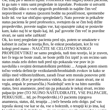
ki ga nato v miru sami pregledate in izprašate. Poskusite si ustvariti
čim boljšo sliko o vseh njegovih problemih in najdite čim več
nepravilnosti v statusu (pozorni bodite na poraščenost, spremembe
kože itd. vse kar običajno spregledate!). Nato poveste in prikažete
status pacienta še pred profesorico, svetujem da se čim bolj držite
propedevtike, poveste naglas vse, kaj opazujete zakaj se postavite
kam, kako naj bi se tipalo kaj, itd. pač govorite čim več in pravilne
stvari, ne sami sebe zafrknit!
Ok, ko torej pregledate pacienta pred njo, potem se umaknete v
kabinet in začne se teorija.Res, še enkrat poudarjam, kot že vsi
kolegi pred mano - NAUČITE SE CELOTNO KNJIGO
PROPEDEVTIKE! ne samo pregleda, tudi tisto teorijo, ki je zraven,
ker če tega ne boste znali, ne boste prišli čez izpit! js sm recimo sam
status znala zelo dobro tudi pred njo pokazala vse prav in jo
navdušila s svojimi dermatološkimi prebliski ... Ampak potem nisem
točno vedela definicije vezikularnih/bronhialnih zvokov in kako se
slišijo med vdihom/izdihom, zaradi česar sem morala ponovno priti
na ustni del. (Ker je profesorica videla, da sicer znam stvari, me ni
vrgla, ampak le prenaročila.) Naslednjič sem le na hitro naredila
status, brez anamneze, pred njo pa pokazala le nekaj stvari, recimo
palpacijo jeter (TO NUJNO NAŠTUDIRAJTE, VSE PALPACIJE,
PERKUSIJE... itd, po Propedevtiki.) O pacientu (njegova
anamneza, status, dd, terapija ...) teče beseda zelo dolgo. pač vas
izpraša skoraj vse kar se da, vse o boleznih, o terapiji ki jo ima, kaj