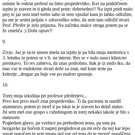
ustnim še enkrat prebral na hitro propedevtiko. Ker na praktičnem
izpitu je zraven in ti gleda pod prste; dobesedno!! Na izpit pridi malo
prej in jaz sem imel torbo sabo in sem vprašal kam jo lahko odložim,
pa me je sestra peljala v zdravniško sobo, da sem tam odložil stvari.
Prof. Pfeifer je zelo prijazna. Na začetku malce stroga potem pa se
že zmehča :) Dobr oprav!!
9.
Zivjo. Jaz je sicer nisem imela na izpitu je pa bila moja mentorica v
3. letniku in potem se v 6. na interni. Res se v nulo nauci klinicno
preiskavo. To res zahteva, da znas podrobno. Itak je iz endo tko, da
mas vse te endokrine stvari dobr za znat, tud ksne teste pa
kriterije...drugac pa baje vse po malem sprasuje.
10.
Torej moja izkušnja pri profesor pfeiferjevi...
Prvo kot prvo morš znat propedevtiko. Ti da pacienta in nardiš
anamnezo, potem jo morš it pa iskat in je zraven ko delaš status.
Jst sem mel eno gospo s cuhshingom in torej nekako takole je blo s
statusom:
Pogledam glavo, pa vezbice pa prehodnost nosu, pa usta pa
bezgavke pa hočem it naprej pregledovat pa mi reče da nej kar lepo
sproti poročam in sem mogu pol vse od tega da je preveč poraščena