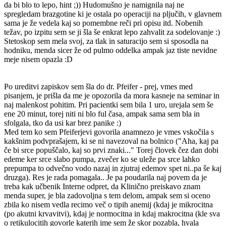
da bi blo to lepo, hint ;)) Hudomušno je namignila naj ne
spregledam brazgotine ki je ostala po operaciji na pljučih, v glavnem
sama je že vedela kaj so pomembne reči pri opisu itd. Nobenih
težav, po izpitu sem se ji šla še enkrat lepo zahvalit za sodelovanje :)
Stetoskop sem mela svoj, za tlak in saturacijo sem si sposodla na
hodniku, menda sicer že od pulmo oddelka ampak jaz tiste nevidne
meje nisem opazla :D
Po ureditvi zapiskov sem šla do dr. Pfeifer - prej, vmes med
pisanjem, je prišla da me je opozorila da mora kasneje na seminar in
naj malenkost pohitim. Pri pacientki sem bila 1 uro, urejala sem še
ene 20 minut, torej niti ni blo ful časa, ampak sama sem bla in
sfolgala, tko da usi kar brez panike :)
Med tem ko sem Pfeiferjevi govorila anamnezo je vmes vskočila s
kakšnim podvprašajem, ki se ni navezoval na bolnico ("Aha, kaj pa
če bi srce popuščalo, kaj so prvi znaki..." Torej človek čez dan dobi
edeme ker srce slabo pumpa, zvečer ko se uleže pa srce lahko
prepumpa to odvečno vodo nazaj in zjutraj edemov spet ni..pa še kaj
druzga). Res je rada pomagala.. Je pa poudarila naj povem da je
treba kak učbenik Interne odpret, da Klinično preiskavo znam
menda super, je bla zadovoljna s tem delom, ampak sem si oceno
zbila ko nisem vedla recimo več o tipih anemij (kdaj je mikrocitna
(po akutni krvavitvi), kdaj je normocitna in kdaj makrocitna (kle sva
o retikulocitih govorle katerih ime sem že skor pozabla, hvala