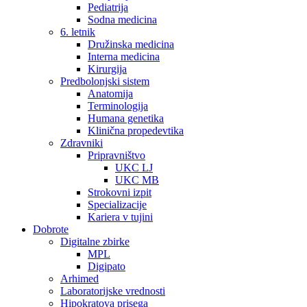
Pediatrija
Sodna medicina
6. letnik
Družinska medicina
Interna medicina
Kirurgija
Predbolonjski sistem
Anatomija
Terminologija
Humana genetika
Klinična propedevtika
Zdravniki
Pripravništvo
UKC LJ
UKC MB
Strokovni izpit
Specializacije
Kariera v tujini
Dobrote
Digitalne zbirke
MPL
Digipato
Arhimed
Laboratorijske vrednosti
Hipokratova prisega