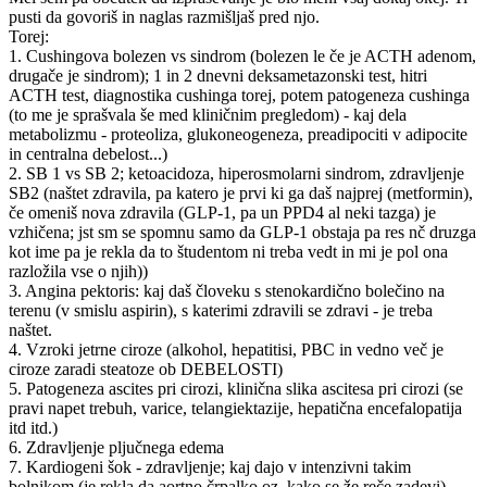
pusti da govoriš in naglas razmišljaš pred njo.
Torej:
1. Cushingova bolezen vs sindrom (bolezen le če je ACTH adenom,
drugače je sindrom); 1 in 2 dnevni deksametazonski test, hitri
ACTH test, diagnostika cushinga torej, potem patogeneza cushinga
(to me je sprašvala še med kliničnim pregledom) - kaj dela
metabolizmu - proteoliza, glukoneogeneza, preadipociti v adipocite
in centralna debelost...)
2. SB 1 vs SB 2; ketoacidoza, hiperosmolarni sindrom, zdravljenje
SB2 (naštet zdravila, pa katero je prvi ki ga daš najprej (metformin),
če omeniš nova zdravila (GLP-1, pa un PPD4 al neki tazga) je
vzhičena; jst sm se spomnu samo da GLP-1 obstaja pa res nč druzga
kot ime pa je rekla da to študentom ni treba vedt in mi je pol ona
razložila vse o njih))
3. Angina pektoris: kaj daš človeku s stenokardično bolečino na
terenu (v smislu aspirin), s katerimi zdravili se zdravi - je treba
naštet.
4. Vzroki jetrne ciroze (alkohol, hepatitisi, PBC in vedno več je
ciroze zaradi steatoze ob DEBELOSTI)
5. Patogeneza ascites pri cirozi, klinična slika ascitesa pri cirozi (se
pravi napet trebuh, varice, telangiektazije, hepatična encefalopatija
itd itd.)
6. Zdravljenje pljučnega edema
7. Kardiogeni šok - zdravljenje; kaj dajo v intenzivni takim
bolnikom (je rekla da aortno črpalko oz. kako se že reče zadevi)