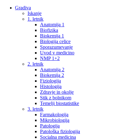
Gradiva
Iskanje
1. letnik
Anatomija 1
Biofizika
Biokemija 1
Biologija celice
Sporazumevanje
Uvod v medicino
NMP 1+2
2. letnik
Anatomija 2
Biokemija 2
Fiziologija
Histologija
Zdravje in okolje
Stik z bolnikom
Temelji biostatistike
3. letnik
Farmakologija
Mikrobiologija
Patologija
Patološka fiziologija
Socialna medicina