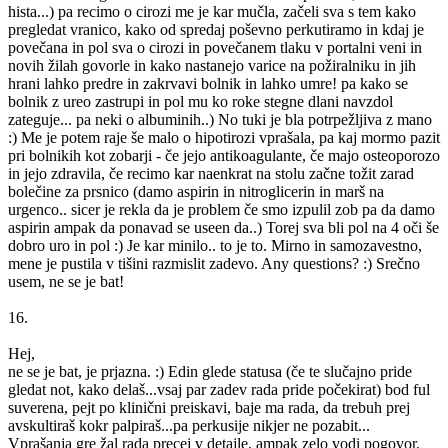
hista...) pa recimo o cirozi me je kar mučla, začeli sva s tem kako
pregledat vranico, kako od spredaj poševno perkutiramo in kdaj je
povečana in pol sva o cirozi in povečanem tlaku v portalni veni in
novih žilah govorle in kako nastanejo varice na požiralniku in jih
hrani lahko predre in zakrvavi bolnik in lahko umre! pa kako se
bolnik z ureo zastrupi in pol mu ko roke stegne dlani navzdol
zateguje... pa neki o albuminih..) No tuki je bla potrpežljiva z mano
:) Me je potem raje še malo o hipotirozi vprašala, pa kaj mormo pazit
pri bolnikih kot zobarji - če jejo antikoagulante, če majo osteoporozo
in jejo zdravila, če recimo kar naenkrat na stolu začne tožit zarad
bolečine za prsnico (damo aspirin in nitroglicerin in marš na
urgenco.. sicer je rekla da je problem če smo izpulil zob pa da damo
aspirin ampak da ponavad se useen da..) Torej sva bli pol na 4 oči še
dobro uro in pol :) Je kar minilo.. to je to. Mirno in samozavestno,
mene je pustila v tišini razmislit zadevo. Any questions? :) Srečno
usem, ne se je bat!
16.
Hej,
ne se je bat, je prjazna. :) Edin glede statusa (če te slučajno pride
gledat not, kako delaš...vsaj par zadev rada pride počekirat) bod ful
suverena, pejt po klinični preiskavi, baje ma rada, da trebuh prej
avskultiraš kokr palpiraš...pa perkusije nikjer ne pozabit...
Vprašanja gre žal rada precej v detajle, ampak zelo vodi pogovor.