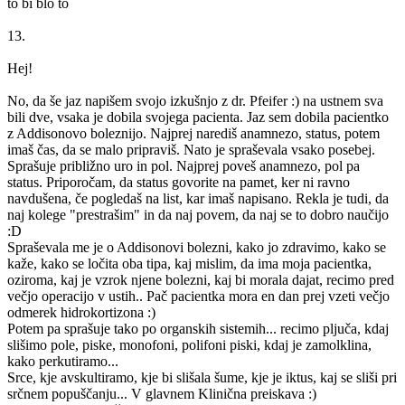
to bi blo to
13.
Hej!
No, da še jaz napišem svojo izkušnjo z dr. Pfeifer :) na ustnem sva
bili dve, vsaka je dobila svojega pacienta. Jaz sem dobila pacientko
z Addisonovo boleznijo. Najprej narediš anamnezo, status, potem
imaš čas, da se malo pripraviš. Nato je spraševala vsako posebej.
Sprašuje približno uro in pol. Najprej poveš anamnezo, pol pa
status. Priporočam, da status govorite na pamet, ker ni ravno
navdušena, če pogledaš na list, kar imaš napisano. Rekla je tudi, da
naj kolege "prestrašim" in da naj povem, da naj se to dobro naučijo
:D
Spraševala me je o Addisonovi bolezni, kako jo zdravimo, kako se
kaže, kako se ločita oba tipa, kaj mislim, da ima moja pacientka,
oziroma, kaj je vzrok njene bolezni, kaj bi morala dajat, recimo pred
večjo operacijo v ustih.. Pač pacientka mora en dan prej vzeti večjo
odmerek hidrokortizona :)
Potem pa sprašuje tako po organskih sistemih... recimo pljuča, kdaj
slišimo pole, piske, monofoni, polifoni piski, kdaj je zamolklina,
kako perkutiramo...
Srce, kje avskultiramo, kje bi slišala šume, kje je iktus, kaj se sliši pri
srčnem popuščanju... V glavnem Klinična preiskava :)