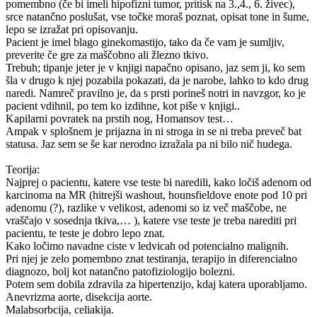
pomembno (če bi imeli hipofizni tumor, pritisk na 3.,4., 6. živec),
srce natančno poslušat, vse točke moraš poznat, opisat tone in šume,
lepo se izražat pri opisovanju.
Pacient je imel blago ginekomastijo, tako da če vam je sumljiv,
preverite če gre za maščobno ali žlezno tkivo.
Trebuh; tipanje jeter je v knjigi napačno opisano, jaz sem ji, ko sem
šla v drugo k njej pozabila pokazati, da je narobe, lahko to kdo drug
naredi. Namreč pravilno je, da s prsti porineš notri in navzgor, ko je
pacient vdihnil, po tem ko izdihne, kot piše v knjigi..
Kapilarni povratek na prstih nog, Homansov test…
Ampak v splošnem je prijazna in ni stroga in se ni treba preveč bat
statusa. Jaz sem se še kar nerodno izražala pa ni bilo nič hudega.
Teorija:
Najprej o pacientu, katere vse teste bi naredili, kako ločiš adenom od
karcinoma na MR (hitrejši washout, hounsfieldove enote pod 10 pri
adenomu (?), razlike v velikost, adenomi so iz več maščobe, ne
vraščajo v sosednja tkiva,… ), katere vse teste je treba narediti pri
pacientu, te teste je dobro lepo znat.
Kako ločimo navadne ciste v ledvicah od potencialno malignih.
Pri njej je zelo pomembno znat testiranja, terapijo in diferencialno
diagnozo, bolj kot natančno patofiziologijo bolezni.
Potem sem dobila zdravila za hipertenzijo, kdaj katera uporabljamo.
Anevrizma aorte, disekcija aorte.
Malabsorbcija, celiakija.