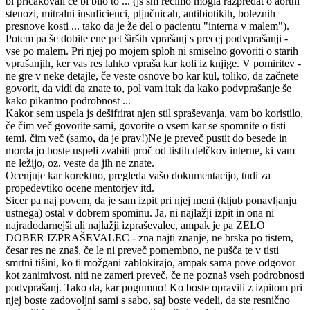
bi pričakovali če bi bilo to ... (js sm recimo mogla razpredat o aortni
stenozi, mitralni insuficienci, pljučnicah, antibiotikih, boleznih
presnove kosti ... tako da je že del o pacientu "interna v malem").
Potem pa še dobite ene pet širših vprašanj s precej podvprašanji -
vse po malem. Pri njej po mojem sploh ni smiselno govoriti o starih
vprašanjih, ker vas res lahko vpraša kar koli iz knjige. V pomiritev -
ne gre v neke detajle, če veste osnove bo kar kul, toliko, da začnete
govorit, da vidi da znate to, pol vam itak da kako podvprašanje še
kako pikantno podrobnost ...
Kakor sem uspela js dešifrirat njen stil spraševanja, vam bo koristilo,
če čim več govorite sami, govorite o vsem kar se spomnite o tisti
temi, čim več (samo, da je prav!)Ne je preveč pustit do besede in
morda jo boste uspeli zvabiti proč od tistih delčkov interne, ki vam
ne ležijo, oz. veste da jih ne znate.
Ocenjuje kar korektno, pregleda vašo dokumentacijo, tudi za
propedevtiko ocene mentorjev itd.
Sicer pa naj povem, da je sam izpit pri njej meni (kljub ponavljanju
ustnega) ostal v dobrem spominu. Ja, ni najlažji izpit in ona ni
najradodarnejši ali najlažji izpraševalec, ampak je pa ZELO
DOBER IZPRAŠEVALEC - zna najti znanje, ne brska po tistem,
česar res ne znaš, če le ni preveč pomembno, ne pušča te v tisti
smrtni tišini, ko ti možgani zablokirajo, ampak sama pove odgovor
kot zanimivost, niti ne zameri preveč, če ne poznaš vseh podrobnosti
podvprašanj. Tako da, kar pogumno! Ko boste opravili z izpitom pri
njej boste zadovoljni sami s sabo, saj boste vedeli, da ste resnično