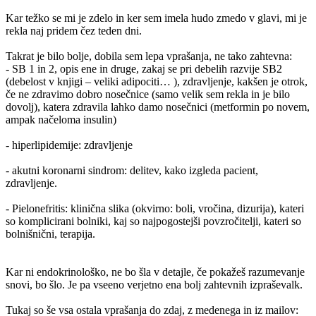
Kar težko se mi je zdelo in ker sem imela hudo zmedo v glavi, mi je
rekla naj pridem čez teden dni.
Takrat je bilo bolje, dobila sem lepa vprašanja, ne tako zahtevna:
- SB 1 in 2, opis ene in druge, zakaj se pri debelih razvije SB2
(debelost v knjigi – veliki adipociti… ), zdravljenje, kakšen je otrok,
če ne zdravimo dobro nosečnice (samo velik sem rekla in je bilo
dovolj), katera zdravila lahko damo nosečnici (metformin po novem,
ampak načeloma insulin)
- hiperlipidemije: zdravljenje
- akutni koronarni sindrom: delitev, kako izgleda pacient,
zdravljenje.
- Pielonefritis: klinična slika (okvirno: boli, vročina, dizurija), kateri
so komplicirani bolniki, kaj so najpogostejši povzročitelji, kateri so
bolnišnični, terapija.
Kar ni endokrinološko, ne bo šla v detajle, če pokažeš razumevanje
snovi, bo šlo. Je pa vseeno verjetno ena bolj zahtevnih izpraševalk.
Tukaj so še vsa ostala vprašanja do zdaj, z medenega in iz mailov: