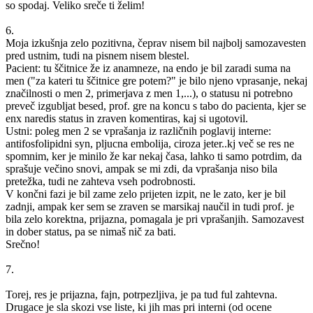
so spodaj. Veliko sreče ti želim!
6.
Moja izkušnja zelo pozitivna, čeprav nisem bil najbolj samozavesten
pred ustnim, tudi na pisnem nisem blestel.
Pacient: tu ščitnice že iz anamneze, na endo je bil zaradi suma na
men ("za kateri tu ščitnice gre potem?" je bilo njeno vprasanje, nekaj
značilnosti o men 2, primerjava z men 1,...), o statusu ni potrebno
preveč izgubljat besed, prof. gre na koncu s tabo do pacienta, kjer se
enx naredis status in zraven komentiras, kaj si ugotovil.
Ustni: poleg men 2 se vprašanja iz različnih poglavij interne:
antifosfolipidni syn, pljucna embolija, ciroza jeter..kj več se res ne
spomnim, ker je minilo že kar nekaj časa, lahko ti samo potrdim, da
sprašuje večino snovi, ampak se mi zdi, da vprašanja niso bila
pretežka, tudi ne zahteva vseh podrobnosti.
V končni fazi je bil zame zelo prijeten izpit, ne le zato, ker je bil
zadnji, ampak ker sem se zraven se marsikaj naučil in tudi prof. je
bila zelo korektna, prijazna, pomagala je pri vprašanjih. Samozavest
in dober status, pa se nimaš nič za bati.
Srečno!
7.
Torej, res je prijazna, fajn, potrpezljiva, je pa tud ful zahtevna.
Drugace je sla skozi vse liste, ki jih mas pri interni (od ocene