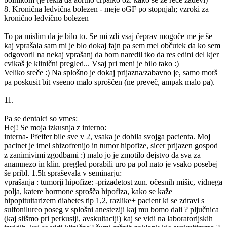
8. Kronična ledvična bolezen - meje oGF po stopnjah; vzroki za
kronično ledvično bolezen
To pa mislim da je bilo to. Se mi zdi vsaj čeprav mogoče me je še
kaj vprašala sam mi je blo dokaj fajn pa sem mel občutek da ko sem
odgovoril na nekaj vprašanj da bom naredil tko da res edini del kjer
cvikaš je klinični pregled... Vsaj pri meni je bilo tako :)
Veliko sreče :) Na splošno je dokaj prijazna/zabavno je, samo morš
pa poskusit bit vseeno malo sproščen (ne preveč, ampak malo pa).
11.
Pa se dentalci so vmes:
Hej! Se moja izkusnja z interno:
interna- Pfeifer bile sve v 2, vsaka je dobila svojga pacienta. Moj
pacinet je imel shizofrenijo in tumor hipofize, sicer prijazen gospod
z zanimivimi zgodbami :) malo jo je zmotilo dejstvo da sva za
anamnezo in klin. pregled porabili uro pa pol nato je vsako posebej
še pribl. 1.5h spraševala v seminarju:
vprašanja : tumorji hipofize: -prizadetost zun. očesnih mišic, vidnega
polja, katere hormone sprošča hipofiza, kako se kaže
hipopituitarizem diabetes tip 1,2, razlike+ pacient ki se zdravi s
sulfonilureo poseg v splošni anesteziji kaj mu bomo dali ? pljučnica
(kaj slišmo pri perkusiji, avskultaciji) kaj se vidi na laboratorijskih