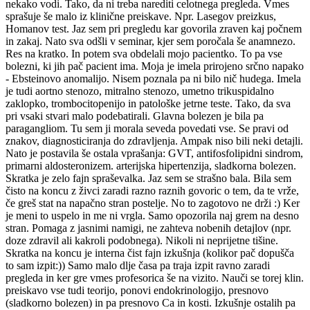
nekako vodi. Tako, da ni treba narediti celotnega pregleda. Vmes
sprašuje še malo iz klinične preiskave. Npr. Lasegov preizkus,
Homanov test. Jaz sem pri pregledu kar govorila zraven kaj počnem
in zakaj. Nato sva odšli v seminar, kjer sem poročala še anamnezo.
Res na kratko. In potem sva obdelali mojo pacientko. To pa vse
bolezni, ki jih pač pacient ima. Moja je imela prirojeno srčno napako
- Ebsteinovo anomalijo. Nisem poznala pa ni bilo nič hudega. Imela
je tudi aortno stenozo, mitralno stenozo, umetno trikuspidalno
zaklopko, trombocitopenijo in patološke jetrne teste. Tako, da sva
pri vsaki stvari malo podebatirali. Glavna bolezen je bila pa
paragangliom. Tu sem ji morala seveda povedati vse. Se pravi od
znakov, diagnosticiranja do zdravljenja. Ampak niso bili neki detajli.
Nato je postavila še ostala vprašanja: GVT, antifosfolipidni sindrom,
primarni aldosteronizem. arterijska hipertenzija, sladkorna bolezen.
Skratka je zelo fajn spraševalka. Jaz sem se strašno bala. Bila sem
čisto na koncu z živci zaradi razno raznih govoric o tem, da te vrže,
če greš stat na napačno stran postelje. No to zagotovo ne drži :) Ker
je meni to uspelo in me ni vrgla. Samo opozorila naj grem na desno
stran. Pomaga z jasnimi namigi, ne zahteva nobenih detajlov (npr.
doze zdravil ali kakroli podobnega). Nikoli ni neprijetne tišine.
Skratka na koncu je interna čist fajn izkušnja (kolikor pač dopušča
to sam izpit:)) Samo malo dlje časa pa traja izpit ravno zaradi
pregleda in ker gre vmes profesorica še na vizito. Nauči se torej klin.
preiskavo vse tudi teorijo, ponovi endokrinologijo, presnovo
(sladkorno bolezen) in pa presnovo Ca in kosti. Izkušnje ostalih pa