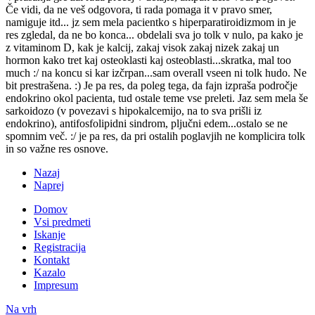
Če vidi, da ne veš odgovora, ti rada pomaga it v pravo smer,
namiguje itd... jz sem mela pacientko s hiperparatiroidizmom in je
res zgledal, da ne bo konca... obdelali sva jo tolk v nulo, pa kako je
z vitaminom D, kak je kalcij, zakaj visok zakaj nizek zakaj un
hormon kako tret kaj osteoklasti kaj osteoblasti...skratka, mal too
much :/ na koncu si kar izčrpan...sam overall vseen ni tolk hudo. Ne
bit prestrašena. :) Je pa res, da poleg tega, da fajn izpraša področje
endokrino okol pacienta, tud ostale teme vse preleti. Jaz sem mela še
sarkoidozo (v povezavi s hipokalcemijo, na to sva prišli iz
endokrino), antifosfolipidni sindrom, pljučni edem...ostalo se ne
spomnim več. :/ je pa res, da pri ostalih poglavjih ne komplicira tolk
in so važne res osnove.
Nazaj
Naprej
Domov
Vsi predmeti
Iskanje
Registracija
Kontakt
Kazalo
Impresum
Na vrh