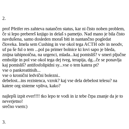
2.
prof Pfeifer res zahteva natančen status, kar ni čisto noben problem,
če si lepo prebereš knjigo in delaš s pametjo. Nad mano je bila čisto
navdušena, samo dosleden moraš biti in nantančno pogledat
človeka. Imela sem Cushing in vse okol tega ACTH odv in neodv,
uf pa še ful o tem ...pol pa primer bolnice ki lovi sapo je bleda,
znijna tahipnoična, na urgenci, mlada...kaj pomisliš? v smeri pljučne
embolije in pol vse okol tega dej tveg, terapija, dg...če se ponavlja
kaj pomisliš? antifosfolipidni sy...vse o tem katera pt?
vse o pankreatitisih...
vse o kronični ledvični bolezni..
debelost...ins rezistenca, vzrok? kaj vse dela debelost telesu? na
katere org sisteme vpliva, kako?
najlepši izpit ever!!!! tko lepo te vodi in iz tebe črpa znanje da je to
neverjetno!
srečno vsem:)
3.