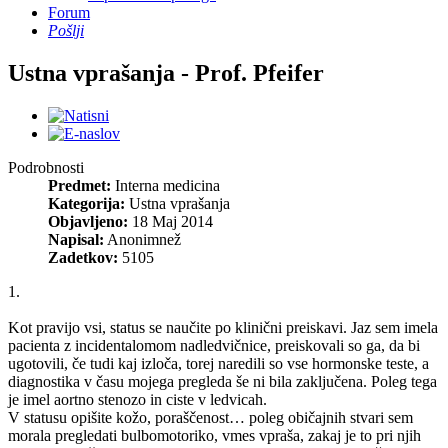
Forum
Pošlji
Ustna vprašanja - Prof. Pfeifer
Podrobnosti
Predmet:
Interna medicina
Kategorija:
Ustna vprašanja
Objavljeno:
18 Maj 2014
Napisal:
Anonimnež
Zadetkov:
5105
1.
Kot pravijo vsi, status se naučite po klinični preiskavi. Jaz sem imela
pacienta z incidentalomom nadledvičnice, preiskovali so ga, da bi
ugotovili, če tudi kaj izloča, torej naredili so vse hormonske teste, a
diagnostika v času mojega pregleda še ni bila zaključena. Poleg tega
je imel aortno stenozo in ciste v ledvicah.
V statusu opišite kožo, poraščenost… poleg običajnih stvari sem
morala pregledati bulbomotoriko, vmes vpraša, zakaj je to pri njih