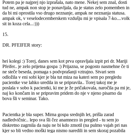
Potem pa je najprej njo izprašala, nato mene. Nekej sem znal, dosti
tud ne, ampak non stop je ponavljala, da je status zelo pomemben in
da bi mi oprostila vso drugo neznanje, ampak ne neznanja statusa.
ampak ok, v veselodecemberskem vzdušju mi je vpisala 7-ko....volk
sit in koza cela...:)))
15.
DR. PFEIFER story:
hei kolegi :) Torej, danes sem kot prva opravljala izpit pri dr. Mariji
Pfeifer.. je zelo prijetna gospa :) Prijazna, se pogosto nasmehne če ti
ne steče beseda, pomaga s podvprašanji vztrajno. Stvari sem
odložila v eni sobi kjer je bla tut miza na kateri sem po pregledu
pacientke vse lahko uredila in se pripravila.. Torej takoj me je
poslala v sobo k pacientki, ki me je že pričakovala, naročila pa mi je,
naj ko končam in se pripravim pridem do nje v njeno pisarno da
bova šli v seminar. Tako.
Pacientka je bla super. Mirna gospa srednjih let, prišla zarad
nadledvičnic.. lepo sva šli čez anamnezo in pregled - tu sem jo
diskretno zagrnila da naju ne bi kdo zmotil (na pulmo vajah pri nas
kjer so bli vedno moški tega nismo naredili in sem skoraj pozabila