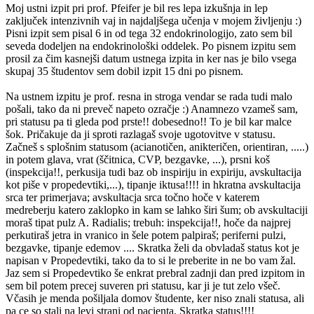
Moj ustni izpit pri prof. Pfeifer je bil res lepa izkušnja in lep
zaključek intenzivnih vaj in najdaljšega učenja v mojem življenju :)
Pisni izpit sem pisal 6 in od tega 32 endokrinologijo, zato sem bil
seveda dodeljen na endokrinološki oddelek. Po pisnem izpitu sem
prosil za čim kasnejši datum ustnega izpita in ker nas je bilo vsega
skupaj 35 študentov sem dobil izpit 15 dni po pisnem.
Na ustnem izpitu je prof. resna in stroga vendar se rada tudi malo
pošali, tako da ni preveč napeto ozračje :) Anamnezo vzameš sam,
pri statusu pa ti gleda pod prste!! dobesedno!! To je bil kar malce
šok. Pričakuje da ji sproti razlagaš svoje ugotovitve v statusu.
Začneš s splošnim statusom (acianotičen, anikteričen, orientiran, .....)
in potem glava, vrat (ščitnica, CVP, bezgavke, ...), prsni koš
(inspekcija!!, perkusija tudi baz ob inspiriju in expiriju, avskultacija
kot piše v propedevtiki,...), tipanje iktusa!!!! in hkratna avskultacija
srca ter primerjava; avskultacja srca točno hoče v katerem
medreberju katero zaklopko in kam se lahko širi šum; ob avskultaciji
moraš tipat pulz A. Radialis; trebuh: inspekcija!!, hoče da najprej
perkutiraš jetra in vranico in šele potem palpiraš; periferni pulzi,
bezgavke, tipanje edemov .... Skratka želi da obvladaš status kot je
napisan v Propedevtiki, tako da to si le preberite in ne bo vam žal.
Jaz sem si Propedevtiko še enkrat prebral zadnji dan pred izpitom in
sem bil potem precej suveren pri statusu, kar ji je tut zelo všeč.
Včasih je menda pošiljala domov študente, ker niso znali statusa, ali
pa ce so stali na levi strani od pacienta. Skratka status!!!!