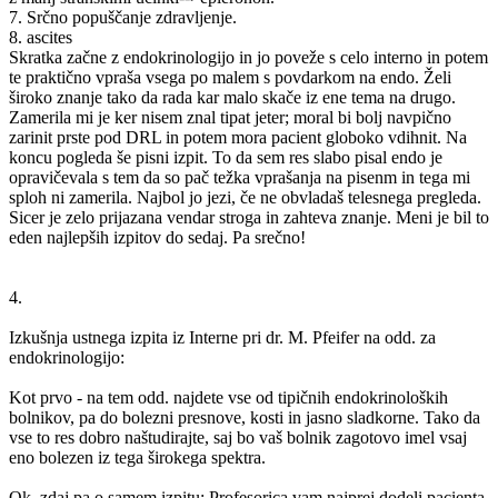
7. Srčno popuščanje zdravljenje.
8. ascites
Skratka začne z endokrinologijo in jo poveže s celo interno in potem
te praktično vpraša vsega po malem s povdarkom na endo. Želi
široko znanje tako da rada kar malo skače iz ene tema na drugo.
Zamerila mi je ker nisem znal tipat jeter; moral bi bolj navpično
zarinit prste pod DRL in potem mora pacient globoko vdihnit. Na
koncu pogleda še pisni izpit. To da sem res slabo pisal endo je
opravičevala s tem da so pač težka vprašanja na pisenm in tega mi
sploh ni zamerila. Najbol jo jezi, če ne obvladaš telesnega pregleda.
Sicer je zelo prijazana vendar stroga in zahteva znanje. Meni je bil to
eden najlepših izpitov do sedaj. Pa srečno!
4.
Izkušnja ustnega izpita iz Interne pri dr. M. Pfeifer na odd. za
endokrinologijo:
Kot prvo - na tem odd. najdete vse od tipičnih endokrinoloških
bolnikov, pa do bolezni presnove, kosti in jasno sladkorne. Tako da
vse to res dobro naštudirajte, saj bo vaš bolnik zagotovo imel vsaj
eno bolezen iz tega širokega spektra.
Ok, zdaj pa o samem izpitu: Profesorica vam najprej dodeli pacienta,