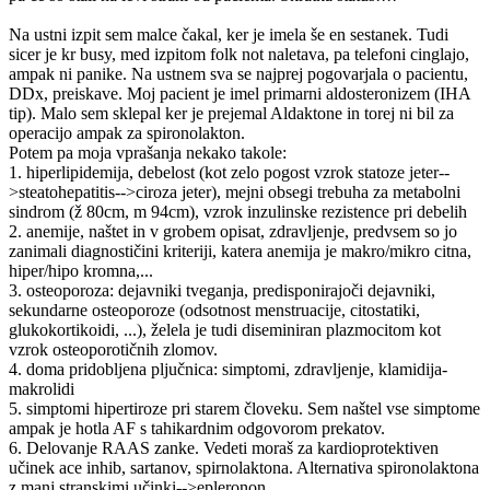
Na ustni izpit sem malce čakal, ker je imela še en sestanek. Tudi
sicer je kr busy, med izpitom folk not naletava, pa telefoni cinglajo,
ampak ni panike. Na ustnem sva se najprej pogovarjala o pacientu,
DDx, preiskave. Moj pacient je imel primarni aldosteronizem (IHA
tip). Malo sem sklepal ker je prejemal Aldaktone in torej ni bil za
operacijo ampak za spironolakton.
Potem pa moja vprašanja nekako takole:
1. hiperlipidemija, debelost (kot zelo pogost vzrok statoze jeter--
>steatohepatitis-->ciroza jeter), mejni obsegi trebuha za metabolni
sindrom (ž 80cm, m 94cm), vzrok inzulinske rezistence pri debelih
2. anemije, naštet in v grobem opisat, zdravljenje, predvsem so jo
zanimali diagnostičini kriteriji, katera anemija je makro/mikro citna,
hiper/hipo kromna,...
3. osteoporoza: dejavniki tveganja, predisponirajoči dejavniki,
sekundarne osteoporoze (odsotnost menstruacije, citostatiki,
glukokortikoidi, ...), želela je tudi diseminiran plazmocitom kot
vzrok osteoporotičnih zlomov.
4. doma pridobljena pljučnica: simptomi, zdravljenje, klamidija-
makrolidi
5. simptomi hipertiroze pri starem človeku. Sem naštel vse simptome
ampak je hotla AF s tahikardnim odgovorom prekatov.
6. Delovanje RAAS zanke. Vedeti moraš za kardioprotektiven
učinek ace inhib, sartanov, spirnolaktona. Alternativa spironolaktona
z manj stranskimi učinki-->epleronon.