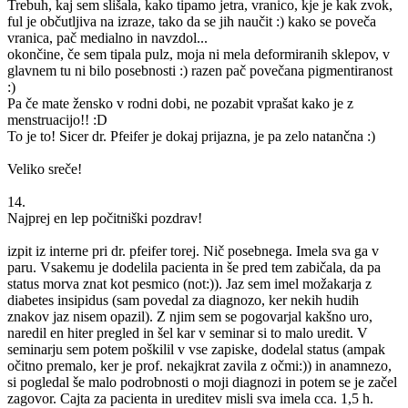
Trebuh, kaj sem slišala, kako tipamo jetra, vranico, kje je kak zvok,
ful je občutljiva na izraze, tako da se jih naučit :) kako se poveča
vranica, pač medialno in navzdol...
okončine, če sem tipala pulz, moja ni mela deformiranih sklepov, v
glavnem tu ni bilo posebnosti :) razen pač povečana pigmentiranost
:)
Pa če mate žensko v rodni dobi, ne pozabit vprašat kako je z
menstruacijo!! :D
To je to! Sicer dr. Pfeifer je dokaj prijazna, je pa zelo natančna :)
Veliko sreče!
14.
Najprej en lep počitniški pozdrav!
izpit iz interne pri dr. pfeifer torej. Nič posebnega. Imela sva ga v
paru. Vsakemu je dodelila pacienta in še pred tem zabičala, da pa
status morva znat kot pesmico (not:)). Jaz sem imel možakarja z
diabetes insipidus (sam povedal za diagnozo, ker nekih hudih
znakov jaz nisem opazil). Z njim sem se pogovarjal kakšno uro,
naredil en hiter pregled in šel kar v seminar si to malo uredit. V
seminarju sem potem poškilil v vse zapiske, dodelal status (ampak
očitno premalo, ker je prof. nekajkrat zavila z očmi:)) in anamnezo,
si pogledal še malo podrobnosti o moji diagnozi in potem se je začel
zagovor. Cajta za pacienta in ureditev misli sva imela cca. 1,5 h.