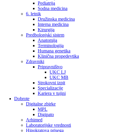
Pediatrija
Sodna medicina
6. letnik
Družinska medicina
Interna medicina
Kirurgija
Predbolonjski sistem
Anatomija
Terminologija
Humana genetika
Klinična propedevtika
Zdravniki
Pripravništvo
UKC LJ
UKC MB
Strokovni izpit
Specializacije
Kariera v tujini
Dobrote
Digitalne zbirke
MPL
Digipato
Arhimed
Laboratorijske vrednosti
Hipokratova prisega