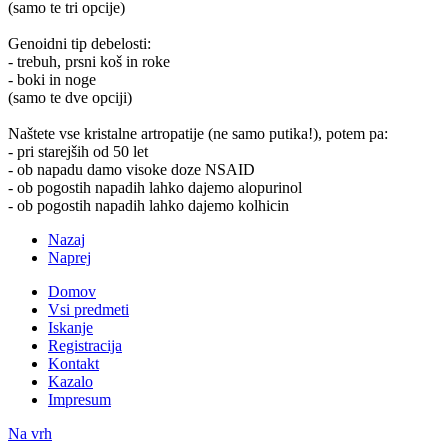
(samo te tri opcije)
Genoidni tip debelosti:
- trebuh, prsni koš in roke
- boki in noge
(samo te dve opciji)
Naštete vse kristalne artropatije (ne samo putika!), potem pa:
- pri starejših od 50 let
- ob napadu damo visoke doze NSAID
- ob pogostih napadih lahko dajemo alopurinol
- ob pogostih napadih lahko dajemo kolhicin
Nazaj
Naprej
Domov
Vsi predmeti
Iskanje
Registracija
Kontakt
Kazalo
Impresum
Na vrh