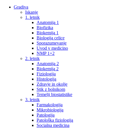
Gradiva
Iskanje
1. letnik
Anatomija 1
Biofizika
Biokemija 1
Biologija celice
Sporazumevanje
Uvod v medicino
NMP 1+2
2. letnik
Anatomija 2
Biokemija 2
Fiziologija
Histologija
Zdravje in okolje
Stik z bolnikom
Temelji biostatistike
3. letnik
Farmakologija
Mikrobiologija
Patologija
Patološka fiziologija
Socialna medicina