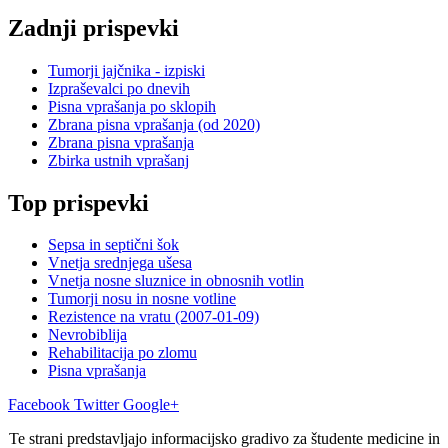
Zadnji prispevki
Tumorji jajčnika - izpiski
Izpraševalci po dnevih
Pisna vprašanja po sklopih
Zbrana pisna vprašanja (od 2020)
Zbrana pisna vprašanja
Zbirka ustnih vprašanj
Top prispevki
Sepsa in septični šok
Vnetja srednjega ušesa
Vnetja nosne sluznice in obnosnih votlin
Tumorji nosu in nosne votline
Rezistence na vratu (2007-01-09)
Nevrobiblija
Rehabilitacija po zlomu
Pisna vprašanja
Facebook
Twitter
Google+
Te strani predstavljajo informacijsko gradivo za študente medicine in