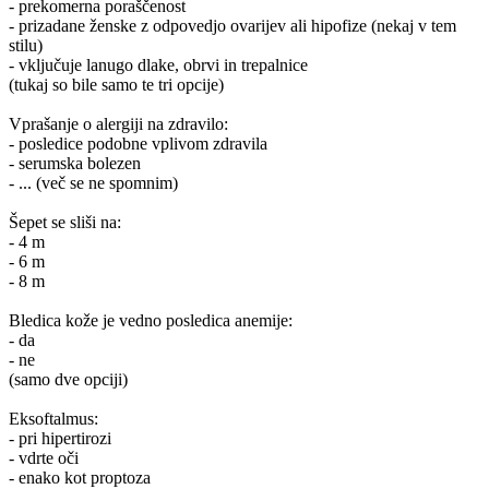
- prekomerna poraščenost
- prizadane ženske z odpovedjo ovarijev ali hipofize (nekaj v tem
stilu)
- vključuje lanugo dlake, obrvi in trepalnice
(tukaj so bile samo te tri opcije)
Vprašanje o alergiji na zdravilo:
- posledice podobne vplivom zdravila
- serumska bolezen
- ... (več se ne spomnim)
Šepet se sliši na:
- 4 m
- 6 m
- 8 m
Bledica kože je vedno posledica anemije:
- da
- ne
(samo dve opciji)
Eksoftalmus:
- pri hipertirozi
- vdrte oči
- enako kot proptoza