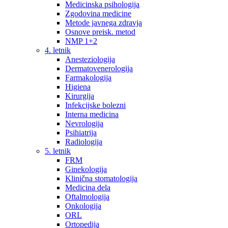
Medicinska psihologija
Zgodovina medicine
Metode javnega zdravja
Osnove preisk. metod
NMP 1+2
4. letnik
Anesteziologija
Dermatovenerologija
Farmakologija
Higiena
Kirurgija
Infekcijske bolezni
Interna medicina
Nevrologija
Psihiatrija
Radiologija
5. letnik
FRM
Ginekologija
Klinična stomatologija
Medicina dela
Oftalmologija
Onkologija
ORL
Ortopedija