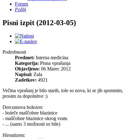
Forum
Pošlji
Pisni izpit (2012-03-05)
Podrobnosti
Predmet:
Interna medicina
Kategorija:
Pisna vprašanja
Objavljeno:
06 Marec 2012
Napisal:
Zala
Zadetkov:
4921
Večina vprašanj je bilo starih, tole so nova, ki se jih spomnim,
prosim za dopolnitve :)
Dercumova bolezen:
- boleče maščobne blazinice
- maščobne blazinice okrog vratu
- ... (samo 3 možnosti so bile)
Hirsutizem: