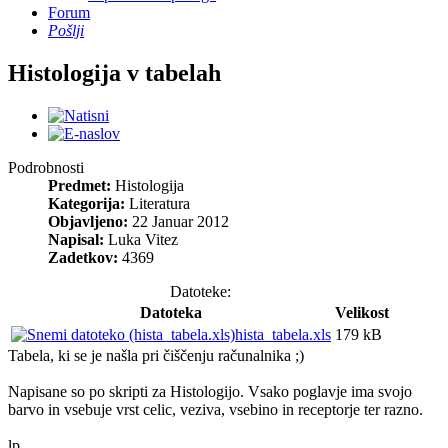
Forum
Pošlji
Histologija v tabelah
Podrobnosti
Predmet:
Histologija
Kategorija:
Literatura
Objavljeno:
22 Januar 2012
Napisal:
Luka Vitez
Zadetkov:
4369
Datoteke:
Datoteka
Velikost
hista_tabela.xls
179 kB
Tabela, ki se je našla pri čiščenju računalnika ;)
Napisane so po skripti za Histologijo. Vsako poglavje ima svojo
barvo in vsebuje vrst celic, veziva, vsebino in receptorje ter razno.
lp