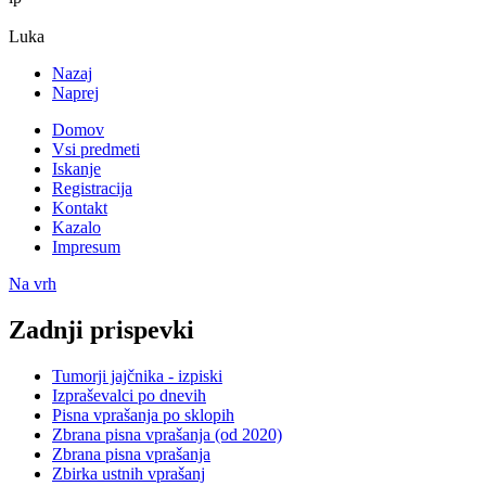
Luka
Nazaj
Naprej
Domov
Vsi predmeti
Iskanje
Registracija
Kontakt
Kazalo
Impresum
Na vrh
Zadnji prispevki
Tumorji jajčnika - izpiski
Izpraševalci po dnevih
Pisna vprašanja po sklopih
Zbrana pisna vprašanja (od 2020)
Zbrana pisna vprašanja
Zbirka ustnih vprašanj