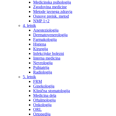
Medicinska psihologija
Zgodovina medicine
Metode javnega zdravja
Osnove preisk. metod
NMP 1+2
4. letnik
Anesteziologija
Dermatovenerologija
Farmakologija
Higiena
Kirurgija
Infekcijske bolezni
Interna medicina
Nevrologija
Psihiatrija
Radiologija
5. letnik
FRM
Ginekologija
Klinična stomatologija
Medicina dela
Oftalmologija
Onkologija
ORL
Ortopedija