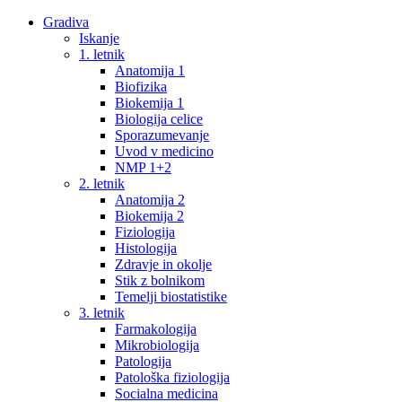
Gradiva
Iskanje
1. letnik
Anatomija 1
Biofizika
Biokemija 1
Biologija celice
Sporazumevanje
Uvod v medicino
NMP 1+2
2. letnik
Anatomija 2
Biokemija 2
Fiziologija
Histologija
Zdravje in okolje
Stik z bolnikom
Temelji biostatistike
3. letnik
Farmakologija
Mikrobiologija
Patologija
Patološka fiziologija
Socialna medicina