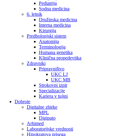
Pediatrija
Sodna medicina
6. letnik
Družinska medicina
Interna medicina
Kirurgija
Predbolonjski sistem
Anatomija
Terminologija
Humana genetika
Klinična propedevtika
Zdravniki
Pripravništvo
UKC LJ
UKC MB
Strokovni izpit
Specializacije
Kariera v tujini
Dobrote
Digitalne zbirke
MPL
Digipato
Arhimed
Laboratorijske vrednosti
Hipokratova prisega