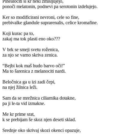
Pinealociti si kr neki zmišljujejo,
ponoči melatonin, podnevi pa serotonin izdelujejo.
Ker so modificirani nevroni, cele so fine,
prebivalke glandule suprarenalis, celice kromafine.
Koji kurac pa to,
zakaj ma tok plasti eno oko???
V brk se smeji svetu roženica,
za njo se varno skriva zenica.
“Bejbi kok maš hudo barvo oči!”
Ma to šarenica z melanociti nardi.
Beločnica ga u izi zadi čepi,
na njej žilnica leži.
Sam da se mrežnica ciliarnika dotakne,
pa ji le-ta vid izmakne.
Me kr prime srat,
k se prebijam še skoz njen deseti sklad.
Srednje oko skrivaj skozi okenci opazuje,