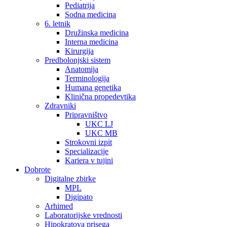
Pediatrija
Sodna medicina
6. letnik
Družinska medicina
Interna medicina
Kirurgija
Predbolonjski sistem
Anatomija
Terminologija
Humana genetika
Klinična propedevtika
Zdravniki
Pripravništvo
UKC LJ
UKC MB
Strokovni izpit
Specializacije
Kariera v tujini
Dobrote
Digitalne zbirke
MPL
Digipato
Arhimed
Laboratorijske vrednosti
Hipokratova prisega