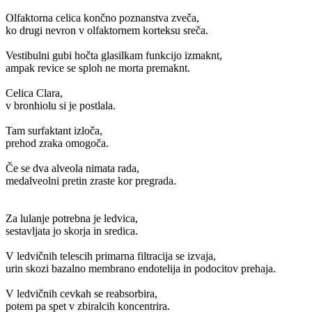
Olfaktorna celica končno poznanstva zveča,
ko drugi nevron v olfaktornem korteksu sreča.
Vestibulni gubi hočta glasilkam funkcijo izmaknt,
ampak revice se sploh ne morta premaknt.
Celica Clara,
v bronhiolu si je postlala.
Tam surfaktant izloča,
prehod zraka omogoča.
Če se dva alveola nimata rada,
medalveolni pretin zraste kor pregrada.
Za lulanje potrebna je ledvica,
sestavljata jo skorja in sredica.
V ledvičnih telescih primarna filtracija se izvaja,
urin skozi bazalno membrano endotelija in podocitov prehaja.
V ledvičnih cevkah se reabsorbira,
potem pa spet v zbiralcih koncentrira.