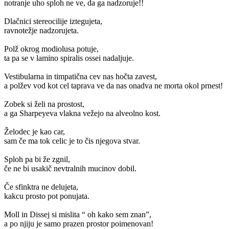
notranje uho sploh ne ve, da ga nadzoruje!!
Dlačnici stereocilije iztegujeta,
ravnotežje nadzorujeta.
Polž okrog modiolusa potuje,
ta pa se v lamino spiralis ossei nadaljuje.
Vestibularna in timpatična cev nas hočta zavest,
a polžev vod kot cel taprava ve da nas onadva ne morta okol prnest!
Zobek si želi na prostost,
a ga Sharpeyeva vlakna vežejo na alveolno kost.
Želodec je kao car,
sam če ma tok celic je to čis njegova stvar.
Sploh pa bi že zgnil,
če ne bi usakič nevtralnih mucinov dobil.
Če sfinktra ne delujeta,
kakcu prosto pot ponujata.
Moll in Dissej si mislita “ oh kako sem znan”,
a po njiju je samo prazen prostor poimenovan!