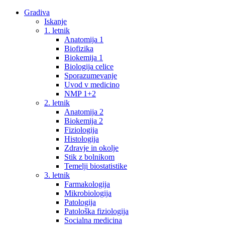
Gradiva
Iskanje
1. letnik
Anatomija 1
Biofizika
Biokemija 1
Biologija celice
Sporazumevanje
Uvod v medicino
NMP 1+2
2. letnik
Anatomija 2
Biokemija 2
Fiziologija
Histologija
Zdravje in okolje
Stik z bolnikom
Temelji biostatistike
3. letnik
Farmakologija
Mikrobiologija
Patologija
Patološka fiziologija
Socialna medicina