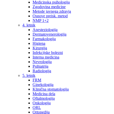
Medicinska psihologija
Zgodovina medicine
Metode javnega zdravja
Osnove preisk. metod
NMP 1+2
4. letnik
Anesteziologija
Dermatovenerologija
Farmakologija
Higiena
Kirurgija
Infekcijske bolezni
Interna medicina
Nevrologija
Psihiatrija
Radiologija
5. letnik
FRM
Ginekologija
Klinična stomatologija
Medicina dela
Oftalmologija
Onkologija
ORL
Ortopedija