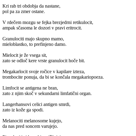
Kri rab tri obdobja da nastane,
pol pa za zmer ostane.
V rdečem mozgu se fejka brezjedrni retikulocit,
ampak sčasoma le dozori v pravi eritrocit.
Granulociti majo skupno mamo,
mieloblastko, to prefinjeno damo.
Mielocit je že vsega sit,
zato se odloč kere vrste granulocit hoče bit.
Megakarlocit svoje ročice v kapilare izteza,
trombocite ponuja, da bi se končala megakariopoeza.
Limfocit se antigena ne bran,
zato z njim skoč v sekundarni limfatični organ.
Langerhansovi celici antigen smrdi,
zato iz kože ga spodi.
Melanociti melanosome kujejo,
da nas pred soncem varujejo.