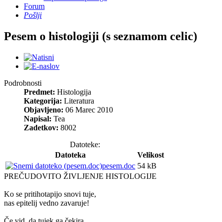
Forum
Pošlji
Pesem o histologiji (s seznamom celic)
Podrobnosti
Predmet:
Histologija
Kategorija:
Literatura
Objavljeno:
06 Marec 2010
Napisal:
Tea
Zadetkov:
8002
Datoteke:
Datoteka
Velikost
pesem.doc
54 kB
PREČUDOVITO ŽIVLJENJE HISTOLOGIJE
Ko se pritihotapijo snovi tuje,
nas epitelij vedno zavaruje!
Če vid, da tujek ga čekira,