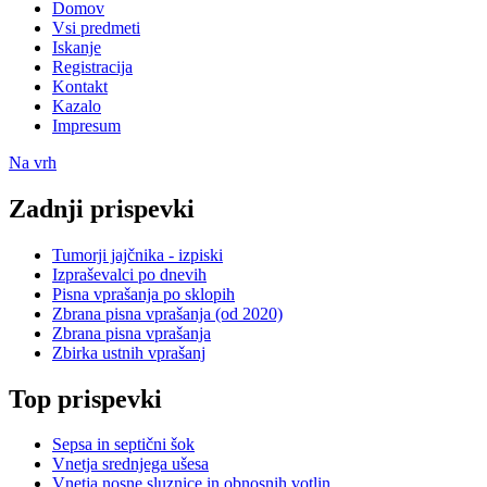
Domov
Vsi predmeti
Iskanje
Registracija
Kontakt
Kazalo
Impresum
Na vrh
Zadnji prispevki
Tumorji jajčnika - izpiski
Izpraševalci po dnevih
Pisna vprašanja po sklopih
Zbrana pisna vprašanja (od 2020)
Zbrana pisna vprašanja
Zbirka ustnih vprašanj
Top prispevki
Sepsa in septični šok
Vnetja srednjega ušesa
Vnetja nosne sluznice in obnosnih votlin