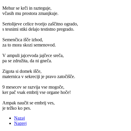
Mehur se krči in razteguje,
včasih mu prostora zmanjkuje.
Sertolijeve celice tvorijo zaščitno ogrado,
s tesnimi stiki delajo testistno pregrado.
Semenčica išče izhod,
za to mora skozi semenovod.
V ampuli jajcevoda jajčece sreča,
pa se združita, da ni gneča.
Zigota si domek išče,
maternica v sekreciji je pravo zatočišče.
9 mesecev se razvija vse mogoče,
ker pač vsak embrij vse organe hoče!
Ampak naučit se embrij ves,
je težko ko pes.
Nazaj
Naprej