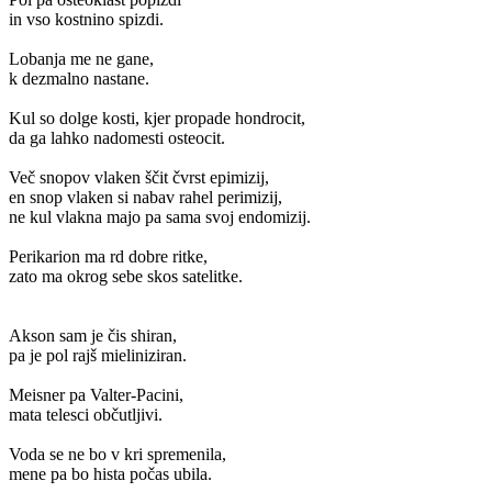
in vso kostnino spizdi.
Lobanja me ne gane,
k dezmalno nastane.
Kul so dolge kosti, kjer propade hondrocit,
da ga lahko nadomesti osteocit.
Več snopov vlaken ščit čvrst epimizij,
en snop vlaken si nabav rahel perimizij,
ne kul vlakna majo pa sama svoj endomizij.
Perikarion ma rd dobre ritke,
zato ma okrog sebe skos satelitke.
Akson sam je čis shiran,
pa je pol rajš mieliniziran.
Meisner pa Valter-Pacini,
mata telesci občutljivi.
Voda se ne bo v kri spremenila,
mene pa bo hista počas ubila.