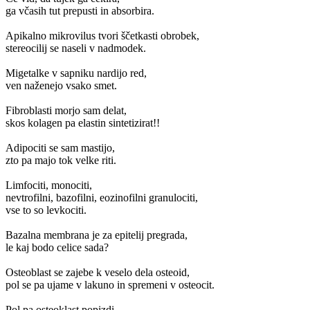
ga včasih tut prepusti in absorbira.
Apikalno mikrovilus tvori ščetkasti obrobek,
stereocilij se naseli v nadmodek.
Migetalke v sapniku nardijo red,
ven naženejo vsako smet.
Fibroblasti morjo sam delat,
skos kolagen pa elastin sintetizirat!!
Adipociti se sam mastijo,
zto pa majo tok velke riti.
Limfociti, monociti,
nevtrofilni, bazofilni, eozinofilni granulociti,
vse to so levkociti.
Bazalna membrana je za epitelij pregrada,
le kaj bodo celice sada?
Osteoblast se zajebe k veselo dela osteoid,
pol se pa ujame v lakuno in spremeni v osteocit.
Pol pa osteoklast popizdi