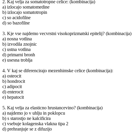
2. Kaj velja za somatotropne celice: (kombinacija)
a) izlocajo somatomedine
b) izlocajo somatotropin
c) so acidofilne
d) so bazofilne
3. Kje vse najdemo vecvrstni visokoprizmatski epitelij? (kombinacija)
a) nosna votlina
b) izvodila znojnic
c) ustna votlina
d) primarni bronh
e) usesna troblja
4. V kaj se diferencirajo mezenhimske celice (kombinacija):
a) osteocit
b) hondrocit
c) adipocit
d) enterocit
e) hepatocit
5. Kaj velja za elasticno hrustancevino? (kombinacija)
a) najdemo jo v uhlju in poklopcu
b) s starostjo ne kalcificira
c) vsebuje kolagenska vlakna tipa 2
d) prehranjuje se z difuzijo