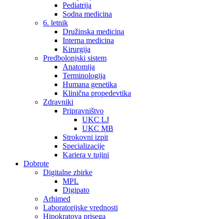
Pediatrija
Sodna medicina
6. letnik
Družinska medicina
Interna medicina
Kirurgija
Predbolonjski sistem
Anatomija
Terminologija
Humana genetika
Klinična propedevtika
Zdravniki
Pripravništvo
UKC LJ
UKC MB
Strokovni izpit
Specializacije
Kariera v tujini
Dobrote
Digitalne zbirke
MPL
Digipato
Arhimed
Laboratorijske vrednosti
Hipokratova prisega