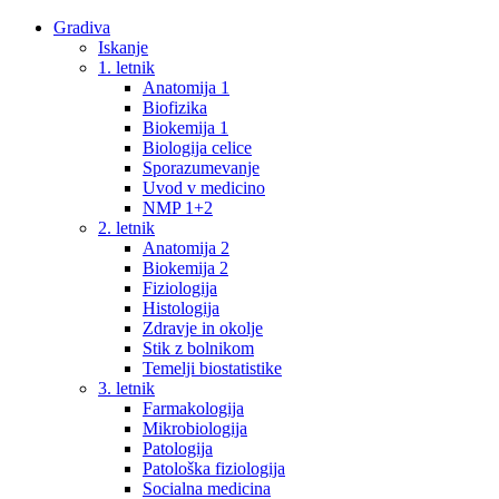
Gradiva
Iskanje
1. letnik
Anatomija 1
Biofizika
Biokemija 1
Biologija celice
Sporazumevanje
Uvod v medicino
NMP 1+2
2. letnik
Anatomija 2
Biokemija 2
Fiziologija
Histologija
Zdravje in okolje
Stik z bolnikom
Temelji biostatistike
3. letnik
Farmakologija
Mikrobiologija
Patologija
Patološka fiziologija
Socialna medicina