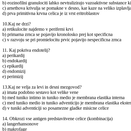
b) eozinofilni granulociti lahko nevtralizirajo vazoaktivne substance ki 
c) arnethova krivulja se pomakne v desno, kar kaze na veliko izplavlj
d) prva primitivna krvna celica je iz vrst eritroblastov
10.Kaj ne drzi?
a) retikulocite najdemo v periferni krvi
b) primarna zrnca se pojavijo kronolosko prej kot specificna
c) v razvoju se pri promielocitu prvic pojavijo nespecificna zrnca
11. Kaj pokriva endotelij?
a) perikardij
b) endokardij
c) epikardij
d) endomizij
e) perimizij
13.Kaj ne velja za levi in desni mezgovod?
a) imata podobno sestavo kot velike vene
b) med tuniko intimo in tuniko medio je membrana elastika interna
c) med tuniko medio in tuniko adventicijo je membrana elastika ekste
d) v tuniki adventiciji so posamezne gladke misicne celice
14. Obkrozi vse antigen predstavitvene celice (kombinacija)
a) langerhansonove
b) makrofage