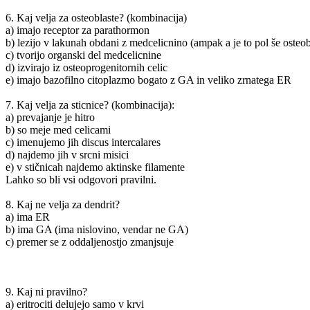
6. Kaj velja za osteoblaste? (kombinacija)
a) imajo receptor za parathormon
b) lezijo v lakunah obdani z medcelicnino (ampak a je to pol še osteobla
c) tvorijo organski del medcelicnine
d) izvirajo iz osteoprogenitornih celic
e) imajo bazofilno citoplazmo bogato z GA in veliko zrnatega ER
7. Kaj velja za sticnice? (kombinacija):
a) prevajanje je hitro
b) so meje med celicami
c) imenujemo jih discus intercalares
d) najdemo jih v srcni misici
e) v stičnicah najdemo aktinske filamente
Lahko so bli vsi odgovori pravilni.
8. Kaj ne velja za dendrit?
a) ima ER
b) ima GA (ima nislovino, vendar ne GA)
c) premer se z oddaljenostjo zmanjsuje
9. Kaj ni pravilno?
a) eritrociti delujejo samo v krvi