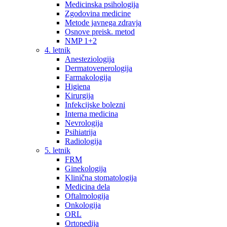
Medicinska psihologija
Zgodovina medicine
Metode javnega zdravja
Osnove preisk. metod
NMP 1+2
4. letnik
Anesteziologija
Dermatovenerologija
Farmakologija
Higiena
Kirurgija
Infekcijske bolezni
Interna medicina
Nevrologija
Psihiatrija
Radiologija
5. letnik
FRM
Ginekologija
Klinična stomatologija
Medicina dela
Oftalmologija
Onkologija
ORL
Ortopedija