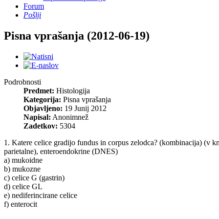
Forum
Pošlji
Pisna vprašanja (2012-06-19)
Podrobnosti
Predmet:
Histologija
Kategorija:
Pisna vprašanja
Objavljeno:
19 Junij 2012
Napisal:
Anonimnež
Zadetkov:
5304
1. Katere celice gradijo fundus in corpus zelodca? (kombinacija) (v k
parietalne), enteroendokrine (DNES)
a) mukoidne
b) mukozne
c) celice G (gastrin)
d) celice GL
e) nediferincirane celice
f) enterocit