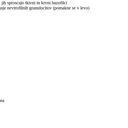
jih sproscajo tkivni in krvni bazofilci
anje nevtrofilnih granulocitov (pomakne se v levo)
rna