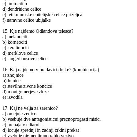
c) limfociti b
d) dendriticne celice
e) retikulumske epitelijske celice prizeljca
f) naravne celice ubijalke
15. Kje najdemo Odlandova telesca?
a) melanociti
b) korneociti
c) keratinociti
d) merklove celice
e) langerhansove celice
16. Kaj najdemo v bradavici dojke? (kombinacija)
a) znojnice
b) lojnice
c) stevilne zivcne koncice
d) montgomerjeve zleze
e) izvodila
17. Kaj ne velja za sarenico?
a) omejuje zenico
b) vsebuje dve antagonisticni precnoprogasti misici
c) prehaja v ciliarnik
d) locuje sprednji in zadnji zrklni prekat
e) vsebuje pigmentirano rahlo vezivo