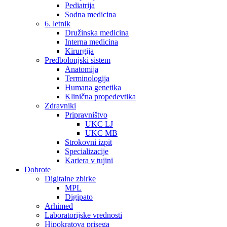
Pediatrija
Sodna medicina
6. letnik
Družinska medicina
Interna medicina
Kirurgija
Predbolonjski sistem
Anatomija
Terminologija
Humana genetika
Klinična propedevtika
Zdravniki
Pripravništvo
UKC LJ
UKC MB
Strokovni izpit
Specializacije
Kariera v tujini
Dobrote
Digitalne zbirke
MPL
Digipato
Arhimed
Laboratorijske vrednosti
Hipokratova prisega