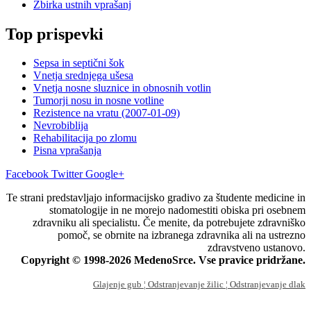
Zbirka ustnih vprašanj
Top prispevki
Sepsa in septični šok
Vnetja srednjega ušesa
Vnetja nosne sluznice in obnosnih votlin
Tumorji nosu in nosne votline
Rezistence na vratu (2007-01-09)
Nevrobiblija
Rehabilitacija po zlomu
Pisna vprašanja
Facebook
Twitter
Google+
Te strani predstavljajo informacijsko gradivo za študente medicine in
stomatologije in ne morejo nadomestiti obiska pri osebnem
zdravniku ali specialistu. Če menite, da potrebujete zdravniško
pomoč, se obrnite na izbranega zdravnika ali na ustrezno
zdravstveno ustanovo.
Copyright © 1998-2026 MedenoSrce. Vse pravice pridržane.
Glajenje gub
¦ Odstranjevanje žilic
¦ Odstranjevanje dlak