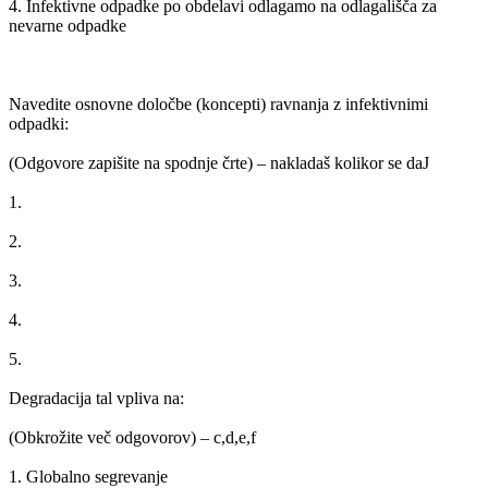
4. Infektivne odpadke po obdelavi odlagamo na odlagališča za
nevarne odpadke
Navedite osnovne določbe (koncepti) ravnanja z infektivnimi
odpadki:
(Odgovore zapišite na spodnje črte) – nakladaš kolikor se daJ
1.
2.
3.
4.
5.
Degradacija tal vpliva na:
(Obkrožite več odgovorov) – c,d,e,f
1. Globalno segrevanje