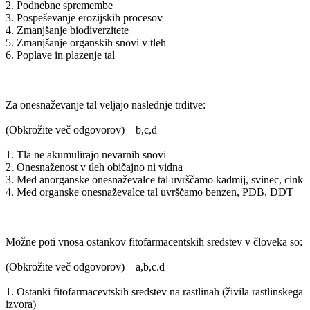
2. Podnebne spremembe
3. Pospeševanje erozijskih procesov
4. Zmanjšanje biodiverzitete
5. Zmanjšanje organskih snovi v tleh
6. Poplave in plazenje tal
Za onesnaževanje tal veljajo naslednje trditve:
(Obkrožite več odgovorov) – b,c,d
1. Tla ne akumulirajo nevarnih snovi
2. Onesnaženost v tleh običajno ni vidna
3. Med anorganske onesnaževalce tal uvrščamo kadmij, svinec, cink
4. Med organske onesnaževalce tal uvrščamo benzen, PDB, DDT
Možne poti vnosa ostankov fitofarmacentskih sredstev v človeka so:
(Obkrožite več odgovorov) – a,b,c.d
1. Ostanki fitofarmacevtskih sredstev na rastlinah (živila rastlinskega
izvora)