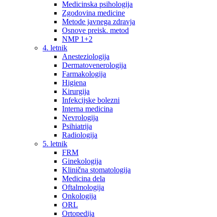
Medicinska psihologija
Zgodovina medicine
Metode javnega zdravja
Osnove preisk. metod
NMP 1+2
4. letnik
Anesteziologija
Dermatovenerologija
Farmakologija
Higiena
Kirurgija
Infekcijske bolezni
Interna medicina
Nevrologija
Psihiatrija
Radiologija
5. letnik
FRM
Ginekologija
Klinična stomatologija
Medicina dela
Oftalmologija
Onkologija
ORL
Ortopedija