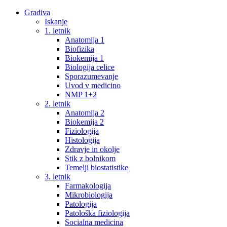
Gradiva
Iskanje
1. letnik
Anatomija 1
Biofizika
Biokemija 1
Biologija celice
Sporazumevanje
Uvod v medicino
NMP 1+2
2. letnik
Anatomija 2
Biokemija 2
Fiziologija
Histologija
Zdravje in okolje
Stik z bolnikom
Temelji biostatistike
3. letnik
Farmakologija
Mikrobiologija
Patologija
Patološka fiziologija
Socialna medicina