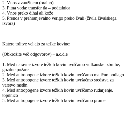
2. Vnos z zaužitjem (oralno)
3. Pitna voda: transfer tla – podtalnica
4. Vnos preko dihal ali kože
5. Prenos v prehranjevalno verigo preko žvali (živila živalskega
izvora)
Katere trditve veljajo za težke kovine:
(Obkrožite več odgovorov) – a,c,d,e
1. Med naravne izvore težkih kovin uvrščamo vulkanske izbruhe,
gozdne požare
2. Med antropogene izbore težkih kovin uvrščamo matično podlago
3. Med antropogene izvore težkih kovin uvršačmo sredstva za
varstvo rastlin
4. Med antropogene izvore težkih kovin uvrščamo rudarjenje,
topilnico
5. Med antropogene izvore težkih kovin uvrščamo promet