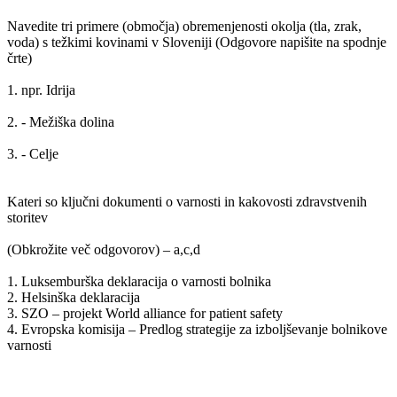
Navedite tri primere (območja) obremenjenosti okolja (tla, zrak,
voda) s težkimi kovinami v Sloveniji (Odgovore napišite na spodnje
črte)
1. npr. Idrija
2. - Mežiška dolina
3. - Celje
Kateri so ključni dokumenti o varnosti in kakovosti zdravstvenih
storitev
(Obkrožite več odgovorov) – a,c,d
1. Luksemburška deklaracija o varnosti bolnika
2. Helsinška deklaracija
3. SZO – projekt World alliance for patient safety
4. Evropska komisija – Predlog strategije za izboljševanje bolnikove
varnosti