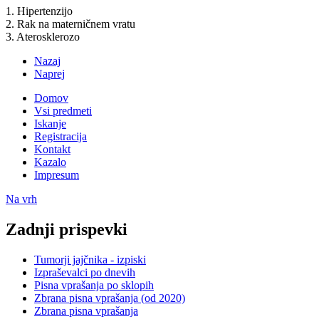
1. Hipertenzijo
2. Rak na materničnem vratu
3. Aterosklerozo
Nazaj
Naprej
Domov
Vsi predmeti
Iskanje
Registracija
Kontakt
Kazalo
Impresum
Na vrh
Zadnji prispevki
Tumorji jajčnika - izpiski
Izpraševalci po dnevih
Pisna vprašanja po sklopih
Zbrana pisna vprašanja (od 2020)
Zbrana pisna vprašanja