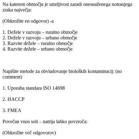
Na katerem območju je umrljivost zaradi onesnaženega notranjega
zraka največja:
(Obkrožite en odgovor) -a
1. Dežele v razvoju – ruralno območje
2. Dežele v razvoju – urbano območje
3. Razvite dežele – ruralno območje
4. Razvite dežele – urbano območje
Napišite metode za obvladovanje bioloških kontaminacij: (no
comment)
1. Uporaba standara ISO 14698
2. HACCP
3. FMEA
Povečan vnos soli – natrija lahko povzroča:
(Obkrožite več odgovorov)