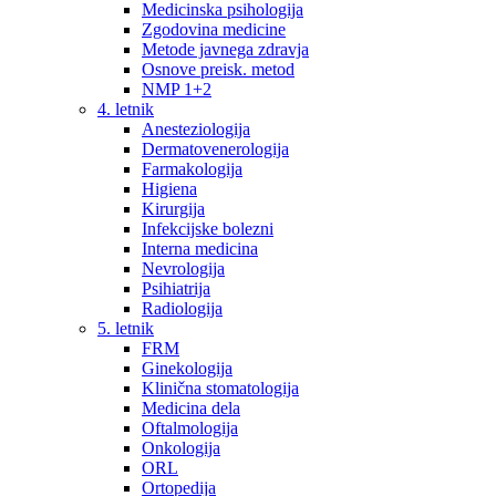
Medicinska psihologija
Zgodovina medicine
Metode javnega zdravja
Osnove preisk. metod
NMP 1+2
4. letnik
Anesteziologija
Dermatovenerologija
Farmakologija
Higiena
Kirurgija
Infekcijske bolezni
Interna medicina
Nevrologija
Psihiatrija
Radiologija
5. letnik
FRM
Ginekologija
Klinična stomatologija
Medicina dela
Oftalmologija
Onkologija
ORL
Ortopedija