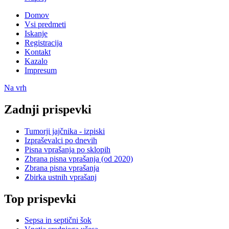
Domov
Vsi predmeti
Iskanje
Registracija
Kontakt
Kazalo
Impresum
Na vrh
Zadnji prispevki
Tumorji jajčnika - izpiski
Izpraševalci po dnevih
Pisna vprašanja po sklopih
Zbrana pisna vprašanja (od 2020)
Zbrana pisna vprašanja
Zbirka ustnih vprašanj
Top prispevki
Sepsa in septični šok