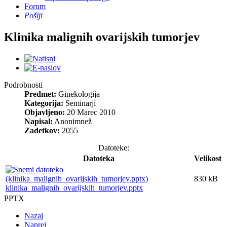
Forum
Pošlji
Klinika malignih ovarijskih tumorjev
Podrobnosti
Predmet:
Ginekologija
Kategorija:
Seminarji
Objavljeno:
20 Marec 2010
Napisal:
Anonimnež
Zadetkov:
2055
Datoteke:
Datoteka
Velikost
830 kB
klinika_malignih_ovarijskih_tumorjev.pptx
PPTX
Nazaj
Naprej