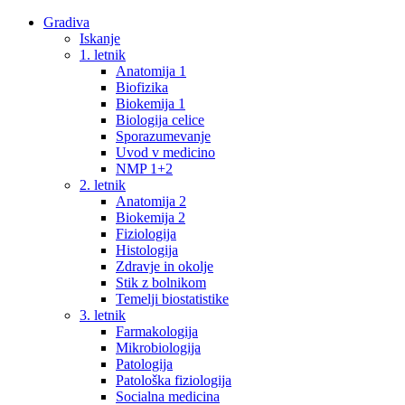
Gradiva
Iskanje
1. letnik
Anatomija 1
Biofizika
Biokemija 1
Biologija celice
Sporazumevanje
Uvod v medicino
NMP 1+2
2. letnik
Anatomija 2
Biokemija 2
Fiziologija
Histologija
Zdravje in okolje
Stik z bolnikom
Temelji biostatistike
3. letnik
Farmakologija
Mikrobiologija
Patologija
Patološka fiziologija
Socialna medicina