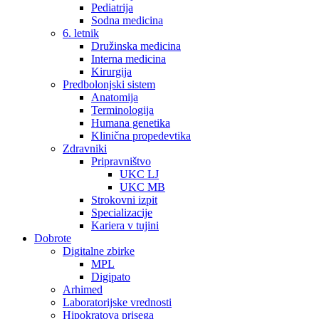
Pediatrija
Sodna medicina
6. letnik
Družinska medicina
Interna medicina
Kirurgija
Predbolonjski sistem
Anatomija
Terminologija
Humana genetika
Klinična propedevtika
Zdravniki
Pripravništvo
UKC LJ
UKC MB
Strokovni izpit
Specializacije
Kariera v tujini
Dobrote
Digitalne zbirke
MPL
Digipato
Arhimed
Laboratorijske vrednosti
Hipokratova prisega