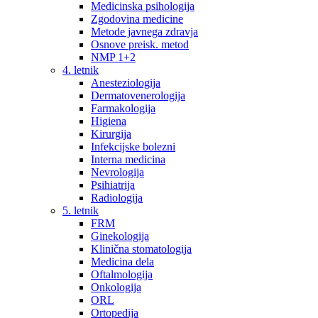
Medicinska psihologija
Zgodovina medicine
Metode javnega zdravja
Osnove preisk. metod
NMP 1+2
4. letnik
Anesteziologija
Dermatovenerologija
Farmakologija
Higiena
Kirurgija
Infekcijske bolezni
Interna medicina
Nevrologija
Psihiatrija
Radiologija
5. letnik
FRM
Ginekologija
Klinična stomatologija
Medicina dela
Oftalmologija
Onkologija
ORL
Ortopedija