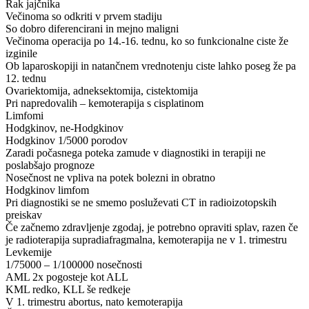
Rak jajčnika
Večinoma so odkriti v prvem stadiju
So dobro diferencirani in mejno maligni
Večinoma operacija po 14.-16. tednu, ko so funkcionalne ciste že
izginile
Ob laparoskopiji in natančnem vrednotenju ciste lahko poseg že pa
12. tednu
Ovariektomija, adneksektomija, cistektomija
Pri napredovalih – kemoterapija s cisplatinom
Limfomi
Hodgkinov, ne-Hodgkinov
Hodgkinov 1/5000 porodov
Zaradi počasnega poteka zamude v diagnostiki in terapiji ne
poslabšajo prognoze
Nosečnost ne vpliva na potek bolezni in obratno
Hodgkinov limfom
Pri diagnostiki se ne smemo posluževati CT in radioizotopskih
preiskav
Če začnemo zdravljenje zgodaj, je potrebno opraviti splav, razen če
je radioterapija supradiafragmalna, kemoterapija ne v 1. trimestru
Levkemije
1/75000 – 1/100000 nosečnosti
AML 2x pogosteje kot ALL
KML redko, KLL še redkeje
V 1. trimestru abortus, nato kemoterapija