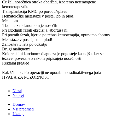
Če želi nosečnica otroka obdržati, izberemo neteratogene
kemoterapevtike
Transplantacija KMC po porodu/splavu
Hematološke metastaze v posteljico in plod!
Melanom
1 bolnic z melanomom je nosečih
Pri zgodnjih fazah ekscizija, abortusa ni
Pri poznih fazah, kjer je potrebna kemoterapija, opravimo abortus
Metastaze v posteljico in plod!
Zanositev 3 leta po odkritju
Drugi malignomi
Kolorektalni karcinom: diagnoza je pogosteje kasnejša, ker se
težave, povezane z rakom pripisujejo nosečnosti
Rektalni pregled
Rak ščitnice: Po operaciji ne uporabimo radioaktivnega joda
HVALA ZA POZORNOST!
Nazaj
Naprej
Domov
Vsi predmeti
Iskanje