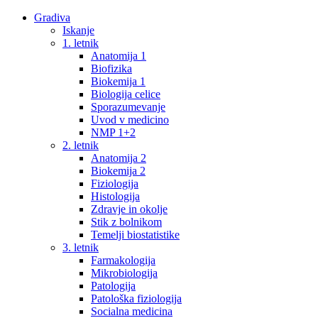
Gradiva
Iskanje
1. letnik
Anatomija 1
Biofizika
Biokemija 1
Biologija celice
Sporazumevanje
Uvod v medicino
NMP 1+2
2. letnik
Anatomija 2
Biokemija 2
Fiziologija
Histologija
Zdravje in okolje
Stik z bolnikom
Temelji biostatistike
3. letnik
Farmakologija
Mikrobiologija
Patologija
Patološka fiziologija
Socialna medicina