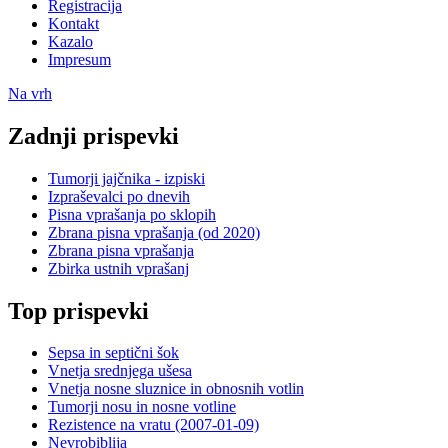
Registracija
Kontakt
Kazalo
Impresum
Na vrh
Zadnji prispevki
Tumorji jajčnika - izpiski
Izpraševalci po dnevih
Pisna vprašanja po sklopih
Zbrana pisna vprašanja (od 2020)
Zbrana pisna vprašanja
Zbirka ustnih vprašanj
Top prispevki
Sepsa in septični šok
Vnetja srednjega ušesa
Vnetja nosne sluznice in obnosnih votlin
Tumorji nosu in nosne votline
Rezistence na vratu (2007-01-09)
Nevrobiblija