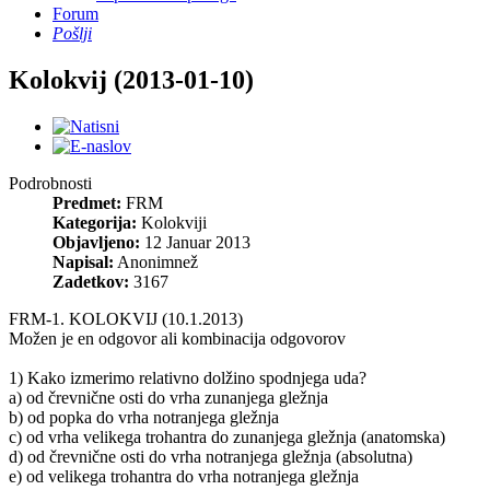
Forum
Pošlji
Kolokvij (2013-01-10)
Podrobnosti
Predmet:
FRM
Kategorija:
Kolokviji
Objavljeno:
12 Januar 2013
Napisal:
Anonimnež
Zadetkov:
3167
FRM-1. KOLOKVIJ (10.1.2013)
Možen je en odgovor ali kombinacija odgovorov
1) Kako izmerimo relativno dolžino spodnjega uda?
a) od črevnične osti do vrha zunanjega gležnja
b) od popka do vrha notranjega gležnja
c) od vrha velikega trohantra do zunanjega gležnja (anatomska)
d) od črevnične osti do vrha notranjega gležnja (absolutna)
e) od velikega trohantra do vrha notranjega gležnja