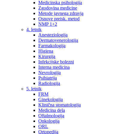
Medicinska psihologija
Zgodovina medicine
Metode javnega zdravja
Osnove preisk. metod
NMP 1+2
4. letnik
Anesteziologija
Dermatovenerologija
Farmakologija
Higiena
Kirurgija
Infekcijske bolezni
Interna medicina
Nevrologija
Psihiatrija
Radiologija
5. letnik
FRM
Ginekologija
Klinična stomatologija
Medicina dela
Oftalmologija
Onkologija
ORL
Ortopedija