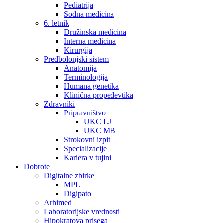
Pediatrija
Sodna medicina
6. letnik
Družinska medicina
Interna medicina
Kirurgija
Predbolonjski sistem
Anatomija
Terminologija
Humana genetika
Klinična propedevtika
Zdravniki
Pripravništvo
UKC LJ
UKC MB
Strokovni izpit
Specializacije
Kariera v tujini
Dobrote
Digitalne zbirke
MPL
Digipato
Arhimed
Laboratorijske vrednosti
Hipokratova prisega