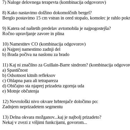
7) Naloge delovnega terapevta (kombinacija odgovorov)
8) Kako nastavimo dolžino dokomolčnih bergel?
Berglo postavimo 15 cm vstran in ored stopalo, komolec je rahlo pokrče
9) Katera od naštetih predelav avtomobila je najpogostejša?
Ročno upravljanje zavore in plina
10) Namestitev CO (kombinacija odgovorov)
a) Najprej namestimo zadnji del
b) Brada počiva na naslonu za brado
11) Kaj ni značilno za Guillain-Barre sindrom? (kombinacija odgovor
a) Spastičnost
b) Odsotnost kitnih refleksov
c) Ohlapna para ali tetrapareza
d) Običajno sta njaprej prizadeta zgornja uda
e) Motnje občutenja
12) Nevrološki nivo okvare hrbtenjače določimo po:
Zadnjem neprizadetem segmentu
13) Delna okvara možganov...kaj je najbolj prizadeto?
Nekaj v zvezi z višjimi funkcijami, govorom...