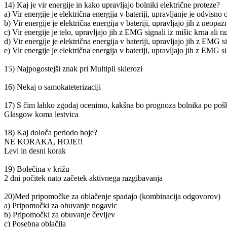
14) Kaj je vir energije in kako upravljajo bolniki električne proteze?
a) Vir energije je električna energija v bateriji, upravljanje je odvis
b) Vir energije je električna energija v bateriji, upravljajo jih z neopa
c) Vir energije je telo, upravljajo jih z EMG signali iz mišic krna ali ra
d) Vir energije je električna energija v bateriji, upravljajo jih z EMG si
e) Vir energije je električna energija v bateriji, upravljajo jih z EMG s
15) Najpogostejši znak pri Multipli sklerozi
16) Nekaj o samokateterizaciji
17) S čim lahko zgodaj ocenimo, kakšna bo prognoza bolnika po poš
Glasgow koma lestvica
18) Kaj določa periodo hoje?
NE KORAKA, HOJE!!
Levi in desni korak
19) Bolečina v križu
2 dni počitek nato začetek aktivnega razgibavanja
20)Med pripomočke za oblačenje spadajo (kombinacija odgovorov)
a) Pripomočki za obuvanje nogavic
b) Pripomočki za obuvanje čevljev
c) Posebna oblačila