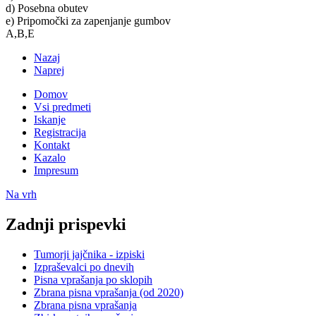
d) Posebna obutev
e) Pripomočki za zapenjanje gumbov
A,B,E
Nazaj
Naprej
Domov
Vsi predmeti
Iskanje
Registracija
Kontakt
Kazalo
Impresum
Na vrh
Zadnji prispevki
Tumorji jajčnika - izpiski
Izpraševalci po dnevih
Pisna vprašanja po sklopih
Zbrana pisna vprašanja (od 2020)
Zbrana pisna vprašanja