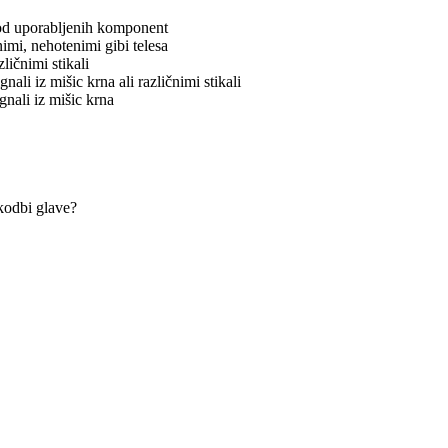
no od uporabljenih komponent
znimi, nehotenimi gibi telesa
zličnimi stikali
gnali iz mišic krna ali različnimi stikali
ignali iz mišic krna
kodbi glave?