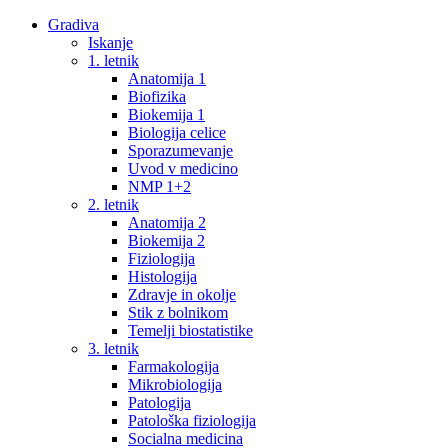
Gradiva
Iskanje
1. letnik
Anatomija 1
Biofizika
Biokemija 1
Biologija celice
Sporazumevanje
Uvod v medicino
NMP 1+2
2. letnik
Anatomija 2
Biokemija 2
Fiziologija
Histologija
Zdravje in okolje
Stik z bolnikom
Temelji biostatistike
3. letnik
Farmakologija
Mikrobiologija
Patologija
Patološka fiziologija
Socialna medicina