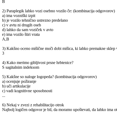
B
2) Paraplegik lahko vozi osebno vozilo če: (kombinacija odgovorov)
a) ima vozniški izpit
b) je vozilo tehnično ustrezno predelano
c) v avtu ni drugih oseb
d) lahko da sam voziček v avto
e) ima vozilo štiri vrata
A,B
3) Kakšno oceno mišične moči dobi mišica, ki lahko premakne sklep v 
3
4) Kako merimo gibljivost prsne hrbtenice?
S sagitalnim indeksom
5) Kakšne so naloge logopeda? (kombinacija odgovorov)
a) ocenjuje požiranje
b) uči artikulacije
c) vadi kognitivne sposobnosti
...
6) Nekaj v zvezi z rehabilitacijo otrok
Najbolj logičen odgovor je bil, da moramo upoštevati, da lahko ima o