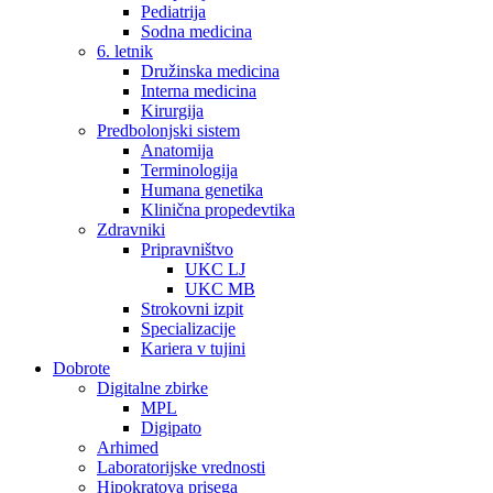
Pediatrija
Sodna medicina
6. letnik
Družinska medicina
Interna medicina
Kirurgija
Predbolonjski sistem
Anatomija
Terminologija
Humana genetika
Klinična propedevtika
Zdravniki
Pripravništvo
UKC LJ
UKC MB
Strokovni izpit
Specializacije
Kariera v tujini
Dobrote
Digitalne zbirke
MPL
Digipato
Arhimed
Laboratorijske vrednosti
Hipokratova prisega