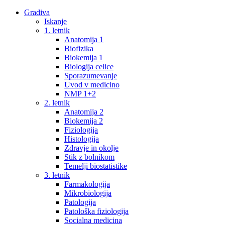
Gradiva
Iskanje
1. letnik
Anatomija 1
Biofizika
Biokemija 1
Biologija celice
Sporazumevanje
Uvod v medicino
NMP 1+2
2. letnik
Anatomija 2
Biokemija 2
Fiziologija
Histologija
Zdravje in okolje
Stik z bolnikom
Temelji biostatistike
3. letnik
Farmakologija
Mikrobiologija
Patologija
Patološka fiziologija
Socialna medicina