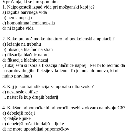
Vprašanja, ki se jim spomnim:
1. Najpogosteši izpad vida pri možganski kapi je?
a) izguba barvnega vida
b) hemianopsija
c) homonimna hemianopsija
d) ni izgube vida
2. Kako preprečimo kontrakturo pri podkolenski amputaciji?
a) ležanje na trebuhu
b) fiksacija hlačnic na stran
c) fiksacija hlačnic naprej
d) fiksacija hlačnic nazaj
(Tukaj sem si izbrala fiksacija hlačnice naprej - ker bi to recimo da
nasprotovalo gibu fleksije v kolenu. To je moja domneva, ki ni
nujno pravilna.)
3. Kaj je kontraindikacija za uporabo ultrazvoka?
a) nezarasle epifize
... naštet še kup drugih bedarij
4. Kakšne pripomočke bi priporočili osebi z okvaro na nivoju C6?
a) debelejši ročaji
b) daljše kljuke
c) debelejši ročaji in daljše kljuke
d) ne more uporabljati pripomočkov