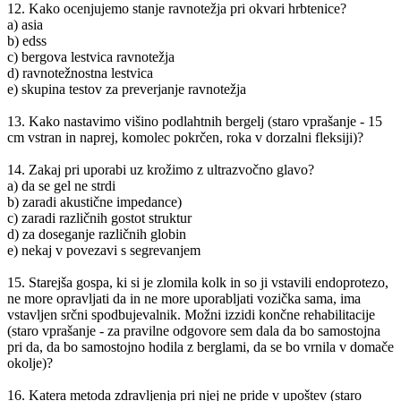
12. Kako ocenjujemo stanje ravnotežja pri okvari hrbtenice?
a) asia
b) edss
c) bergova lestvica ravnotežja
d) ravnotežnostna lestvica
e) skupina testov za preverjanje ravnotežja
13. Kako nastavimo višino podlahtnih bergelj (staro vprašanje - 15
cm vstran in naprej, komolec pokrčen, roka v dorzalni fleksiji)?
14. Zakaj pri uporabi uz krožimo z ultrazvočno glavo?
a) da se gel ne strdi
b) zaradi akustične impedance)
c) zaradi različnih gostot struktur
d) za doseganje različnih globin
e) nekaj v povezavi s segrevanjem
15. Starejša gospa, ki si je zlomila kolk in so ji vstavili endoprotezo,
ne more opravljati da in ne more uporabljati vozička sama, ima
vstavljen srčni spodbujevalnik. Možni izzidi končne rehabilitacije
(staro vprašanje - za pravilne odgovore sem dala da bo samostojna
pri da, da bo samostojno hodila z berglami, da se bo vrnila v domače
okolje)?
16. Katera metoda zdravljenja pri njej ne pride v upoštev (staro