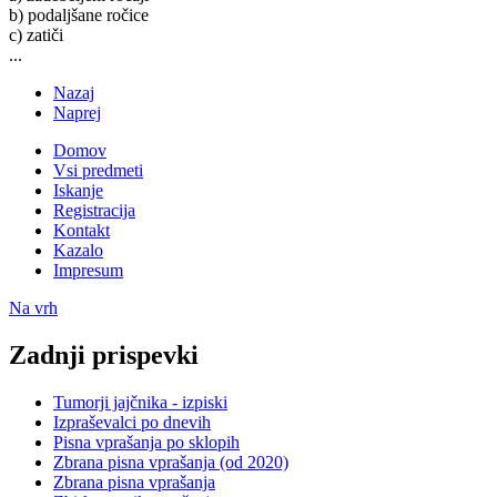
b) podaljšane ročice
c) zatiči
...
Nazaj
Naprej
Domov
Vsi predmeti
Iskanje
Registracija
Kontakt
Kazalo
Impresum
Na vrh
Zadnji prispevki
Tumorji jajčnika - izpiski
Izpraševalci po dnevih
Pisna vprašanja po sklopih
Zbrana pisna vprašanja (od 2020)
Zbrana pisna vprašanja