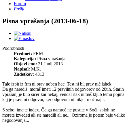
Forum
Pošlji
Pisna vprašanja (2013-06-18)
Podrobnosti
Predmet:
FRM
Kategorija:
Pisna vprašanja
Objavljeno:
21 Junij 2013
Napisal:
M.K.
Zadetkov:
4313
Tale izpit iz frm ni prav noben hec. Test ni bil prav nič lahek.
Da ga narediš, moraš imeti 12 pravilnih odgovorov od 20tih. Starih
vprašanj je bilo sicer kar nekaj, vendar itak nimaš kljub temu pojma
kaj je pravilni odgovor, ker odgovora ni nikjer moč najti.
S seboj imejte index. Če ga namreč ne pustite v Soči, sploh ne
morete izvedeti ali ste naredili ali ne... Oziroma je potem baje veliko
negodovanja...