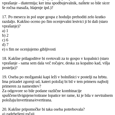
vprašanje - diatermija; ker ima spodbujevalnik, naštete so bile sicer
še ročna masaža, hlajenje ipd.)?
17. Po mesecu in pol uspe gospa z hoduljo prehoditi zelo kratko
razdaljo. Kakšno oceno po fim ocenjevalni lestvici ji bi dali (staro
vprašanje)?
a) 1
b) 2
c) 6
d) 7
e) s fim ne ocenjujemo gibljivosti
18. Kakšne prilagoditve bi svetovali za to gospo v kopalnici (staro
vprašanje - sama sem dala več ročajev, deska za kopalno kad, višja
postelja)?
19. Oseba po možganski kapi leži v bolnišnici v postelji na hrbtu.
Ima prizadet zgornji ud, kateri položaj bi bil v tem primeru najbolj
primeren za namestitev?
Za odgovore so bile podane različne kombinacije
spuščene/dvignjene/rotirane lopatice ter rame, ki je bila v nevtralnem
položaju/invertirana/evertirana.
20. Kakšne pripomočke bi taka oseba potrebovala?
a) zadebeljeni ročaji