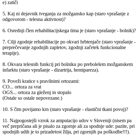
e) zatiči
5. Kaj ni dejavnik tveganja za možgansko kap (staro vprašanje z
odgovorom - telesna aktivnost)?
6. Osrednji člen rehabilitacijskega tima je (staro vprašanje - bolnik)?
7. Cilji zgodnje rehabilitacije po okvari hrbtenjače (staro vprašanje -
preprečevanje zgodnjih zapletov, zgodnji začetek funkcionalne
terapije).
8. Okvara telesnih funkcij pri bolniku po prebolelem možganskem
infarktu (staro vprašanje - dizartrija, hemipareza).
9. Poveži kratice s pravilnimi ortozami:
CO... ortoza za vrat
OGS... ortoza za gleženj in stopalo
(Ostale so ostale nepovezane.)
10. S čim povijamo krn (staro vprašanje - elastični tkani povoj)?
11. Najpogostejši vzrok za amputacijo udov v Sloveniji (nisem pa
več prepričana ali je pisalo za zgornje ali za spodnje ude: pazite, pri
spodnjih udih je to prizadetost žilja, pri zgornjih pa poškodbe!!!).