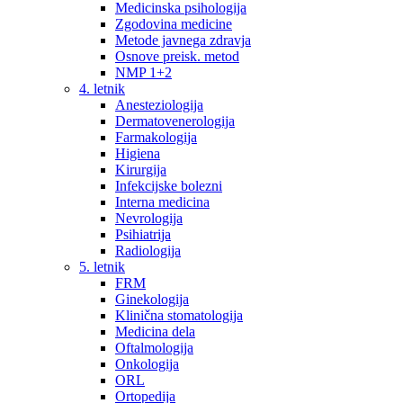
Medicinska psihologija
Zgodovina medicine
Metode javnega zdravja
Osnove preisk. metod
NMP 1+2
4. letnik
Anesteziologija
Dermatovenerologija
Farmakologija
Higiena
Kirurgija
Infekcijske bolezni
Interna medicina
Nevrologija
Psihiatrija
Radiologija
5. letnik
FRM
Ginekologija
Klinična stomatologija
Medicina dela
Oftalmologija
Onkologija
ORL
Ortopedija