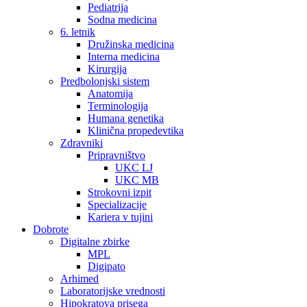
Pediatrija
Sodna medicina
6. letnik
Družinska medicina
Interna medicina
Kirurgija
Predbolonjski sistem
Anatomija
Terminologija
Humana genetika
Klinična propedevtika
Zdravniki
Pripravništvo
UKC LJ
UKC MB
Strokovni izpit
Specializacije
Kariera v tujini
Dobrote
Digitalne zbirke
MPL
Digipato
Arhimed
Laboratorijske vrednosti
Hipokratova prisega