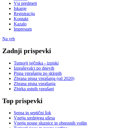
Vsi predmeti
Iskanje
Registracija
Kontakt
Kazalo
Impresum
Na vrh
Zadnji prispevki
Tumorji jajčnika - izpiski
Izpraševalci po dnevih
Pisna vprašanja po sklopih
Zbrana pisna vprašanja (od 2020)
Zbrana pisna vprašanja
Zbirka ustnih vprašanj
Top prispevki
Sepsa in septični šok
Vnetja srednjega ušesa
Vnetja nosne sluznice in obnosnih votlin