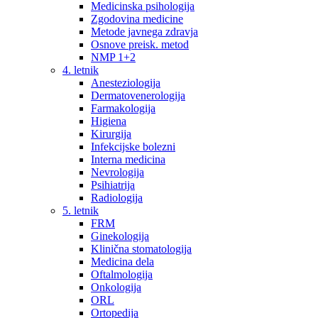
Medicinska psihologija
Zgodovina medicine
Metode javnega zdravja
Osnove preisk. metod
NMP 1+2
4. letnik
Anesteziologija
Dermatovenerologija
Farmakologija
Higiena
Kirurgija
Infekcijske bolezni
Interna medicina
Nevrologija
Psihiatrija
Radiologija
5. letnik
FRM
Ginekologija
Klinična stomatologija
Medicina dela
Oftalmologija
Onkologija
ORL
Ortopedija