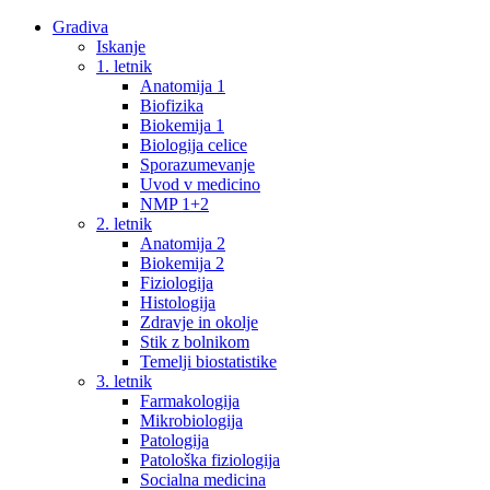
Gradiva
Iskanje
1. letnik
Anatomija 1
Biofizika
Biokemija 1
Biologija celice
Sporazumevanje
Uvod v medicino
NMP 1+2
2. letnik
Anatomija 2
Biokemija 2
Fiziologija
Histologija
Zdravje in okolje
Stik z bolnikom
Temelji biostatistike
3. letnik
Farmakologija
Mikrobiologija
Patologija
Patološka fiziologija
Socialna medicina