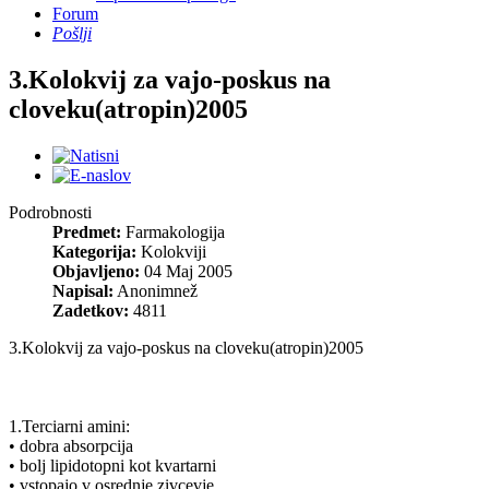
Forum
Pošlji
3.Kolokvij za vajo-poskus na
cloveku(atropin)2005
Podrobnosti
Predmet:
Farmakologija
Kategorija:
Kolokviji
Objavljeno:
04 Maj 2005
Napisal:
Anonimnež
Zadetkov:
4811
3.Kolokvij za vajo-poskus na cloveku(atropin)2005
1.Terciarni amini:
• dobra absorpcija
• bolj lipidotopni kot kvartarni
• vstopajo v osrednje zivcevje