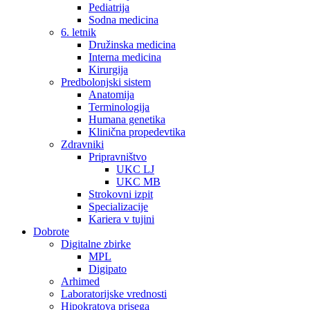
Pediatrija
Sodna medicina
6. letnik
Družinska medicina
Interna medicina
Kirurgija
Predbolonjski sistem
Anatomija
Terminologija
Humana genetika
Klinična propedevtika
Zdravniki
Pripravništvo
UKC LJ
UKC MB
Strokovni izpit
Specializacije
Kariera v tujini
Dobrote
Digitalne zbirke
MPL
Digipato
Arhimed
Laboratorijske vrednosti
Hipokratova prisega