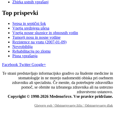
Zbirka ustnih vprašanj
Top prispevki
Sepsa in septični šok
Vnetja srednjega ušesa
Vnetja nosne sluznice in obnosnih votlin
Tumorji nosu in nosne votline
Rezistence na vratu (2007-01-09)
Nevrobiblija
Rehabilitacija po zlomu
Pisna vprašanja
Facebook
Twitter
Google+
Te strani predstavljajo informacijsko gradivo za študente medicine in
stomatologije in ne morejo nadomestiti obiska pri osebnem
zdravniku ali specialistu. Če menite, da potrebujete zdravniško
pomoč, se obrnite na izbranega zdravnika ali na ustrezno
zdravstveno ustanovo.
Copyright © 1998-2026 MedenoSrce. Vse pravice pridržane.
Glajenje gub
¦ Odstranjevanje žilic
¦ Odstranjevanje dlak