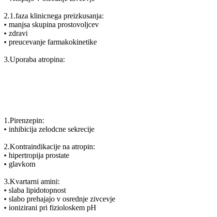
2.1.faza klinicnega preizkusanja:
• manjsa skupina prostovoljcev
• zdravi
• preucevanje farmakokinetike
3.Uporaba atropina:
1.Pirenzepin:
• inhibicija zelodcne sekrecije
2.Kontraindikacije na atropin:
• hipertropija prostate
• glavkom
3.Kvartarni amini:
• slaba lipidotopnost
• slabo prehajajo v osrednje zivcevje
• ionizirani pri fizioloskem pH