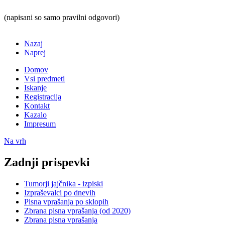
(napisani so samo pravilni odgovori)
Nazaj
Naprej
Domov
Vsi predmeti
Iskanje
Registracija
Kontakt
Kazalo
Impresum
Na vrh
Zadnji prispevki
Tumorji jajčnika - izpiski
Izpraševalci po dnevih
Pisna vprašanja po sklopih
Zbrana pisna vprašanja (od 2020)
Zbrana pisna vprašanja