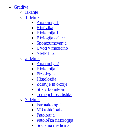
Gradiva
Iskanje
1. letnik
Anatomija 1
Biofizika
Biokemija 1
Biologija celice
Sporazumevanje
Uvod v medicino
NMP 1+2
2. letnik
Anatomija 2
Biokemija 2
Fiziologija
Histologija
Zdravje in okolje
Stik z bolnikom
Temelji biostatistike
3. letnik
Farmakologija
Mikrobiologija
Patologija
Patološka fiziologija
Socialna medicina