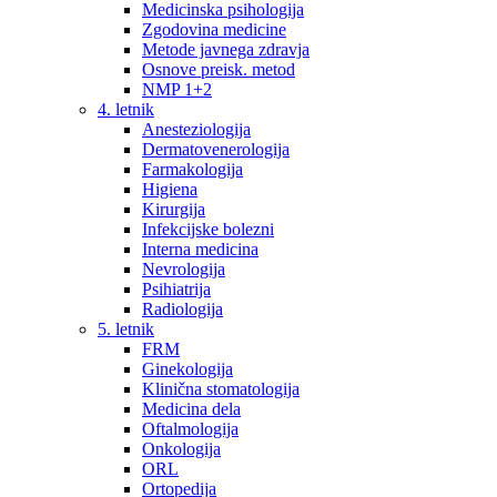
Medicinska psihologija
Zgodovina medicine
Metode javnega zdravja
Osnove preisk. metod
NMP 1+2
4. letnik
Anesteziologija
Dermatovenerologija
Farmakologija
Higiena
Kirurgija
Infekcijske bolezni
Interna medicina
Nevrologija
Psihiatrija
Radiologija
5. letnik
FRM
Ginekologija
Klinična stomatologija
Medicina dela
Oftalmologija
Onkologija
ORL
Ortopedija