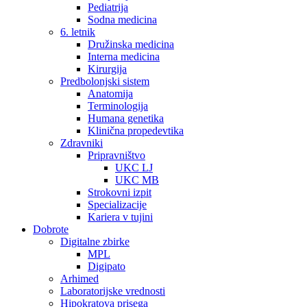
Pediatrija
Sodna medicina
6. letnik
Družinska medicina
Interna medicina
Kirurgija
Predbolonjski sistem
Anatomija
Terminologija
Humana genetika
Klinična propedevtika
Zdravniki
Pripravništvo
UKC LJ
UKC MB
Strokovni izpit
Specializacije
Kariera v tujini
Dobrote
Digitalne zbirke
MPL
Digipato
Arhimed
Laboratorijske vrednosti
Hipokratova prisega