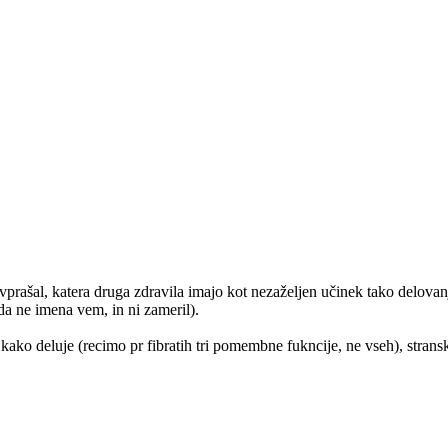
vprašal, katera druga zdravila imajo kot nezaželjen učinek tako delovan
da ne imena vem, in ni zameril).
 kako deluje (recimo pr fibratih tri pomembne fukncije, ne vseh), stranske