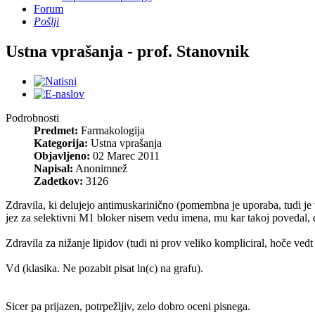
Forum
Pošlji
Ustna vprašanja - prof. Stanovnik
Podrobnosti
Predmet:
Farmakologija
Kategorija:
Ustna vprašanja
Objavljeno:
02 Marec 2011
Napisal:
Anonimnež
Zadetkov:
3126
Zdravila, ki delujejo antimuskarinično (pomembna je uporaba, tudi je 
jez za selektivni M1 bloker nisem vedu imena, mu kar takoj povedal, 
Zdravila za nižanje lipidov (tudi ni prov veliko kompliciral, hoče vedt
Vd (klasika. Ne pozabit pisat ln(c) na grafu).
Sicer pa prijazen, potrpežljiv, zelo dobro oceni pisnega.