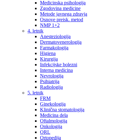
Medicinska psihologija
Zgodovina medicine
Metode javnega zdravja
Osnove preisk. metod
NMP 1+2
4. letnik
Anesteziologija
Dermatovenerologija
Farmakologija
Higiena
Kirurgija
Infekcijske bolezni
Interna medicina
Nevrologija
Psihiatrija
Radiologija
5. letnik
FRM
Ginekologija
Klinična stomatologija
Medicina dela
Oftalmologija
Onkologija
ORL
Ortopedija