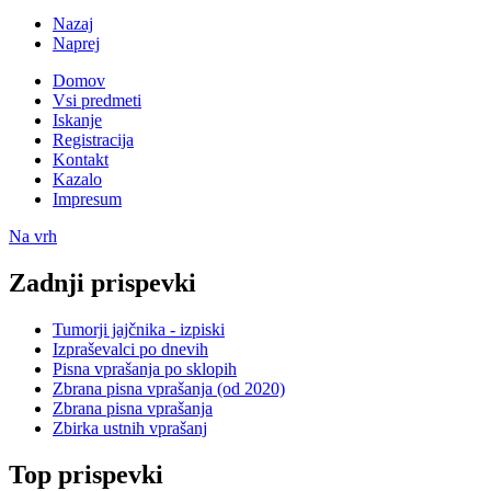
Nazaj
Naprej
Domov
Vsi predmeti
Iskanje
Registracija
Kontakt
Kazalo
Impresum
Na vrh
Zadnji prispevki
Tumorji jajčnika - izpiski
Izpraševalci po dnevih
Pisna vprašanja po sklopih
Zbrana pisna vprašanja (od 2020)
Zbrana pisna vprašanja
Zbirka ustnih vprašanj
Top prispevki