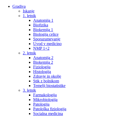
Gradiva
Iskanje
1. letnik
Anatomija 1
Biofizika
Biokemija 1
Biologija celice
Sporazumevanje
Uvod v medicino
NMP 1+2
2. letnik
Anatomija 2
Biokemija 2
Fiziologija
Histologija
Zdravje in okolje
Stik z bolnikom
Temelji biostatistike
3. letnik
Farmakologija
Mikrobiologija
Patologija
Patološka fiziologija
Socialna medicina