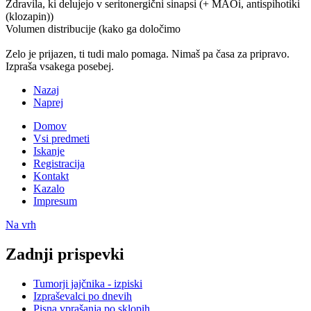
Zdravila, ki delujejo v seritonergični sinapsi (+ MAOi, antispihotiki
(klozapin))
Volumen distribucije (kako ga določimo
Zelo je prijazen, ti tudi malo pomaga. Nimaš pa časa za pripravo.
Izpraša vsakega posebej.
Nazaj
Naprej
Domov
Vsi predmeti
Iskanje
Registracija
Kontakt
Kazalo
Impresum
Na vrh
Zadnji prispevki
Tumorji jajčnika - izpiski
Izpraševalci po dnevih
Pisna vprašanja po sklopih