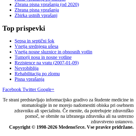
Zbrana pisna vprašanja (od 2020)
Zbrana pisna vprašanja
Zbirka ustnih vprašanj
Top prispevki
Sepsa in septični šok
Vnetja srednjega ušesa
Vnetja nosne sluznice in obnosnih votlin
Tumorji nosu in nosne votline
Rezistence na vratu (2007-01-09)
Nevrobiblija
Rehabilitacija po zlomu
Pisna vprašanja
Facebook
Twitter
Google+
Te strani predstavljajo informacijsko gradivo za študente medicine in
stomatologije in ne morejo nadomestiti obiska pri osebnem
zdravniku ali specialistu. Če menite, da potrebujete zdravniško
pomoč, se obrnite na izbranega zdravnika ali na ustrezno
zdravstveno ustanovo.
Copyright © 1998-2026 MedenoSrce. Vse pravice pridržane.