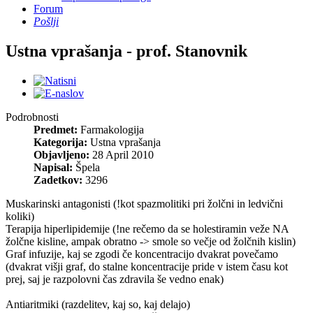
Forum
Pošlji
Ustna vprašanja - prof. Stanovnik
Podrobnosti
Predmet:
Farmakologija
Kategorija:
Ustna vprašanja
Objavljeno:
28 April 2010
Napisal:
Špela
Zadetkov:
3296
Muskarinski antagonisti (!kot spazmolitiki pri žolčni in ledvični
koliki)
Terapija hiperlipidemije (!ne rečemo da se holestiramin veže NA
žolčne kisline, ampak obratno -> smole so večje od žolčnih kislin)
Graf infuzije, kaj se zgodi če koncentracijo dvakrat povečamo
(dvakrat višji graf, do stalne koncentracije pride v istem času kot
prej, saj je razpolovni čas zdravila še vedno enak)
Antiaritmiki (razdelitev, kaj so, kaj delajo)