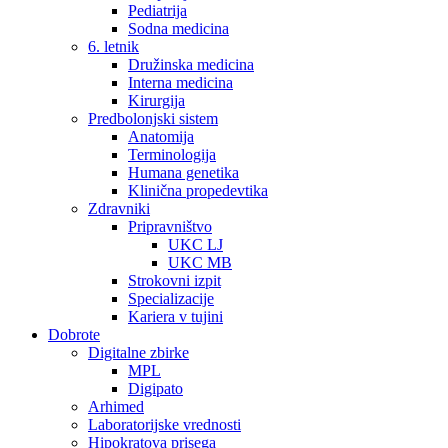
Pediatrija
Sodna medicina
6. letnik
Družinska medicina
Interna medicina
Kirurgija
Predbolonjski sistem
Anatomija
Terminologija
Humana genetika
Klinična propedevtika
Zdravniki
Pripravništvo
UKC LJ
UKC MB
Strokovni izpit
Specializacije
Kariera v tujini
Dobrote
Digitalne zbirke
MPL
Digipato
Arhimed
Laboratorijske vrednosti
Hipokratova prisega