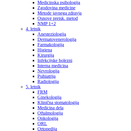
Medicinska psihologija
Zgodovina medicine
Metode javnega zdravja
Osnove preisk. metod
NMP 1+2
4. letnik
Anesteziologija
Dermatovenerologija
Farmakologija
Higiena
Kirurgija
Infekcijske bolezni
Interna medicina
Nevrologija
Psihiatrija
Radiologija
5. letnik
FRM
Ginekologija
Klinična stomatologija
Medicina dela
Oftalmologija
Onkologija
ORL
Ortopedija