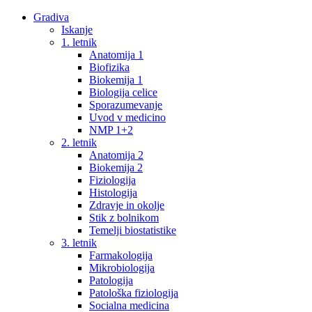
Gradiva
Iskanje
1. letnik
Anatomija 1
Biofizika
Biokemija 1
Biologija celice
Sporazumevanje
Uvod v medicino
NMP 1+2
2. letnik
Anatomija 2
Biokemija 2
Fiziologija
Histologija
Zdravje in okolje
Stik z bolnikom
Temelji biostatistike
3. letnik
Farmakologija
Mikrobiologija
Patologija
Patološka fiziologija
Socialna medicina