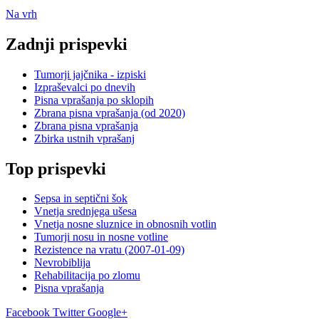
Na vrh
Zadnji prispevki
Tumorji jajčnika - izpiski
Izpraševalci po dnevih
Pisna vprašanja po sklopih
Zbrana pisna vprašanja (od 2020)
Zbrana pisna vprašanja
Zbirka ustnih vprašanj
Top prispevki
Sepsa in septični šok
Vnetja srednjega ušesa
Vnetja nosne sluznice in obnosnih votlin
Tumorji nosu in nosne votline
Rezistence na vratu (2007-01-09)
Nevrobiblija
Rehabilitacija po zlomu
Pisna vprašanja
Facebook
Twitter
Google+