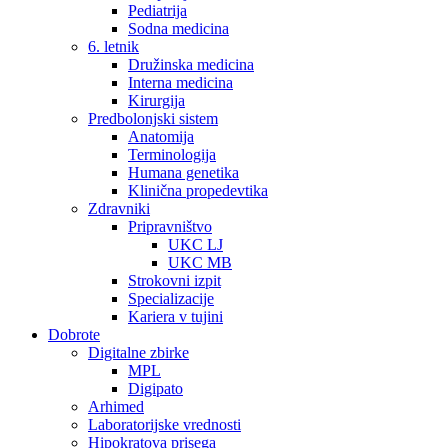
Pediatrija
Sodna medicina
6. letnik
Družinska medicina
Interna medicina
Kirurgija
Predbolonjski sistem
Anatomija
Terminologija
Humana genetika
Klinična propedevtika
Zdravniki
Pripravništvo
UKC LJ
UKC MB
Strokovni izpit
Specializacije
Kariera v tujini
Dobrote
Digitalne zbirke
MPL
Digipato
Arhimed
Laboratorijske vrednosti
Hipokratova prisega