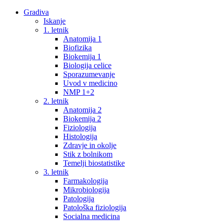
Gradiva
Iskanje
1. letnik
Anatomija 1
Biofizika
Biokemija 1
Biologija celice
Sporazumevanje
Uvod v medicino
NMP 1+2
2. letnik
Anatomija 2
Biokemija 2
Fiziologija
Histologija
Zdravje in okolje
Stik z bolnikom
Temelji biostatistike
3. letnik
Farmakologija
Mikrobiologija
Patologija
Patološka fiziologija
Socialna medicina