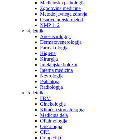
Medicinska psihologija
Zgodovina medicine
Metode javnega zdravja
Osnove preisk. metod
NMP 1+2
4. letnik
Anesteziologija
Dermatovenerologija
Farmakologija
Higiena
Kirurgija
Infekcijske bolezni
Interna medicina
Nevrologija
Psihiatrija
Radiologija
5. letnik
FRM
Ginekologija
Klinična stomatologija
Medicina dela
Oftalmologija
Onkologija
ORL
Ortopedija