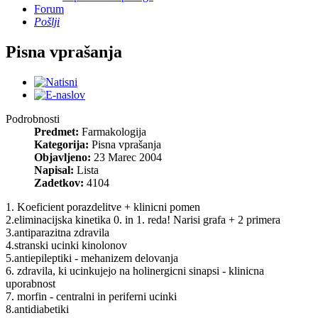
Forum
Pošlji
Pisna vprašanja
Podrobnosti
Predmet:
Farmakologija
Kategorija:
Pisna vprašanja
Objavljeno:
23 Marec 2004
Napisal:
Lista
Zadetkov:
4104
1. Koeficient porazdelitve + klinicni pomen
2.eliminacijska kinetika 0. in 1. reda! Narisi grafa + 2 primera
3.antiparazitna zdravila
4.stranski ucinki kinolonov
5.antiepileptiki - mehanizem delovanja
6. zdravila, ki ucinkujejo na holinergicni sinapsi - klinicna
uporabnost
7. morfin - centralni in periferni ucinki
8.antidiabetiki