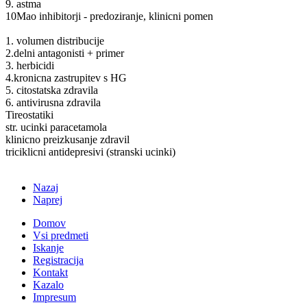
9. astma
10Mao inhibitorji - predoziranje, klinicni pomen
1. volumen distribucije
2.delni antagonisti + primer
3. herbicidi
4.kronicna zastrupitev s HG
5. citostatska zdravila
6. antivirusna zdravila
Tireostatiki
str. ucinki paracetamola
klinicno preizkusanje zdravil
triciklicni antidepresivi (stranski ucinki)
Nazaj
Naprej
Domov
Vsi predmeti
Iskanje
Registracija
Kontakt
Kazalo
Impresum