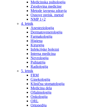
Medicinska psihologija
Zgodovina medicine
Metode javnega zdravja
Osnove preisk. metod
NMP 1+2
4. letnik
Anesteziologija
Dermatovenerologija
Farmakologija
Higiena
Kirurgija
Infekcijske bolezni
Interna medicina
Nevrologija
Psihiatrija
Radiologija
5. letnik
FRM
Ginekologija
Klinična stomatologija
Medicina dela
Oftalmologija
Onkologija
ORL
Ortopedija