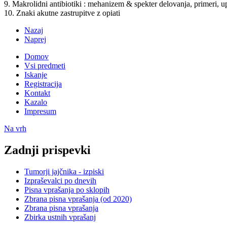
9. Makrolidni antibiotiki : mehanizem & spekter delovanja, primeri, 
10. Znaki akutne zastrupitve z opiati
Nazaj
Naprej
Domov
Vsi predmeti
Iskanje
Registracija
Kontakt
Kazalo
Impresum
Na vrh
Zadnji prispevki
Tumorji jajčnika - izpiski
Izpraševalci po dnevih
Pisna vprašanja po sklopih
Zbrana pisna vprašanja (od 2020)
Zbrana pisna vprašanja
Zbirka ustnih vprašanj