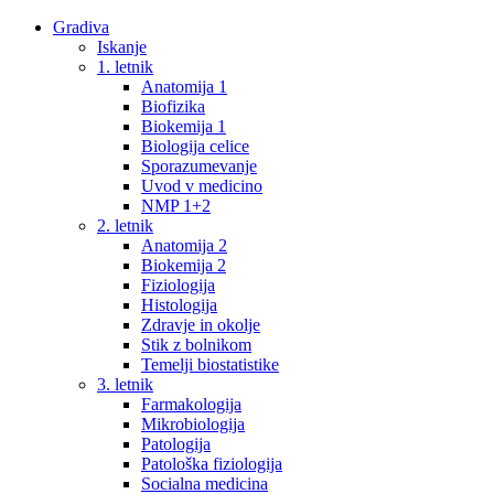
Gradiva
Iskanje
1. letnik
Anatomija 1
Biofizika
Biokemija 1
Biologija celice
Sporazumevanje
Uvod v medicino
NMP 1+2
2. letnik
Anatomija 2
Biokemija 2
Fiziologija
Histologija
Zdravje in okolje
Stik z bolnikom
Temelji biostatistike
3. letnik
Farmakologija
Mikrobiologija
Patologija
Patološka fiziologija
Socialna medicina