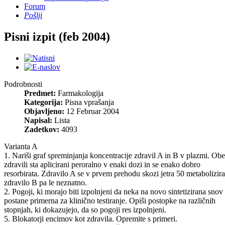
Forum
Pošlji
Pisni izpit (feb 2004)
Podrobnosti
Predmet:
Farmakologija
Kategorija:
Pisna vprašanja
Objavljeno:
12 Februar 2004
Napisal:
Lista
Zadetkov:
4093
Varianta A
1. Nariši graf spreminjanja koncentracije zdravil A in B v plazmi. Obe
zdravili sta aplicirani peroralno v enaki dozi in se enako dobro
resorbirata. Zdravilo A se v prvem prehodu skozi jetra 50 metabolizira
zdravilo B pa le neznatno.
2. Pogoji, ki morajo biti izpolnjeni da neka na novo sintetizirana snov
postane primerna za klinično testiranje. Opiši postopke na različnih
stopnjah, ki dokazujejo, da so pogoji res izpolnjeni.
5. Blokatorji encimov kot zdravila. Opremite s primeri.