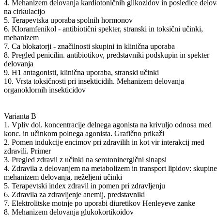
4. Mehanizem delovanja kardiotoničnih glikozidov in posledice delov
na cirkulacijo
5. Terapevtska uporaba spolnih hormonov
6. Kloramfenikol - antibiotični spekter, stranski in toksični učinki,
mehanizem
7. Ca blokatorji - značilnosti skupini in klinična uporaba
8. Pregled penicilin. antibiotikov, predstavniki podskupin in spekter
delovanja
9. H1 antagonisti, klinična uporaba, stranski učinki
10. Vrsta toksičnosti pri insekticidih. Mehanizem delovanja
organoklornih insekticidov
Varianta B
1. Vpliv dol. koncentracije delnega agonista na krivuljo odnosa med
konc. in učinkom polnega agonista. Grafično prikaži
2. Pomen indukcije encimov pri zdravilih in kot vir interakcij med
zdravili. Primer
3. Pregled zdravil z učinki na serotoninergični sinapsi
4. Zdravila z delovanjem na metabolizem in transport lipidov: skupine
mehanizem delovanja, neželjeni učinki
5. Terapevtski index zdravil in pomen pri zdravljenju
6. Zdravila za zdravljenje anemij, predstavniki
7. Elektrolitske motnje po uporabi diuretikov Henleyeve zanke
8. Mehanizem delovanja glukokortikoidov