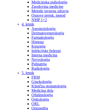
Medicinska psihologija
Zgodovina medicine
Metode javnega zdravja
Osnove preisk. metod
NMP 1+2
4. letnik
Anesteziologija
Dermatovenerologija
Farmakologija
Higiena
Kirurgija
Infekcijske bolezni
Interna medicina
Nevrologija
Psihiatrija
Radiologija
5. letnik
FRM
Ginekologija
Klinična stomatologija
Medicina dela
Oftalmologija
Onkologija
ORL
Ortopedija