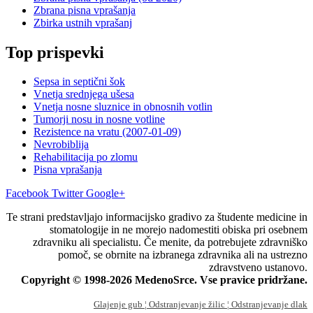
Zbrana pisna vprašanja
Zbirka ustnih vprašanj
Top prispevki
Sepsa in septični šok
Vnetja srednjega ušesa
Vnetja nosne sluznice in obnosnih votlin
Tumorji nosu in nosne votline
Rezistence na vratu (2007-01-09)
Nevrobiblija
Rehabilitacija po zlomu
Pisna vprašanja
Facebook
Twitter
Google+
Te strani predstavljajo informacijsko gradivo za študente medicine in
stomatologije in ne morejo nadomestiti obiska pri osebnem
zdravniku ali specialistu. Če menite, da potrebujete zdravniško
pomoč, se obrnite na izbranega zdravnika ali na ustrezno
zdravstveno ustanovo.
Copyright © 1998-2026 MedenoSrce. Vse pravice pridržane.
Glajenje gub
¦ Odstranjevanje žilic
¦ Odstranjevanje dlak