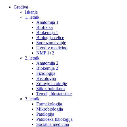
Gradiva
Iskanje
1. letnik
Anatomija 1
Biofizika
Biokemija 1
Biologija celice
Sporazumevanje
Uvod v medicino
NMP 1+2
2. letnik
Anatomija 2
Biokemija 2
Fiziologija
Histologija
Zdravje in okolje
Stik z bolnikom
Temelji biostatistike
3. letnik
Farmakologija
Mikrobiologija
Patologija
Patološka fiziologija
Socialna medicina