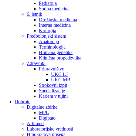
Pediatrija
Sodna medicina
6. letnik
Družinska medicina
Interna medicina
Kirurgija
Predbolonjski sistem
Anatomija
Terminologija
Humana genetika
Klinična propedevtika
Zdravniki
Pripravništvo
UKC LJ
UKC MB
Strokovni izpit
Specializacije
Kariera v tujini
Dobrote
Digitalne zbirke
MPL
Digipato
Arhimed
Laboratorijske vrednosti
Hipokratova prisega