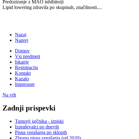
Predoziranje z MAO inhibitorji
Lipid lowering zdravila po skupinah, značilnosti....
Nazaj
Naprej
Domov
Vsi predmeti
Iskanje
Registracija
Kontakt
Kazalo
Impresum
Na vrh
Zadnji prispevki
Tumorji jajčnika - izpiski
Izpraševalci po dnevih
Pisna vprašanja po sklopih
Zbrana pisna vprašanja (od 2020)