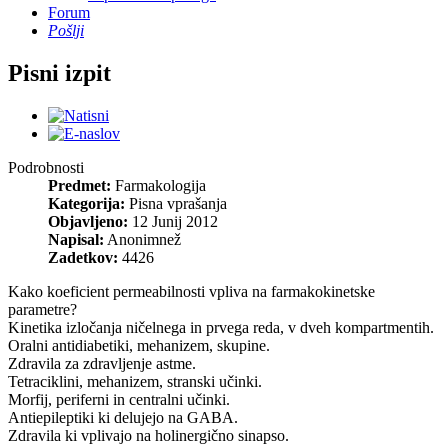
Forum
Pošlji
Pisni izpit
Podrobnosti
Predmet:
Farmakologija
Kategorija:
Pisna vprašanja
Objavljeno:
12 Junij 2012
Napisal:
Anonimnež
Zadetkov:
4426
Kako koeficient permeabilnosti vpliva na farmakokinetske
parametre?
Kinetika izločanja ničelnega in prvega reda, v dveh kompartmentih.
Oralni antidiabetiki, mehanizem, skupine.
Zdravila za zdravljenje astme.
Tetraciklini, mehanizem, stranski učinki.
Morfij, periferni in centralni učinki.
Antiepileptiki ki delujejo na GABA.
Zdravila ki vplivajo na holinergično sinapso.