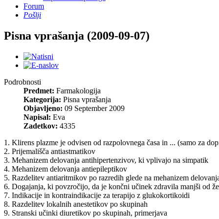
Forum
Pošlji
Pisna vprašanja (2009-09-07)
Podrobnosti
Predmet:
Farmakologija
Kategorija:
Pisna vprašanja
Objavljeno:
09 September 2009
Napisal:
Eva
Zadetkov:
4335
1. Klirens plazme je odvisen od razpolovnega časa in ... (samo za dop
2. Prijemališča antiastmatikov
3. Mehanizem delovanja antihipertenzivov, ki vplivajo na simpatik
4. Mehanizem delovanja antiepileptikov
5. Razdelitev antiaritmikov po razredih glede na mehanizem delovanj
6. Dogajanja, ki povzročijo, da je končni učinek zdravila manjši od ž
7. Indikacije in kontraindikacije za terapijo z glukokortikoidi
8. Razdelitev lokalnih anestetikov po skupinah
9. Stranski učinki diuretikov po skupinah, primerjava