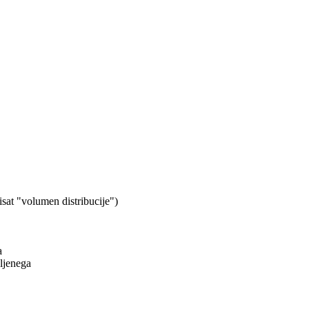
isat "volumen distribucije")
a
eljenega