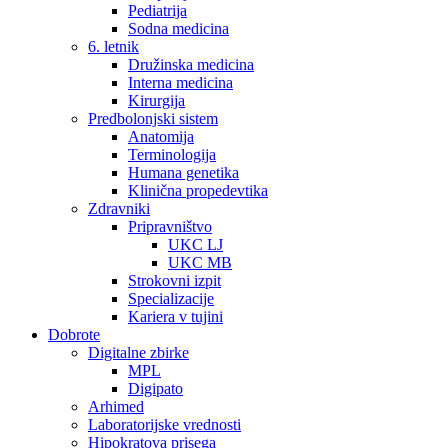
Pediatrija
Sodna medicina
6. letnik
Družinska medicina
Interna medicina
Kirurgija
Predbolonjski sistem
Anatomija
Terminologija
Humana genetika
Klinična propedevtika
Zdravniki
Pripravništvo
UKC LJ
UKC MB
Strokovni izpit
Specializacije
Kariera v tujini
Dobrote
Digitalne zbirke
MPL
Digipato
Arhimed
Laboratorijske vrednosti
Hipokratova prisega