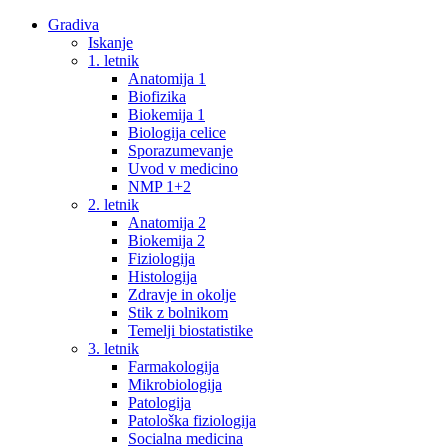
Gradiva
Iskanje
1. letnik
Anatomija 1
Biofizika
Biokemija 1
Biologija celice
Sporazumevanje
Uvod v medicino
NMP 1+2
2. letnik
Anatomija 2
Biokemija 2
Fiziologija
Histologija
Zdravje in okolje
Stik z bolnikom
Temelji biostatistike
3. letnik
Farmakologija
Mikrobiologija
Patologija
Patološka fiziologija
Socialna medicina