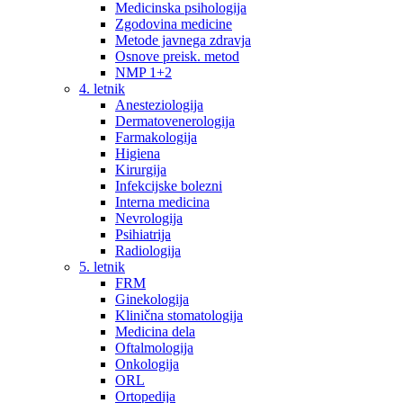
Medicinska psihologija
Zgodovina medicine
Metode javnega zdravja
Osnove preisk. metod
NMP 1+2
4. letnik
Anesteziologija
Dermatovenerologija
Farmakologija
Higiena
Kirurgija
Infekcijske bolezni
Interna medicina
Nevrologija
Psihiatrija
Radiologija
5. letnik
FRM
Ginekologija
Klinična stomatologija
Medicina dela
Oftalmologija
Onkologija
ORL
Ortopedija