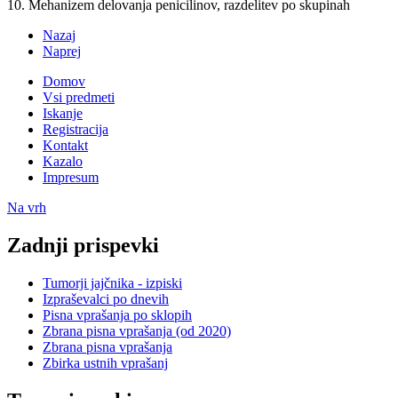
10. Mehanizem delovanja penicilinov, razdelitev po skupinah
Nazaj
Naprej
Domov
Vsi predmeti
Iskanje
Registracija
Kontakt
Kazalo
Impresum
Na vrh
Zadnji prispevki
Tumorji jajčnika - izpiski
Izpraševalci po dnevih
Pisna vprašanja po sklopih
Zbrana pisna vprašanja (od 2020)
Zbrana pisna vprašanja
Zbirka ustnih vprašanj