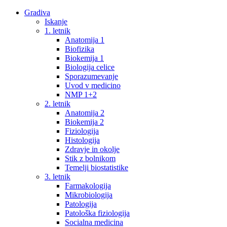
Gradiva
Iskanje
1. letnik
Anatomija 1
Biofizika
Biokemija 1
Biologija celice
Sporazumevanje
Uvod v medicino
NMP 1+2
2. letnik
Anatomija 2
Biokemija 2
Fiziologija
Histologija
Zdravje in okolje
Stik z bolnikom
Temelji biostatistike
3. letnik
Farmakologija
Mikrobiologija
Patologija
Patološka fiziologija
Socialna medicina