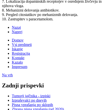
7. Lokalizacija dopaminskih receptorjev v osrednjem živčevju in
njihova vloga.
8. Mehanizmi delovanja antibiotikov.
9. Pregled citostatikov po mehanizmih delovanja.
10. Zastrupitev s paracetamolom.
Nazaj
Naprej
Domov
Vsi predmeti
Iskanje
Registracija
Kontakt
Kazalo
Impresum
Na vrh
Zadnji prispevki
Tumorji jajčnika - izpiski
Izpraševalci po dnevih
Pisna vprašanja po sklopih
Zbrana pisna vprašanja (od 2020)