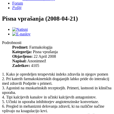
Forum
Pošlji
Pisna vprašanja (2008-04-21)
Podrobnosti
Predmet:
Farmakologija
Kategorija:
Pisna vprašanja
Objavljeno:
22 April 2008
Napisal:
Anonimnež
Zadetkov:
4105
1. Kako je opredeljen terapevtski indeks zdravila in njegov pomen
2. Pri katerih farmakokinetskih dogajanjih lahko pride do interakcij
med zdravili Podprite s primeri.
3. Agonisti na muskarinskih receptorjih. Primeri, lastnosti in klinična
uporaba.
4. Tipi kalcijevih kanalov in učinki kalcijevih antagonistov.
5. Učinki in uporaba inhibitorjev angiotenzinske konvertaze.
6. Pregled in mehanizmi delovanja zdravil, ki na različne načine
vplivajo na koagulacijo krvi.