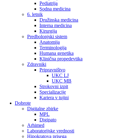
Pediatrija
Sodna medicina
6. letnik
Družinska medicina
Interna medicina
Kirurgija
Predbolonjski sistem
Anatomija
Terminologija
Humana genetika
Klinična propedevtika
Zdravniki
Pripravništvo
UKC LJ
UKC MB
Strokovni izpit
Specializacije
Kariera v tujini
Dobrote
Digitalne zbirke
MPL
Digipato
Arhimed
Laboratorijske vrednosti
Hipokratova prisega