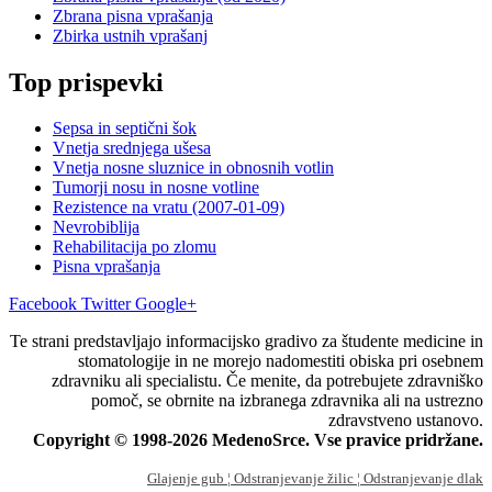
Zbrana pisna vprašanja
Zbirka ustnih vprašanj
Top prispevki
Sepsa in septični šok
Vnetja srednjega ušesa
Vnetja nosne sluznice in obnosnih votlin
Tumorji nosu in nosne votline
Rezistence na vratu (2007-01-09)
Nevrobiblija
Rehabilitacija po zlomu
Pisna vprašanja
Facebook
Twitter
Google+
Te strani predstavljajo informacijsko gradivo za študente medicine in
stomatologije in ne morejo nadomestiti obiska pri osebnem
zdravniku ali specialistu. Če menite, da potrebujete zdravniško
pomoč, se obrnite na izbranega zdravnika ali na ustrezno
zdravstveno ustanovo.
Copyright © 1998-2026 MedenoSrce. Vse pravice pridržane.
Glajenje gub
¦ Odstranjevanje žilic
¦ Odstranjevanje dlak