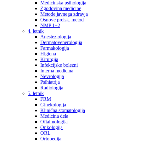
Medicinska psihologija
Zgodovina medicine
Metode javnega zdravja
Osnove preisk. metod
NMP 1+2
4. letnik
Anesteziologija
Dermatovenerologija
Farmakologija
Higiena
Kirurgija
Infekcijske bolezni
Interna medicina
Nevrologija
Psihiatrija
Radiologija
5. letnik
FRM
Ginekologija
Klinična stomatologija
Medicina dela
Oftalmologija
Onkologija
ORL
Ortopedija