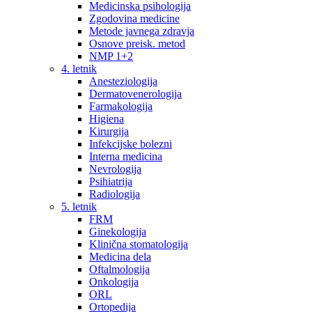
Medicinska psihologija
Zgodovina medicine
Metode javnega zdravja
Osnove preisk. metod
NMP 1+2
4. letnik
Anesteziologija
Dermatovenerologija
Farmakologija
Higiena
Kirurgija
Infekcijske bolezni
Interna medicina
Nevrologija
Psihiatrija
Radiologija
5. letnik
FRM
Ginekologija
Klinična stomatologija
Medicina dela
Oftalmologija
Onkologija
ORL
Ortopedija