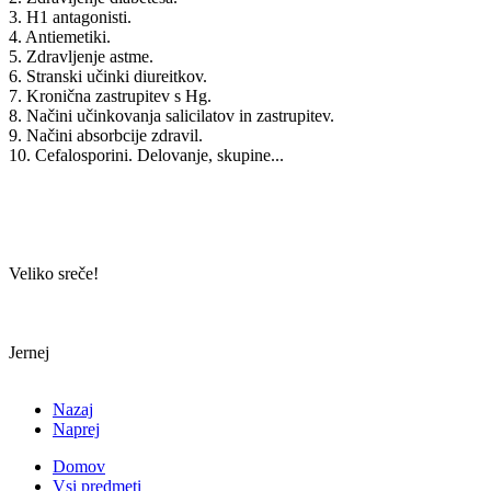
3. H1 antagonisti.
4. Antiemetiki.
5. Zdravljenje astme.
6. Stranski učinki diureitkov.
7. Kronična zastrupitev s Hg.
8. Načini učinkovanja salicilatov in zastrupitev.
9. Načini absorbcije zdravil.
10. Cefalosporini. Delovanje, skupine...
Veliko sreče!
Jernej
Nazaj
Naprej
Domov
Vsi predmeti