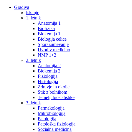
Gradiva
Iskanje
1. letnik
Anatomija 1
Biofizika
Biokemija 1
Biologija celice
Sporazumevanje
Uvod v medicino
NMP 1+2
2. letnik
Anatomija 2
Biokemija 2
Fiziologija
Histologija
Zdravje in okolje
Stik z bolnikom
Temelji biostatistike
3. letnik
Farmakologija
Mikrobiologija
Patologija
Patološka fiziologija
Socialna medicina