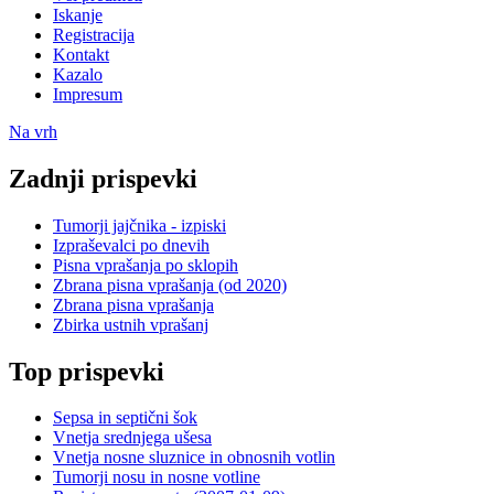
Iskanje
Registracija
Kontakt
Kazalo
Impresum
Na vrh
Zadnji prispevki
Tumorji jajčnika - izpiski
Izpraševalci po dnevih
Pisna vprašanja po sklopih
Zbrana pisna vprašanja (od 2020)
Zbrana pisna vprašanja
Zbirka ustnih vprašanj
Top prispevki
Sepsa in septični šok
Vnetja srednjega ušesa
Vnetja nosne sluznice in obnosnih votlin
Tumorji nosu in nosne votline