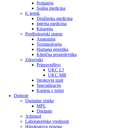
Pediatrija
Sodna medicina
6. letnik
Družinska medicina
Interna medicina
Kirurgija
Predbolonjski sistem
Anatomija
Terminologija
Humana genetika
Klinična propedevtika
Zdravniki
Pripravništvo
UKC LJ
UKC MB
Strokovni izpit
Specializacije
Kariera v tujini
Dobrote
Digitalne zbirke
MPL
Digipato
Arhimed
Laboratorijske vrednosti
Hipokratova prisega