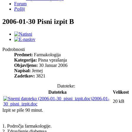
Forum
Pošlji
2006-01-30 Pisni izpit B
Podrobnosti
Predmet:
Farmakologija
Kategorija:
Pisna vprašanja
Objavljeno:
30 Januar 2006
Napisal:
Jernej
Zadetkov:
3821
Datoteke:
Datoteka
Velikost
2006-01-
20 kB
30_pisni_izpit.doc
Izpit se piše 90 minut.
1. Področja farmakologije.
2. Zdravljenje diabetesa.