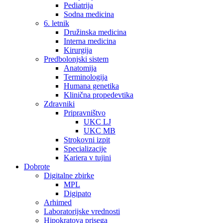
Pediatrija
Sodna medicina
6. letnik
Družinska medicina
Interna medicina
Kirurgija
Predbolonjski sistem
Anatomija
Terminologija
Humana genetika
Klinična propedevtika
Zdravniki
Pripravništvo
UKC LJ
UKC MB
Strokovni izpit
Specializacije
Kariera v tujini
Dobrote
Digitalne zbirke
MPL
Digipato
Arhimed
Laboratorijske vrednosti
Hipokratova prisega