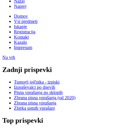
Nazaj
Naprej
Domov
Vsi predmeti
Iskanje
Registracija
Kontakt
Kazalo
Impresum
Na vrh
Zadnji prispevki
Tumorji jajčnika - izpiski
Izpraševalci po dnevih
Pisna vprašanja po sklopih
Zbrana pisna vprašanja (od 2020)
Zbrana pisna vprašanja
Zbirka ustnih vprašanj
Top prispevki