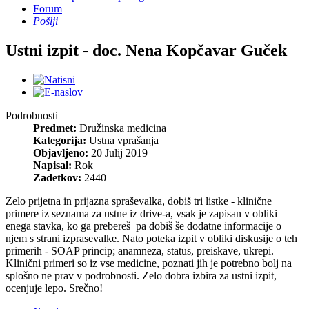
Forum
Pošlji
Ustni izpit - doc. Nena Kopčavar Guček
Podrobnosti
Predmet:
Družinska medicina
Kategorija:
Ustna vprašanja
Objavljeno:
20 Julij 2019
Napisal:
Rok
Zadetkov:
2440
Zelo prijetna in prijazna spraševalka, dobiš tri listke - klinične
primere iz seznama za ustne iz drive-a, vsak je zapisan v obliki
enega stavka, ko ga prebereš pa dobiš še dodatne informacije o
njem s strani izprasevalke. Nato poteka izpit v obliki diskusije o teh
primerih - SOAP princip; anamneza, status, preiskave, ukrepi.
Klinični primeri so iz vse medicine, poznati jih je potrebno bolj na
splošno ne prav v podrobnosti. Zelo dobra izbira za ustni izpit,
ocenjuje lepo. Srečno!