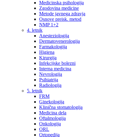
Medicinska psihologija
Zgodovina medicine
Metode javnega zdravja
Osnove preisk. metod
NMP 1+2
4. letnik
Anesteziologija
Dermatovenerologija
Farmakologija
Higiena
Kirurgija
Infekcijske bolezni
Interna medicina
Nevrologija
Psihiatrija
Radiologija
5. letnik
FRM
Ginekologija
Klinična stomatologija
Medicina dela
Oftalmologija
Onkologija
ORL
Ortopedija