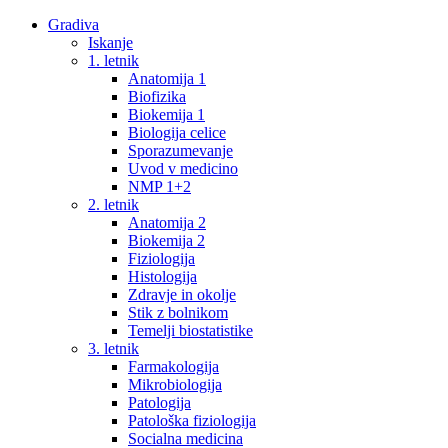
Gradiva
Iskanje
1. letnik
Anatomija 1
Biofizika
Biokemija 1
Biologija celice
Sporazumevanje
Uvod v medicino
NMP 1+2
2. letnik
Anatomija 2
Biokemija 2
Fiziologija
Histologija
Zdravje in okolje
Stik z bolnikom
Temelji biostatistike
3. letnik
Farmakologija
Mikrobiologija
Patologija
Patološka fiziologija
Socialna medicina