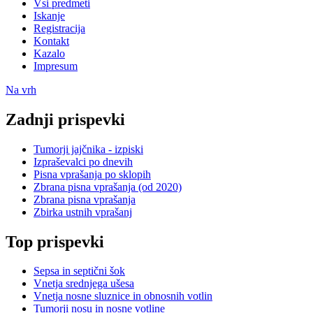
Vsi predmeti
Iskanje
Registracija
Kontakt
Kazalo
Impresum
Na vrh
Zadnji prispevki
Tumorji jajčnika - izpiski
Izpraševalci po dnevih
Pisna vprašanja po sklopih
Zbrana pisna vprašanja (od 2020)
Zbrana pisna vprašanja
Zbirka ustnih vprašanj
Top prispevki
Sepsa in septični šok
Vnetja srednjega ušesa
Vnetja nosne sluznice in obnosnih votlin
Tumorji nosu in nosne votline