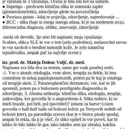
je vprašala še 3 vprašanja. Ocena je bila ista kot na ustnem.
● Impetigo - predvsem klinična slika in sistemski zaplet
(glomerulonefritis), zdravljenje glede na povzročitelja
● Psoriaza gutata - kdaj se pojavlja, zdravljenje, napredovanje ...
● BCC - slika (baje iz enega starega atlasa, ki je na medenem srcu),
diferencialna diagnoza, oblike, zasevanje, zdravljenje
-sreda ob devetih, 3je smo bli napisani; moja vprašanja:
Scabies, slikca SLE in vse o tem (zelo podrobno), melanocitni nevus
in vse naokoli o benihni tumorjih kože. Je zelo natančna
izpraševalka, ampak pač za najvišje ocene:)
izr. prof. dr. Mateja Dolenc Voljč, dr. med.
Napisana sva bila dva za termin, samo gre vsak posebej notri.
-1. Vse o aknah: etiologija, vrste aken, terapija za dekle, ki ima
comedone in nekaj papulopustuloznih, potem pa še kaj je ostalega
od terapije aken. 2. Paraneoplastične dermatoze, vse, kar se jih
spomniš, potem pa o buloznem pemfigoidu diagnostika in
zdravljenje, 3. Akutna urtikarija: klinična slika, etiologija, terapija,
zadovoljna, ker govorila še o angioedemu 4. Slika nohtov, ki so
imeli brazde, pol beli, pol rjavi/rdeči? (nisem za barve=) (sem
govorila o half-half nails od bolezni ledvic pa Terryevih nohtih od
bolezni jeter), pa paronihija zraven (kar je v bistvu pisalo spodaj,
ampak bi rekla, da ji je všeč, če sliko opišeš in vse poveš, kar bi
lahko še bilo lahko še gor, tako taktiko sem jaz ubrala), kakšna