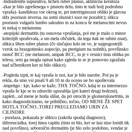
-hidradenitis supurativa, lichen ruber planus, aktinicna keratoza
-(kar je bilo zgrešenega v pisnem delu, tisto te tudi bolj podrobno
vpraša)- kandidoza vse okrog te, pri intertriginozni obliki je glavna
ddx psoriasis inversa, na ustni sluznici soor ne pozabit:); slikca
psoriasis vulgaris lumbo sakralno in na koncu še melanocitni nevus
in nekaj o melanomu
-atopijski dermatitis (tu osnovna vprašanja, pol me je malo o minor
kriterijih spraševala, a sm mela občutek, da tega itak ne rabim znat),
slikica lihen ruber planus (če slučajno kdo ne ve, je najpogostejši
vzrok za brazgotinsko aopecijo, pa pterigium na nohtih), površinsko
rastoč BCC (ne melanom, ampak BCC, to je v resnici tista oblika po
telesu, sem ga mogla opisat kako zgleda in se je ponovno zgražala
nad učbenikom ker ni bilo slikice).
-Pogleda izpit, te kaj vpraša iz not, kar je bilo narobe. Pol pa je
rekla, da smo vsi pisali 9 ali 10 in da oceno ne bo upoštevala
-impetigo : kje, kako se kaže, THX TOČNO, kdaj te za intermezzo
vpraša še kje se to zdravilo uporablja (pri kateri drugi bolezni),
zapleti...od mene je hotla slišat, da pri otrocih je glomerulonefritis, in
kako diagnosticiramo, ne približno, točno, OD MENE ŽE SPET
HOTLA TOČNO..TOREJ PREGLEDAMO URIN ZA
CILINDRE
- psoriaza, pokazala je slikico (zakrila spodaj diagnozo),
diferencialka, torej tinea capitis (tisto ni blo, ker se lasi niso lomili tik
nad površino), seboroični drematitis (je blo zelo podobno, vendar je