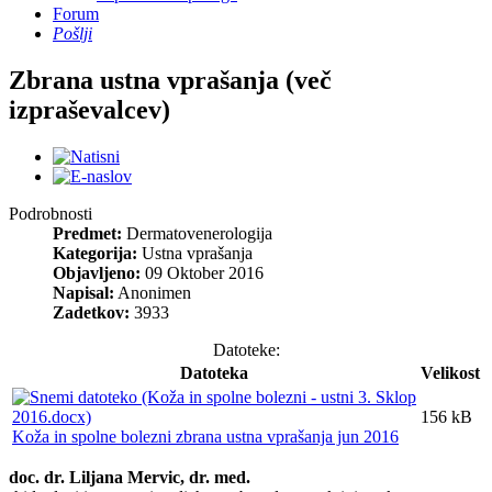
Forum
Pošlji
Zbrana ustna vprašanja (več
izpraševalcev)
Podrobnosti
Predmet:
Dermatovenerologija
Kategorija:
Ustna vprašanja
Objavljeno:
09 Oktober 2016
Napisal:
Anonimen
Zadetkov:
3933
Datoteke:
Datoteka
Velikost
156 kB
Koža in spolne bolezni zbrana ustna vprašanja jun 2016
doc. dr. Liljana Mervic, dr. med.