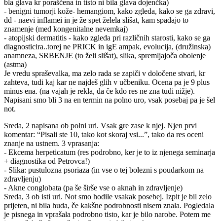
bla glava kr poraščena in tisto ni bila glava dojenčka)
- benigni tumorji kože- hemangiom, kako zgleda, kako se ga zdravi,
dd - naevi inflamei in je že spet želela slišat, kam spadajo to
znamenje (med kongenitalne nevemkaj)
- atopijski dermatitis - kako zgleda pri različnih starosti, kako se ga
diagnosticira..torej ne PRICK in igE ampak, evolucija, (družinska)
anamneza, SRBENJE (to želi slišat), slika, spremljajoča obolenje
(astma)
Je vredu spraševalka, ma zelo rada se zapiči v določene stvari, kr
zahteva, tudi kaj kar ne najdeš glih v učbeniku. Ocena pa je 9 plus
minus ena. (na vajah je rekla, da če kdo res ne zna tudi nižje).
Napisani smo bli 3 na en termin na polno uro, vsak posebaj pa je šel
not.
Sreda, 2 napisana ob polni uri. Vsak gre zase k njej. Njen prvi
komentar: “Pisali ste 10, tako kot skoraj vsi...”, tako da res oceni
znanje na ustnem. 3 vprasanja:
- Ekcema herpeticatum (res podrobno, ker je to iz njenega seminarja
+ diagnostika od Petrovca!)
- Slika: pustulozna psoriaza (in vse o tej bolezni s poudarkom na
zdravljenju)
- Akne conglobata (pa še širše vse o aknah in zdravljenje)
Sreda, 3 ob isti uri. Not smo hodile vsakak posebej. Izpit je bil zelo
prijeten, ni bila huda, če kakšne podrobnosti nisem znala. Pogledala
je pisnega in vprašala podrobno tisto, kar je bilo narobe. Potem me