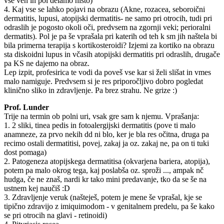
vse ven in pol delamo histo)
4. Kaj vse se lahko pojavi na obrazu (Akne, rozacea, seboroični
dermatitis, lupusi, atopijski dermatitis- ne samo pri otrocih, tudi pri
odraslih je pogosto okoli oči, predvsem na zgornji veki; perioralni
dermatits). Pol je pa še vprašala pri katerih od teh k sm jih naštela bi
bila primerna terapija s kortikosteroidi? Izjemi za kortiko na obrazu
sta diskoidni lupus in včasih atopijski dermatitis pri odraslih, drugače
pa KS ne dajemo na obraz.
Lep izpit, profesirica te vodi da poveš vse kar si želi slišat in vmes
malo namiguje. Predvsem si je res priporočljivo dobro pogledat
klinično sliko in zdravljenje. Pa brez strahu. Ne grize :)
Prof. Lunder
Trije na termin ob polni uri, vsak gre sam k njemu. Vprašanja:
1. 2 sliki, tinea pedis in fotoalergijski dermatitis (pove ti malo
anamneze, za prvo nekih dd ni blo, ker je bla res očitna, druga pa
recimo ostali dermatitisi, povej, zakaj ja oz. zakaj ne, pa on ti tuki
dost pomaga)
2. Patogeneza atopijskega dermatitisa (okvarjena bariera, atopija),
potem pa malo okrog tega, kaj poslabša oz. sproži ..., ampak nč
hudga, če ne znaš, nardi kr tako mini predavanje, tko da se še na
ustnem kej naučiš :D
3. Zdravljenje veruk (našteješ, potem je mene še vprašal, kje se
tipično zdravijo z imiquimodom - v genitalnem predelu, pa še kako
se pri otrocih na glavi - retinoidi)