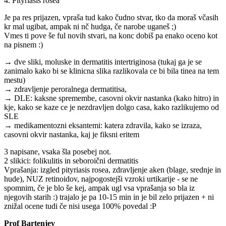
4. Pityriasis rosea
Je pa res prijazen, vpraša tud kako čudno stvar, tko da moraš včasih
kr mal ugibat, ampak ni nč hudga, če narobe uganeš ;)
Vmes ti pove še ful novih stvari, na konc dobiš pa enako oceno kot
na pisnem :)
→ dve sliki, moluske in dermatitis intertriginosa (tukaj ga je se
zanimalo kako bi se klinicna slika razlikovala ce bi bila tinea na tem
mestu)
→ zdravljenje peroralnega dermatitisa,
→ DLE: kaksne spremembe, casovni okvir nastanka (kako hitro) in
kje, kako se kaze ce je nezdravljen dolgo casa, kako razlikujemo od
SLE
→ medikamentozni eksantemi: katera zdravila, kako se izraza,
casovni okvir nastanka, kaj je fiksni eritem
3 napisane, vsaka šla posebej not.
2 slikici: folikulitis in seboroični dermatitis
Vprašanja: izgled pityriasis rosea, zdravljenje aken (blage, srednje in
hude), NUZ retinoidov, najpogostejši vzroki urtikarije - se ne
spomnim, če je blo še kej, ampak ugl vsa vprašanja so bla iz
njegovih starih :) trajalo je pa 10-15 min in je bil zelo prijazen + ni
znižal ocene tudi če nisi usega 100% povedal :P
Prof Bartenjev