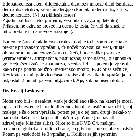
Etiopatogeneza aken, diferencialna diagnoza mikoze dlani (spiriaza,
dermatitis detritiva, kronični alergijski kontaktni dermatitis, sifilis,
dedne keratoze (Ni pa pitiriasis rosea)),
Zgodnji sifilis (1 leto, primarni, sekundarni, zgodnji latentni).
Prijazen, ne ozira se preveč na oceno iz testa, če vidi da znaš, te
hitro prekine in da novo vprašanje :).
Bartenjev (sreda): aktinična keratoza (kaj je to in samo to; te takoj
prekine pri vsakem vprašanju, če hočeš povedat kaj več), druge
obligatorne prekanceroze (samo naštet), hude oblike psoriaze
(eritrodermična, artropatična, pustulozna; samo naštet), diagnostika
gonoreje (sem začel z anamnezo, izcedek itd., ... potem je vprašal,
kako bi pa potrdil okužbo (metilensko modro, PCR brisa sečnice).
Res kratek ustni, polovico časa je vpisoval podatke in vprašanja na
list, ostali 2 minuti pa sem odgovarjal. Aja, slik pa nisem dobil.
Dr. Kecelj Leskovec
Noter smo bili 4 naenkrat, vsak je dobil eno sliko, na kateri je moral
opisat eflorescence in malo diferencialno diagnostično razmislit, kaj
malega je še o tem vprašala, potem pa je o tej temi drugi (nekako v
paru obdelaš eno sliko) dobil kakšno vprašanje (po navadi
zdravljenje, klinična slika). Slike so bile KVB C4, maligni
melanom, globoka trihofitija brade, pa glivične spremembe v lasišču.
Potem pa vsak dobi še 3 vprašanja. Kolikor se jih spomnim: