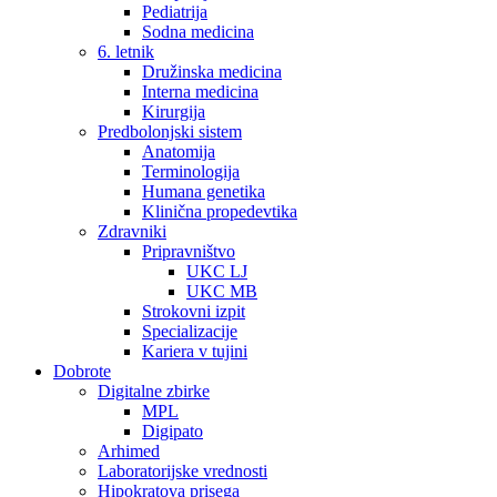
Pediatrija
Sodna medicina
6. letnik
Družinska medicina
Interna medicina
Kirurgija
Predbolonjski sistem
Anatomija
Terminologija
Humana genetika
Klinična propedevtika
Zdravniki
Pripravništvo
UKC LJ
UKC MB
Strokovni izpit
Specializacije
Kariera v tujini
Dobrote
Digitalne zbirke
MPL
Digipato
Arhimed
Laboratorijske vrednosti
Hipokratova prisega