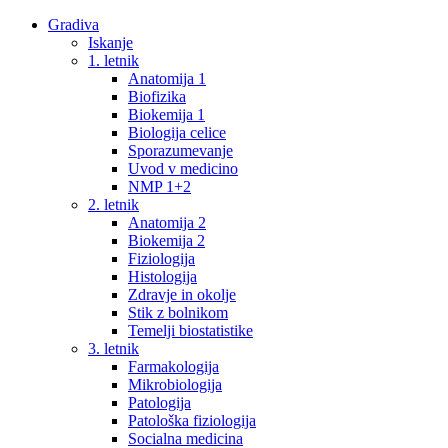
Gradiva
Iskanje
1. letnik
Anatomija 1
Biofizika
Biokemija 1
Biologija celice
Sporazumevanje
Uvod v medicino
NMP 1+2
2. letnik
Anatomija 2
Biokemija 2
Fiziologija
Histologija
Zdravje in okolje
Stik z bolnikom
Temelji biostatistike
3. letnik
Farmakologija
Mikrobiologija
Patologija
Patološka fiziologija
Socialna medicina