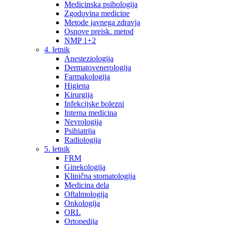
Medicinska psihologija
Zgodovina medicine
Metode javnega zdravja
Osnove preisk. metod
NMP 1+2
4. letnik
Anesteziologija
Dermatovenerologija
Farmakologija
Higiena
Kirurgija
Infekcijske bolezni
Interna medicina
Nevrologija
Psihiatrija
Radiologija
5. letnik
FRM
Ginekologija
Klinična stomatologija
Medicina dela
Oftalmologija
Onkologija
ORL
Ortopedija