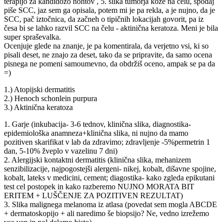
terapijo za kandidozo nohtov , 5. slika tumorja kože na čelu, spodaj
piše SCC, jaz sem ga opisala, potem mi je pa rekla, a je nujno, da je
SCC, pač iztočnica, da začneh o tipičnih lokacijah govorit, pa iz
česa bi se lahko razvil SCC na čelu - aktinična keratoza. Meni je bila
super spraševalka.
Ocenjuje glede na znanje, je pa komentirala, da verjetno vsi, ki so
pisali deset, ne znajo za deset, tako da se pripravite, da samo ocena
pisnega ne pomeni samoumevno, da obdržiš oceno, ampak se pa da
=)
1.) Atopijski dermatitis
2.) Henoch schonlein purpura
3.) Aktinična keratoza
1. Garje (inkubacija- 3-6 tednov, klinična slika, diagnostika-
epidemiološka anamneza+klinična slika, ni nujno da mamo
pozitiven skarifikat v lab da zdravimo; zdravljenje -5%permetrin 1
dan, 5-10% žveplo v vazelinu 7 dni)
2. Alergijski kontaktni dermatitis (klinična slika, mehanizem
senzibilizacije, najpogostejši alergeni- nikej, kobalt, dišavne spojine,
kobalt, lateks v medicini, cement; diagostika- kako zgleda epikutani
test cel postopek in kako razberemo NUJNO MORATA BIT
ERITEM + LUŠČENJE ZA POZITIVEN REZULTAT)
3. Slika malignega melanoma iz atlasa (povedat sem mogla ABCDE
+ dermatoskopijo + ali naredimo še biopsijo? Ne, vedno izrežemo