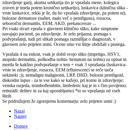
zdravljenje garij, akutna urtikarija (to je vprašala mene, kolegica
zraven je imela potem kronično urtikarijo), luskavica (klinična slika -
vrste luskavice, rekla je še, da bo vprašala zdravljenje, pa potem ni),
bulozne dermatoze (naštet, malo več o pemfigusu), rozacea,
seboroični dermatitis, EEM, AKD, prekanceroze ...
Pri vsaki stvari vpraša v glavnem klinično sliko, kake simptome
navajajo pacienti, pa zdravljenje. Je zelo prijazna, pomaga s
podvprašanji, tudi pri slikah pomaga razmišljat o diagnozah, v
glavnem zelo prijeten ustni. Ocene smo vsi štirje obdržali s pisnega.
Vprašala 4 na enkrat, vsak je dobil svojo sliko (impetigo, HSV1,
atopiski dermatitis, poškodba nohta- hematom na nohtu) za opisat in
morda še kakšno podvprašanje o tem + vsak 3 vprašanja (luskavica-
vrste in zdravljenje, rozacea, EEM (eflurescenci se reče tarča
nekineki ;)), nemaligni malignomi, LRP, DHD, bulozni pemfigoid,
diskoidni lupus - za te vse kako se kažejo, pri komu in zdravljenje;
venska razjeda, tromboflembitis, limfedem: kaj je in s čim povijemo;
retinoidi: delitev in za kaj uporabljamo) *to so vprašanja od vseh
štirih
Se pridružujem že zgornjemu komentarju: zelo prijeten ustni ;)
Nazaj
Naprej
Domov