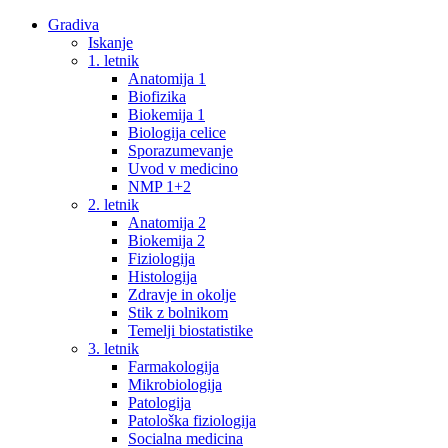
Gradiva
Iskanje
1. letnik
Anatomija 1
Biofizika
Biokemija 1
Biologija celice
Sporazumevanje
Uvod v medicino
NMP 1+2
2. letnik
Anatomija 2
Biokemija 2
Fiziologija
Histologija
Zdravje in okolje
Stik z bolnikom
Temelji biostatistike
3. letnik
Farmakologija
Mikrobiologija
Patologija
Patološka fiziologija
Socialna medicina