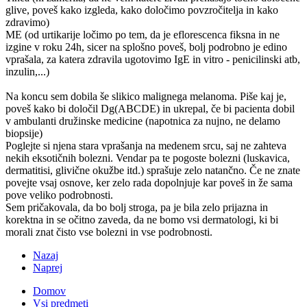
glive, poveš kako izgleda, kako določimo povzročitelja in kako
zdravimo)
ME (od urtikarije ločimo po tem, da je eflorescenca fiksna in ne
izgine v roku 24h, sicer na splošno poveš, bolj podrobno je edino
vprašala, za katera zdravila ugotovimo IgE in vitro - penicilinski atb,
inzulin,...)
Na koncu sem dobila še slikico malignega melanoma. Piše kaj je,
poveš kako bi določil Dg(ABCDE) in ukrepal, če bi pacienta dobil
v ambulanti družinske medicine (napotnica za nujno, ne delamo
biopsije)
Poglejte si njena stara vprašanja na medenem srcu, saj ne zahteva
nekih eksotičnih bolezni. Vendar pa te pogoste bolezni (luskavica,
dermatitisi, glivične okužbe itd.) sprašuje zelo natančno. Če ne znate
povejte vsaj osnove, ker zelo rada dopolnjuje kar poveš in že sama
pove veliko podrobnosti.
Sem pričakovala, da bo bolj stroga, pa je bila zelo prijazna in
korektna in se očitno zaveda, da ne bomo vsi dermatologi, ki bi
morali znat čisto vse bolezni in vse podrobnosti.
Nazaj
Naprej
Domov
Vsi predmeti