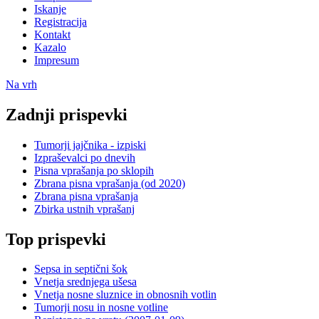
Iskanje
Registracija
Kontakt
Kazalo
Impresum
Na vrh
Zadnji prispevki
Tumorji jajčnika - izpiski
Izpraševalci po dnevih
Pisna vprašanja po sklopih
Zbrana pisna vprašanja (od 2020)
Zbrana pisna vprašanja
Zbirka ustnih vprašanj
Top prispevki
Sepsa in septični šok
Vnetja srednjega ušesa
Vnetja nosne sluznice in obnosnih votlin
Tumorji nosu in nosne votline