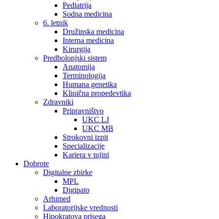
Pediatrija
Sodna medicina
6. letnik
Družinska medicina
Interna medicina
Kirurgija
Predbolonjski sistem
Anatomija
Terminologija
Humana genetika
Klinična propedevtika
Zdravniki
Pripravništvo
UKC LJ
UKC MB
Strokovni izpit
Specializacije
Kariera v tujini
Dobrote
Digitalne zbirke
MPL
Digipato
Arhimed
Laboratorijske vrednosti
Hipokratova prisega