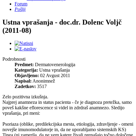
Forum
Pošlji
Ustna vprašanja - doc.dr. Dolenc Voljč
(2011-08)
Podrobnosti
Predmet:
Dermatovenerologija
Kategorija:
Ustna vprašanja
Objavljeno:
02 Avgust 2011
Napisal:
Anonimnež
Zadetkov:
3517
Zelo pozitivna izkušnja.
Najprej anamneza in status pacienta - če je diagnoza pretežka, samo
poveš kakšne eflorescence si videl in zdrdraš anamnezo. Sledijo
vprašanja, pri meni:
Psoriaza (oblike, predilekcijska mesta, etiologija, zdravljenje - omeni
novejše imunomodulatorje in, da ne uporabljamo sistemskih KS)
Tinea (ni zamerila, da ne vem katere živali prenašajo točno določene