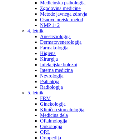
Medicinska psihologija
Zgodovina medicine
Metode javnega zdravja
Osnove preisk. metod
NMP 1+2
4. letnik
Anesteziologija
Dermatovenerologija
Farmakologija
Higiena
Kirurgija
Infekcijske bolezni
Interna medicina
Nevrologija
Psihiatrija
Radiologija
5. letnik
FRM
Ginekologija
Klinična stomatologija
Medicina dela
Oftalmologija
Onkologija
ORL
Ortopedija