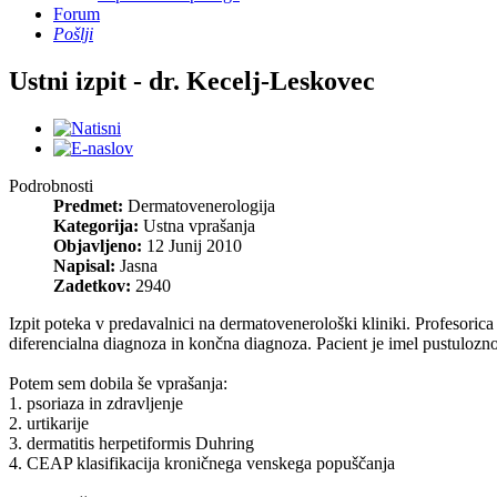
Forum
Pošlji
Ustni izpit - dr. Kecelj-Leskovec
Podrobnosti
Predmet:
Dermatovenerologija
Kategorija:
Ustna vprašanja
Objavljeno:
12 Junij 2010
Napisal:
Jasna
Zadetkov:
2940
Izpit poteka v predavalnici na dermatovenerološki kliniki. Profesorica
diferencialna diagnoza in končna diagnoza. Pacient je imel pustulozno
Potem sem dobila še vprašanja:
1. psoriaza in zdravljenje
2. urtikarije
3. dermatitis herpetiformis Duhring
4. CEAP klasifikacija kroničnega venskega popuščanja