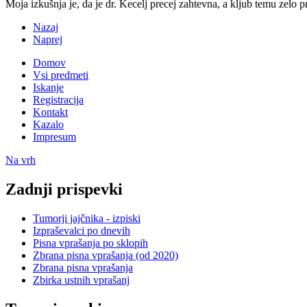
Moja izkušnja je, da je dr. Kecelj precej zahtevna, a kljub temu zelo pr
Nazaj
Naprej
Domov
Vsi predmeti
Iskanje
Registracija
Kontakt
Kazalo
Impresum
Na vrh
Zadnji prispevki
Tumorji jajčnika - izpiski
Izpraševalci po dnevih
Pisna vprašanja po sklopih
Zbrana pisna vprašanja (od 2020)
Zbrana pisna vprašanja
Zbirka ustnih vprašanj