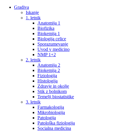
Gradiva
Iskanje
1. letnik
Anatomija 1
Biofizika
Biokemija 1
Biologija celice
Sporazumevanje
Uvod v medicino
NMP 1+2
2. letnik
Anatomija 2
Biokemija 2
Fiziologija
Histologija
Zdravje in okolje
Stik z bolnikom
Temelji biostatistike
3. letnik
Farmakologija
Mikrobiologija
Patologija
Patološka fiziologija
Socialna medicina