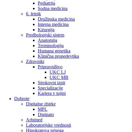
Pediatrija
Sodna medicina
6. letnik
Družinska medicina
Interna medicina
Kirurgija
Predbolonjski sistem
Anatomija
Terminologija
Humana genetika
Klinična propedevtika
Zdravniki
Pripravništvo
UKC LJ
UKC MB
Strokovni izpit
Specializacije
Kariera v tujini
Dobrote
Digitalne zbirke
MPL
Digipato
Arhimed
Laboratorijske vrednosti
Hipokratova prisega