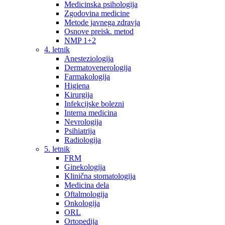
Medicinska psihologija
Zgodovina medicine
Metode javnega zdravja
Osnove preisk. metod
NMP 1+2
4. letnik
Anesteziologija
Dermatovenerologija
Farmakologija
Higiena
Kirurgija
Infekcijske bolezni
Interna medicina
Nevrologija
Psihiatrija
Radiologija
5. letnik
FRM
Ginekologija
Klinična stomatologija
Medicina dela
Oftalmologija
Onkologija
ORL
Ortopedija