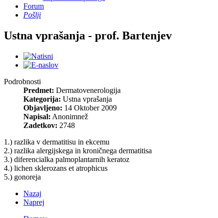
Forum
Pošlji
Ustna vprašanja - prof. Bartenjev
Podrobnosti
Predmet:
Dermatovenerologija
Kategorija:
Ustna vprašanja
Objavljeno:
14 Oktober 2009
Napisal:
Anonimnež
Zadetkov:
2748
1.) razlika v dermatitisu in ekcemu
2.) razlika alergijskega in kroničnega dermatitisa
3.) diferencialka palmoplantarnih keratoz
4.) lichen sklerozans et atrophicus
5.) gonoreja
Nazaj
Naprej