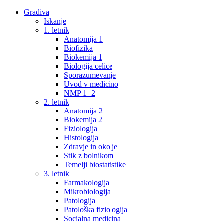
Gradiva
Iskanje
1. letnik
Anatomija 1
Biofizika
Biokemija 1
Biologija celice
Sporazumevanje
Uvod v medicino
NMP 1+2
2. letnik
Anatomija 2
Biokemija 2
Fiziologija
Histologija
Zdravje in okolje
Stik z bolnikom
Temelji biostatistike
3. letnik
Farmakologija
Mikrobiologija
Patologija
Patološka fiziologija
Socialna medicina