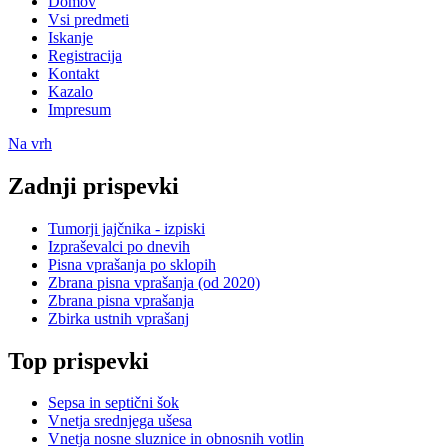
Domov
Vsi predmeti
Iskanje
Registracija
Kontakt
Kazalo
Impresum
Na vrh
Zadnji prispevki
Tumorji jajčnika - izpiski
Izpraševalci po dnevih
Pisna vprašanja po sklopih
Zbrana pisna vprašanja (od 2020)
Zbrana pisna vprašanja
Zbirka ustnih vprašanj
Top prispevki
Sepsa in septični šok
Vnetja srednjega ušesa
Vnetja nosne sluznice in obnosnih votlin