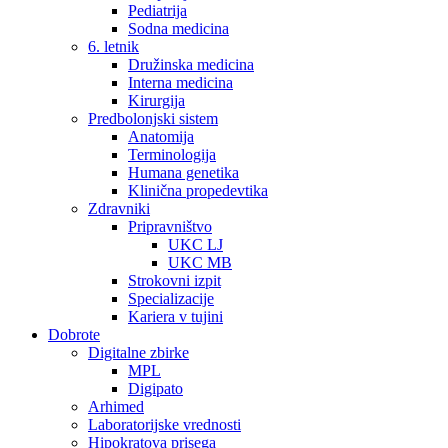
Pediatrija
Sodna medicina
6. letnik
Družinska medicina
Interna medicina
Kirurgija
Predbolonjski sistem
Anatomija
Terminologija
Humana genetika
Klinična propedevtika
Zdravniki
Pripravništvo
UKC LJ
UKC MB
Strokovni izpit
Specializacije
Kariera v tujini
Dobrote
Digitalne zbirke
MPL
Digipato
Arhimed
Laboratorijske vrednosti
Hipokratova prisega