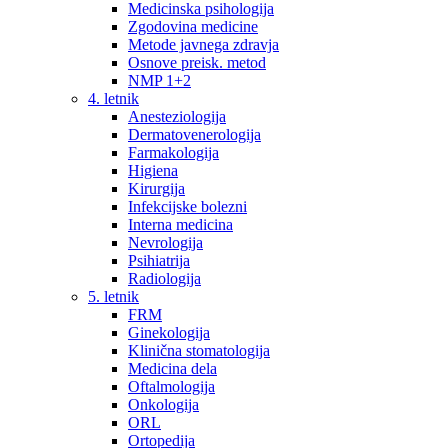
Medicinska psihologija
Zgodovina medicine
Metode javnega zdravja
Osnove preisk. metod
NMP 1+2
4. letnik
Anesteziologija
Dermatovenerologija
Farmakologija
Higiena
Kirurgija
Infekcijske bolezni
Interna medicina
Nevrologija
Psihiatrija
Radiologija
5. letnik
FRM
Ginekologija
Klinična stomatologija
Medicina dela
Oftalmologija
Onkologija
ORL
Ortopedija